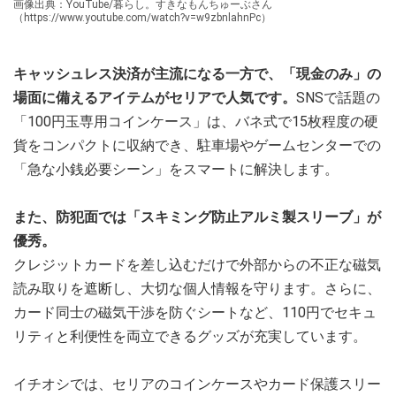
画像出典：YouTube/暮らし。すきなもんちゅーぶさん
（https://www.youtube.com/watch?v=w9zbnlahnPc）
キャッシュレス決済が主流になる一方で、「現金のみ」の
場面に備えるアイテムがセリアで人気です。
SNSで話題の
「100円玉専用コインケース」は、バネ式で15枚程度の硬
貨をコンパクトに収納でき、駐車場やゲームセンターでの
「急な小銭必要シーン」をスマートに解決します。
また、防犯面では「スキミング防止アルミ製スリーブ」が
優秀。
クレジットカードを差し込むだけで外部からの不正な磁気
読み取りを遮断し、大切な個人情報を守ります。さらに、
カード同士の磁気干渉を防ぐシートなど、110円でセキュ
リティと利便性を両立できるグッズが充実しています。
イチオシでは、セリアのコインケースやカード保護スリー