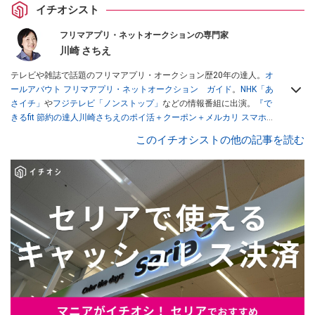
イチオシスト
フリマアプリ・ネットオークションの専門家
川崎 さちえ
テレビや雑誌で話題のフリマアプリ・オークション歴20年の達人。
オ
ールアバウト フリマアプリ・ネットオークション ガイド
。
NHK「あ
さイチ」
や
フジテレビ「ノンストップ」
などの情報番組に出演。
『で
きるfit 節約の達人川崎さちえのポイ活＋クーポン＋メルカリ スマホで
おトク術』（インプレス刊）
、
『「ゆる副業」のはじめかた メルカリ
このイチオシストの他の記事を読む
スマホ1つでスキマ時間に効率的に稼ぐ！』（翔泳社刊）
ほか著書多
数。ブログは
「川崎さちえのごちゃまぜ日記」
。
■経歴：2003年、夫が子育てをするために、突然会社を辞める。翌月
からの給料が０円になり、家にいながら、しかも空いた時間でできる
オークションに目をつける。しかし、取引の仕方がわからずに、まず
は落札者として参加。その後、出品者側にまわり、家の中の物を出品
しまくる。出品する物がほぼなくなってからは、仕入れを経験。ネッ
トオークションを生活の一部に取り入れるべく、「ネットオークショ
ンやフリマアプリは生活のインフラになる」という考えを持つ。また
消費税増税の社会においては、ネットオークションやフリマアプリが
家計の救世主になりえると考え、業者とは違う視点でユーザーとして
参加中。