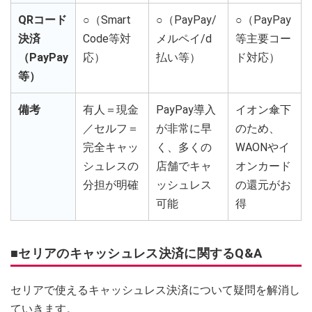
QRコード
○（Smart
○（PayPay/
○（PayPay
決済
Code等対
メルペイ/d
等主要コー
（PayPay
応）
払い等）
ド対応）
等）
備考
有人＝現金
PayPay導入
イオン傘下
／セルフ＝
が非常に早
のため、
完全キャッ
く、多くの
WAONやイ
シュレスの
店舗でキャ
オンカード
分担が明確
ッシュレス
の還元がお
可能
得
■セリアのキャッシュレス決済に関するQ&A
セリアで使えるキャッシュレス決済について疑問を解消し
ていきます。