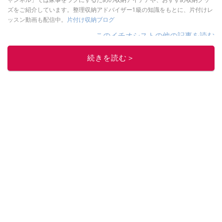
ャンネル」では家事をラクにするための収納アイデアや、おすすめ収納グッ
ズをご紹介しています。整理収納アドバイザー1級の知識をもとに、片付けレ
ッスン動画も配信中。
片付け収納ブログ
このイチオシストの他の記事を読む
続きを読む＞