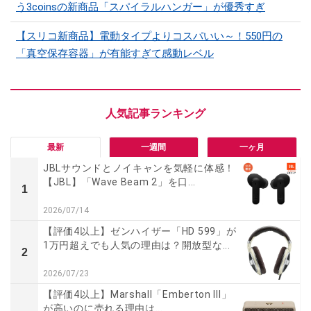
う3coinsの新商品「スパイラルハンガー」が優秀すぎ
【スリコ新商品】電動タイプよりコスパいい～！550円の
「真空保存容器」が有能すぎて感動レベル
最新
一週間
一ヶ月
JBLサウンドとノイキャンを気軽に体感！
【JBL】「Wave Beam 2」を口...
1
2026/07/14
【評価4以上】ゼンハイザー「HD 599」が
1万円超えでも人気の理由は？開放型な...
2
2026/07/23
【評価4以上】Marshall「Emberton III」
が高いのに売れる理由は...