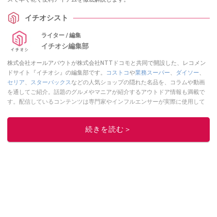
イチオシスト
ライター / 編集
イチオシ編集部
株式会社オールアバウトが株式会社NTTドコモと共同で開設した、レコメン
ドサイト『イチオシ』の編集部です。
コストコ
や
業務スーパー
、
ダイソー
、
セリア
、
スターバックス
などの人気ショップの隠れた名品を、コラムや動画
を通してご紹介。話題のグルメやマニアが紹介するアウトドア情報も満載で
す。配信しているコンテンツは専門家やインフルエンサーが実際に使用して
レビューしています。毎日トレンド情報をお届けしているので、ぜひ
Google
ニュースでフォロー
してください！
続きを読む＞
このイチオシストの他の記事を読む