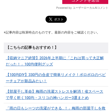
※記事内容は執筆時点のものです。最新の内容をご確認ください。
【こちらの記事もおすすめ！】
【収納マニア絶賛】2026年上半期に「これは買って大正解
だった！」100均便利グッズ
【100均DIY】330円の合皮で簡単リメイク！ボロボロのベビ
ーチェアが新品みたい！
【部屋干し革命】梅雨の洗濯ストレスを解消！省スペース
で早く乾く100均・スリコの神ハンガー3選まとめ
「雨の日もシーツの洗濯ができる…！」梅雨の部屋干しを救