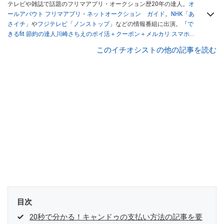
テレビや雑誌で話題のフリマアプリ・オークション歴20年の達人。
オ
ールアバウト フリマアプリ・ネットオークション ガイド
。
NHK「あ
さイチ」
や
フジテレビ「ノンストップ」
などの情報番組に出演。
『で
きるfit 節約の達人川崎さちえのポイ活＋クーポン＋メルカリ スマホで
おトク術』（インプレス刊）
、
『「ゆる副業」のはじめかた メルカリ
このイチオシストの他の記事を読む
スマホ1つでスキマ時間に効率的に稼ぐ！』（翔泳社刊）
ほか著書多
数。ブログは
「川崎さちえのごちゃまぜ日記」
。
■経歴：2003年、夫が子育てをするために、突然会社を辞める。翌月
からの給料が０円になり、家にいながら、しかも空いた時間でできる
オークションに目をつける。しかし、取引の仕方がわからずに、まず
は落札者として参加。その後、出品者側にまわり、家の中の物を出品
しまくる。出品する物がほぼなくなってからは、仕入れを経験。ネッ
トオークションを生活の一部に取り入れるべく、「ネットオークショ
ンやフリマアプリは生活のインフラになる」という考えを持つ。また
消費税増税の社会においては、ネットオークションやフリマアプリが
家計の救世主になりえると考え、業者とは違う視点でユーザーとして
参加中。
目次
20秒で分かる！キャンドゥの支払い方法の記事を要