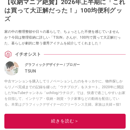
【収納マニア絶賛】2026年上半期に「これ
は買って大正解だった！」100均便利グッ
ズ
家の中の整理整頓や日々の暮らしで、ちょっとした不便を感じていません
か？今回は整理収納に詳しい「TSUN」さんが、100均で買って大正解だっ
た、暮らしが劇的に整う優秀アイテムを紹介してくれました！
イチオシスト
グラフィックデザイナー / ブロガー
TSUN
中古マンションを購入してリノベーションしたのをキッカケに、物件探しか
らリノベ完成までの記録を綴った「ウチブログ」をスタート。2020年に開設
したYouTubeチャンネル「uchilog/ウチログ」では、快適で過ごしやすいお家
を目指して、インテリア・収納・雑貨・ラク家事などの動画を配信してい
る。本業はグラフィックデザイナーのフリーランス主婦。家族は夫婦＋猫1
匹。・第9回ESSEインテリアグランプリ審査員賞受賞・リノベりす2016年リ
ノベ人気事例1位
続きを読む＞
このイチオシストの他の記事を読む