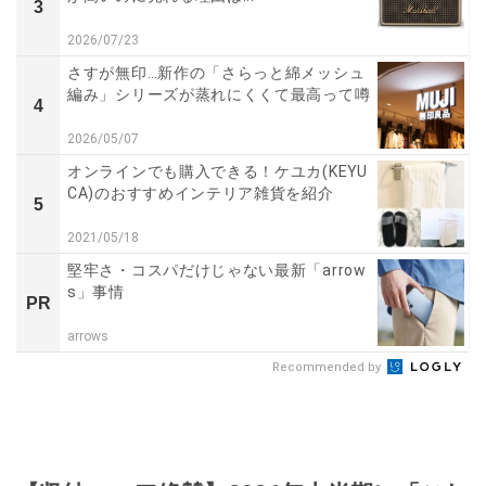
3
2026/07/23
さすが無印…新作の「さらっと綿メッシュ
編み」シリーズが蒸れにくくて最高って噂
4
2026/05/07
オンラインでも購入できる！ケユカ(KEYU
CA)のおすすめインテリア雑貨を紹介
5
2021/05/18
堅牢さ・コスパだけじゃない最新「arrow
s」事情
PR
arrows
Recommended by