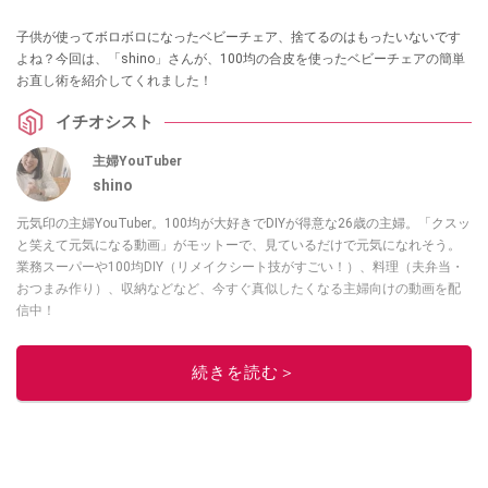
子供が使ってボロボロになったベビーチェア、捨てるのはもったいないです
よね？今回は、「shino」さんが、100均の合皮を使ったベビーチェアの簡単
お直し術を紹介してくれました！
イチオシスト
主婦YouTuber
shino
元気印の主婦YouTuber。100均が大好きでDIYが得意な26歳の主婦。「クスッ
と笑えて元気になる動画」がモットーで、見ているだけで元気になれそう。
業務スーパーや100均DIY（リメイクシート技がすごい！）、料理（夫弁当・
おつまみ作り）、収納などなど、今すぐ真似したくなる主婦向けの動画を配
信中！
このイチオシストの他の記事を読む
続きを読む＞