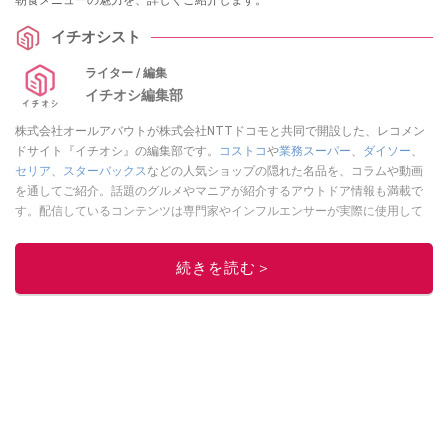
イチオシスト
ライター / 編集
イチオシ編集部
株式会社オールアバウトが株式会社NTTドコモと共同で開設した、レコメン
ドサイト『イチオシ』の編集部です。
コストコ
や
業務スーパー
、
ダイソー
、
セリア
、
スターバックス
などの人気ショップの隠れた名品を、コラムや動画
を通してご紹介。話題のグルメやマニアが紹介するアウトドア情報も満載で
す。配信しているコンテンツは専門家やインフルエンサーが実際に使用して
レビューしています。毎日トレンド情報をお届けしているので、ぜひ
Google
ニュースでフォロー
してください！
続きを読む＞
このイチオシストの他の記事を読む