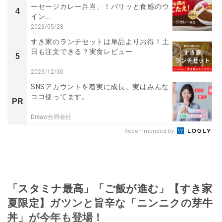
ーセージカレー弁当」！パリッと食感のウ
4
イン...
2023/05/28
すき家のランチセットは単品よりお得！土
日も注文できる？実食レビュー
5
2023/12/30
SNSアカウントを着実に成長。実はみんな
ココ使ってます。
PR
Dreaw合同会社
Recommended by
「スタミナ最高」「ご飯が進む」【すき家
夏限定】ガツンと旨辛な「ニンニクの芽牛
丼」が今年も登場！