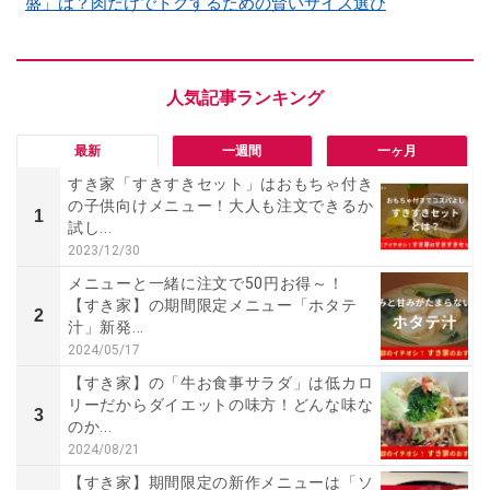
盛」は？肉だけでトクするための賢いサイズ選び
最新
一週間
一ヶ月
すき家「すきすきセット」はおもちゃ付き
の子供向けメニュー！大人も注文できるか
1
試し...
2023/12/30
メニューと一緒に注文で50円お得～！
【すき家】の期間限定メニュー「ホタテ
2
汁」新発...
2024/05/17
【すき家】の「牛お食事サラダ」は低カロ
リーだからダイエットの味方！どんな味な
3
のか...
2024/08/21
【すき家】期間限定の新作メニューは「ソ