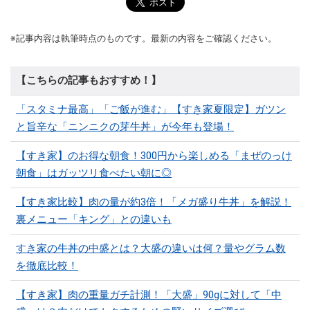
※記事内容は執筆時点のものです。最新の内容をご確認ください。
【こちらの記事もおすすめ！】
「スタミナ最高」「ご飯が進む」【すき家夏限定】ガツン
と旨辛な「ニンニクの芽牛丼」が今年も登場！
【すき家】のお得な朝食！300円から楽しめる「まぜのっけ
朝食」はガッツリ食べたい朝に◎
【すき家比較】肉の量が約3倍！「メガ盛り牛丼」を解説！
裏メニュー「キング」との違いも
すき家の牛丼の中盛とは？大盛の違いは何？量やグラム数
を徹底比較！
【すき家】肉の重量ガチ計測！「大盛」90gに対して「中