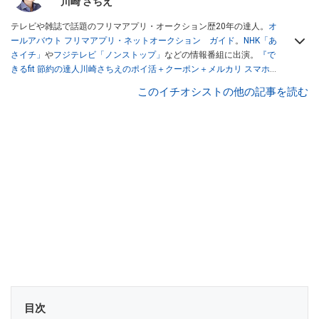
川崎 さちえ
テレビや雑誌で話題のフリマアプリ・オークション歴20年の達人。
オ
ールアバウト フリマアプリ・ネットオークション ガイド
。
NHK「あ
さイチ」
や
フジテレビ「ノンストップ」
などの情報番組に出演。
『で
きるfit 節約の達人川崎さちえのポイ活＋クーポン＋メルカリ スマホで
おトク術』（インプレス刊）
、
『「ゆる副業」のはじめかた メルカリ
このイチオシストの他の記事を読む
スマホ1つでスキマ時間に効率的に稼ぐ！』（翔泳社刊）
ほか著書多
数。ブログは
「川崎さちえのごちゃまぜ日記」
。
■経歴：2003年、夫が子育てをするために、突然会社を辞める。翌月
からの給料が０円になり、家にいながら、しかも空いた時間でできる
オークションに目をつける。しかし、取引の仕方がわからずに、まず
は落札者として参加。その後、出品者側にまわり、家の中の物を出品
しまくる。出品する物がほぼなくなってからは、仕入れを経験。ネッ
トオークションを生活の一部に取り入れるべく、「ネットオークショ
ンやフリマアプリは生活のインフラになる」という考えを持つ。また
消費税増税の社会においては、ネットオークションやフリマアプリが
家計の救世主になりえると考え、業者とは違う視点でユーザーとして
参加中。
目次