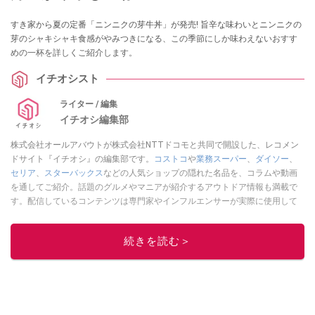
すき家から夏の定番「ニンニクの芽牛丼」が発売! 旨辛な味わいとニンニクの
芽のシャキシャキ食感がやみつきになる、この季節にしか味わえないおすす
めの一杯を詳しくご紹介します。
イチオシスト
ライター / 編集
イチオシ編集部
株式会社オールアバウトが株式会社NTTドコモと共同で開設した、レコメン
ドサイト『イチオシ』の編集部です。
コストコ
や
業務スーパー
、
ダイソー
、
セリア
、
スターバックス
などの人気ショップの隠れた名品を、コラムや動画
を通してご紹介。話題のグルメやマニアが紹介するアウトドア情報も満載で
す。配信しているコンテンツは専門家やインフルエンサーが実際に使用して
レビューしています。毎日トレンド情報をお届けしているので、ぜひ
Google
ニュースでフォロー
してください！
続きを読む＞
このイチオシストの他の記事を読む