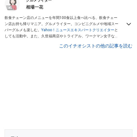
グルメライター
相場一花
飲食チェーン店のメニューを年間100食以上食べ比べる、飲食チェー
ン店お持ち帰りマニア。グルメライター。コンビニグルメや地域スー
パーグルメも楽しむ。
Yahoo！ニュースエキスパートクリエイター
と
しても活動中。また、久世福商店やトライアル、ワークマン女子など
話題のショップにも足を運ぶ。晋遊舎「LDK」や
「360LiFE」
、
このイチオシストの他の記事を読む
KADOKAWA
「レタスクラブ」
、集英社「週刊プレイボーイ」、宝島
社「おいしい！ シャトレーゼBOOK」などでグルメライター、食の専
門家として出演実績あり。