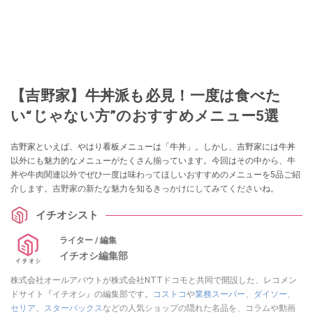
【吉野家】牛丼派も必見！一度は食べた
い“じゃない方”のおすすめメニュー5選
吉野家といえば、やはり看板メニューは「牛丼」。しかし、吉野家には牛丼
以外にも魅力的なメニューがたくさん揃っています。今回はその中から、牛
丼や牛肉関連以外でぜひ一度は味わってほしいおすすめのメニューを5品ご紹
介します。吉野家の新たな魅力を知るきっかけにしてみてくださいね。
イチオシスト
ライター / 編集
イチオシ編集部
株式会社オールアバウトが株式会社NTTドコモと共同で開設した、レコメン
ドサイト『イチオシ』の編集部です。
コストコ
や
業務スーパー
、
ダイソー
、
セリア
、
スターバックス
などの人気ショップの隠れた名品を、コラムや動画