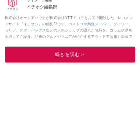
イチオシ編集部
株式会社オールアバウトが株式会社NTTドコモと共同で開設した、レコメン
ドサイト『イチオシ』の編集部です。
コストコ
や
業務スーパー
、
ダイソー
、
セリア
、
スターバックス
などの人気ショップの隠れた名品を、コラムや動画
を通してご紹介。話題のグルメやマニアが紹介するアウトドア情報も満載で
す。配信しているコンテンツは専門家やインフルエンサーが実際に使用して
レビューしています。毎日トレンド情報をお届けしているので、ぜひ
Google
続きを読む＞
ニュースでフォロー
してください！
このイチオシストの他の記事を読む