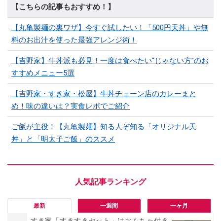
【こちらの記事もおすすめ！】
【丸亀製麺の裏ワザ】今すぐ試したい！「500円天丼」や無
料のお出汁を使った最強アレンジ術！
【吉野家】牛丼派も必見！一度は食べたい“じゃない方”のお
すすめメニュー5選
【吉野家・すき家・松屋】牛丼チェーン店のカレーまと
め！味の違いは？実食レポでご紹介
ご飯が主役！【丸亀製麺】知る人ぞ知る「オリジナル天
丼」と「明太子ご飯」のススメ
最新
一週間
一ヶ月
すき家「すきすきセット」はおもちゃ付き