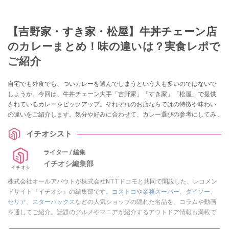
【吉野家・すき家・松屋】牛丼チェーン店
のカレーまとめ！味の違いは？実食レポで
ご紹介
自宅でも外食でも、ついカレーを選んでしまうという人も多いのではないで
しょうか。今回は、牛丼チェーン大手「吉野家」「すき家」「松屋」で提供
されているカレーをピックアップ。それぞれのお店ならではの特徴や味わい
の違いをご紹介します。気分や好みに合わせて、カレー選びの参考にしてみ
てくださいね！
イチオシスト
ライター / 編集
イチオシ編集部
株式会社オールアバウトが株式会社NTTドコモと共同で開設した、レコメン
ドサイト『イチオシ』の編集部です。
コストコ
や
業務スーパー
、
ダイソー
、
セリア
、
スターバックス
などの人気ショップの隠れた名品を、コラムや動画
を通してご紹介。話題のグルメやマニアが紹介するアウトドア情報も満載で
す。配信しているコンテンツは専門家やインフルエンサーが実際に使用して