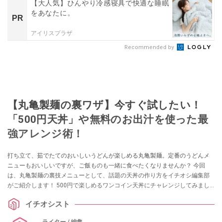
【大人気】ひんやり冷感寝具で快適な睡眠
をあなたに。
PR
アイリスプラザ
Recommended by
【丸亀製麺の裏ワザ】今すぐ試したい！
「500円天丼」や無料のお出汁を使った最
強アレンジ術！
打ち立て、茹でたてのおいしいうどんが楽しめる丸亀製麺。定番のうどんメ
ニューもおいしいですが、ご飯ものも一緒に食べたくなりませんか？ 今回
は、丸亀製麺の裏技メニューとして、話題の天丼の作り方をイチオシ編集部
がご紹介します！ 500円で楽しめるワンコイン天丼にチャレンジしてみまし
たよ。また、シメに最高な出汁茶漬けアレンジも試してみたので、丸亀製麺
イチオシスト
でのお食事の際はぜひ参考にしてみてください。
ライター / 編集