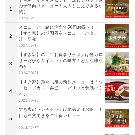
の子供向けメニュー！大人も注文できるか
1
試し...
2023/12/30
メニューと一緒に注文で50円お得～！
【すき家】の期間限定メニュー「ホタテ
2
汁」新発...
2024/05/17
【すき家】の「牛お食事サラダ」は低カロ
リーだからダイエットの味方！どんな味な
3
のか...
2024/08/21
【すき家】期間限定の新作メニューは「ソ
ーセージカレー弁当」！パリッと食感のウ
4
イン...
2023/05/28
すき家のランチセットは単品よりお得！土
日も注文できる？実食レビュー
5
2023/12/30