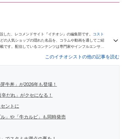
開設した、レコメンドサイト『イチオシ』の編集部です。
コスト
どの人気ショップの隠れた名品を、コラムや動画を通してご紹
載です。配信しているコンテンツは専門家やインフルエンサー
をお届けしているので、ぜひ
Googleニュースでフォロー
してく
このイチオシストの他の記事を読む
牛丼」が2026年も登場！
旨辛だれ」がクセになる！
クセントに
プル」や「牛カルビ」も同時発売
丼」でスタミナ満点の夏を！