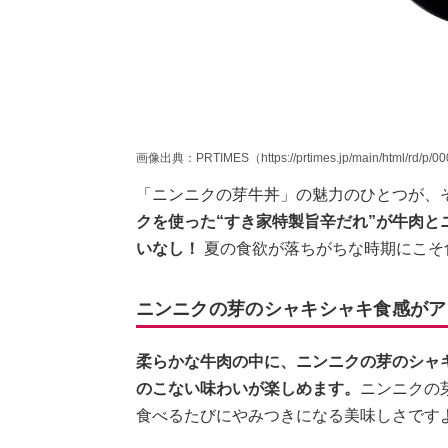
画像出典：PRTIMES（https://prtimes.jp/main/html/rd/p/0
「ニンニクの芽牛丼」の魅力のひとつが、
クを使った“すき家特製旨辛だれ”が牛肉
いなし！
夏の食欲が落ちがちな時期にこそ
ニンニクの芽のシャキシャキ食感がア
柔らかな牛肉の中に、ニンニクの芽のシャ
のこない味わいが楽しめます。
ニンニクの
食べるたびにやみつきになる美味しさです