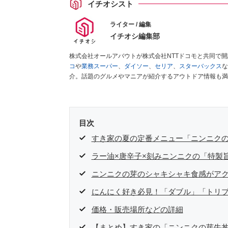
イチオシスト
ライター / 編集
イチオシ編集部
株式会社オールアバウトが株式会社NTTドコモと共同で
コ
や
業務スーパー
、
ダイソー
、
セリア
、
スターバックス
な
介。話題のグルメやマニアが紹介するアウトドア情報も満
が実際に使用してレビューしています。毎日トレンド情報
ださい！
目次
すき家の夏の定番メニュー「ニンニクの芽
ラー油×唐辛子×刻みニンニクの「特製
ニンニクの芽のシャキシャキ食感がア
にんにく好き必見！「ダブル」「トリ
価格・販売場所などの詳細
【まとめ】すき家の「ニンニクの芽牛