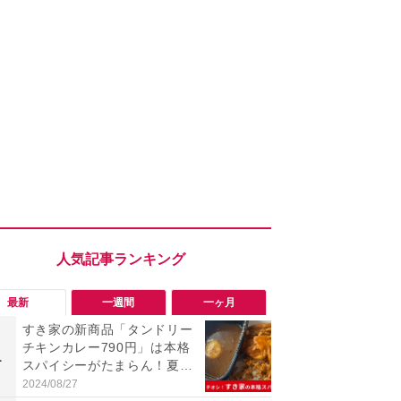
最新
一週間
一ヶ月
すき家の新商品「タンドリー
「ヤバい！
チキンカレー790円」は本格
った…」と
1
1
スパイシーがたまらん！夏の
【7月30日G
期間限定と言わず定番化希望
更】内容を
2024/08/27
2026/07/31