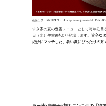
画像出典：PRTIMES（https://prtimes.jp/main/html/rd/p/0
すき家の夏の定番メニューとして毎年注目を
日（水）午前9時より登場します。
旨辛な
絶妙にマッチした、暑い夏にぴったりの丼
ラー油×唐辛子×刻みニンニクの「特