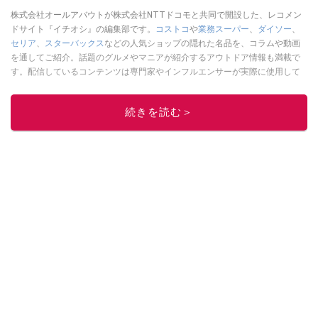
株式会社オールアバウトが株式会社NTTドコモと共同で開設した、レコメン
ドサイト『イチオシ』の編集部です。
コストコ
や
業務スーパー
、
ダイソー
、
セリア
、
スターバックス
などの人気ショップの隠れた名品を、コラムや動画
を通してご紹介。話題のグルメやマニアが紹介するアウトドア情報も満載で
す。配信しているコンテンツは専門家やインフルエンサーが実際に使用して
レビューしています。毎日トレンド情報をお届けしているので、ぜひ
Google
ニュースでフォロー
してください！
続きを読む＞
このイチオシストの他の記事を読む