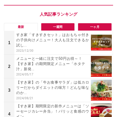
最新
一週間
一ヶ月
すき家「すきすきセット」はおもちゃ付き
の子供向けメニュー！大人も注文できるか
1
試し...
2023/12/30
メニューと一緒に注文で50円お得～！
【すき家】の期間限定メニュー「ホタテ
2
汁」新発...
2024/05/17
【すき家】の「牛お食事サラダ」は低カロ
リーだからダイエットの味方！どんな味な
3
のか...
2024/08/21
【すき家】期間限定の新作メニューは「ソ
ーセージカレー弁当」！パリッと食感のウ
4
イン...