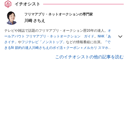
イチオシスト
フリマアプリ・ネットオークションの専門家
川崎 さちえ
テレビや雑誌で話題のフリマアプリ・オークション歴20年の達人。
オ
ールアバウト フリマアプリ・ネットオークション ガイド
。
NHK「あ
さイチ」
や
フジテレビ「ノンストップ」
などの情報番組に出演。
『で
きるfit 節約の達人川崎さちえのポイ活＋クーポン＋メルカリ スマホで
おトク術』（インプレス刊）
、
『「ゆる副業」のはじめかた メルカリ
このイチオシストの他の記事を読む
スマホ1つでスキマ時間に効率的に稼ぐ！』（翔泳社刊）
ほか著書多
数。ブログは
「川崎さちえのごちゃまぜ日記」
。
■経歴：2003年、夫が子育てをするために、突然会社を辞める。翌月
からの給料が０円になり、家にいながら、しかも空いた時間でできる
オークションに目をつける。しかし、取引の仕方がわからずに、まず
は落札者として参加。その後、出品者側にまわり、家の中の物を出品
しまくる。出品する物がほぼなくなってからは、仕入れを経験。ネッ
トオークションを生活の一部に取り入れるべく、「ネットオークショ
ンやフリマアプリは生活のインフラになる」という考えを持つ。また
消費税増税の社会においては、ネットオークションやフリマアプリが
家計の救世主になりえると考え、業者とは違う視点でユーザーとして
参加中。