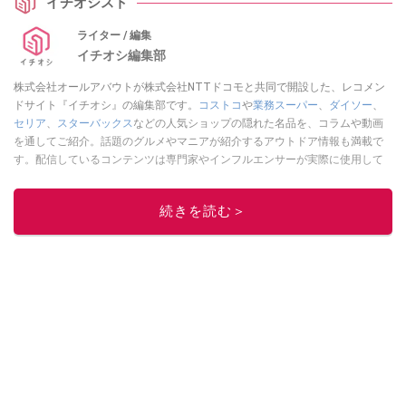
イチオシスト
ライター / 編集
イチオシ編集部
株式会社オールアバウトが株式会社NTTドコモと共同で開設した、レコメン
ドサイト『イチオシ』の編集部です。
コストコ
や
業務スーパー
、
ダイソー
、
セリア
、
スターバックス
などの人気ショップの隠れた名品を、コラムや動画
を通してご紹介。話題のグルメやマニアが紹介するアウトドア情報も満載で
す。配信しているコンテンツは専門家やインフルエンサーが実際に使用して
レビューしています。毎日トレンド情報をお届けしているので、ぜひ
Google
ニュースでフォロー
してください！
続きを読む＞
このイチオシストの他の記事を読む