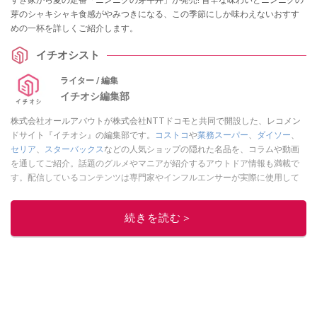
すき家から夏の定番「ニンニクの芽牛丼」が発売! 旨辛な味わいとニンニクの
芽のシャキシャキ食感がやみつきになる、この季節にしか味わえないおすす
めの一杯を詳しくご紹介します。
イチオシスト
ライター / 編集
イチオシ編集部
株式会社オールアバウトが株式会社NTTドコモと共同で開設した、レコメン
ドサイト『イチオシ』の編集部です。
コストコ
や
業務スーパー
、
ダイソー
、
セリア
、
スターバックス
などの人気ショップの隠れた名品を、コラムや動画
を通してご紹介。話題のグルメやマニアが紹介するアウトドア情報も満載で
す。配信しているコンテンツは専門家やインフルエンサーが実際に使用して
レビューしています。毎日トレンド情報をお届けしているので、ぜひ
Google
ニュースでフォロー
してください！
続きを読む＞
このイチオシストの他の記事を読む