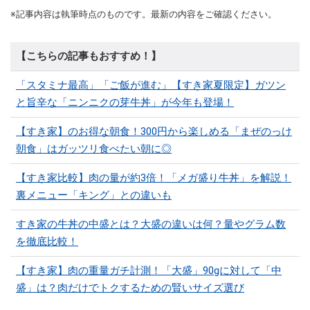
※記事内容は執筆時点のものです。最新の内容をご確認ください。
【こちらの記事もおすすめ！】
「スタミナ最高」「ご飯が進む」【すき家夏限定】ガツン
と旨辛な「ニンニクの芽牛丼」が今年も登場！
【すき家】のお得な朝食！300円から楽しめる「まぜのっけ
朝食」はガッツリ食べたい朝に◎
【すき家比較】肉の量が約3倍！「メガ盛り牛丼」を解説！
裏メニュー「キング」との違いも
すき家の牛丼の中盛とは？大盛の違いは何？量やグラム数
を徹底比較！
【すき家】肉の重量ガチ計測！「大盛」90gに対して「中
盛」は？肉だけでトクするための賢いサイズ選び