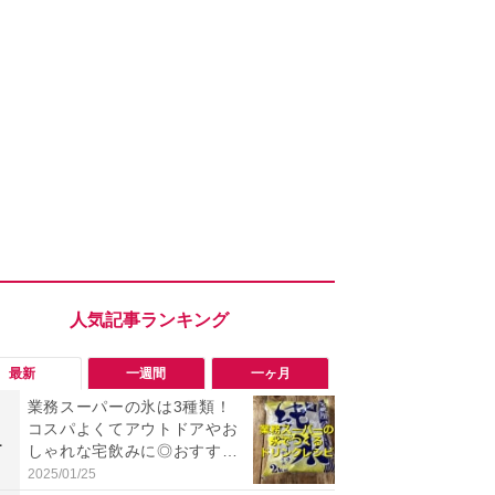
最新
一週間
一ヶ月
業務スーパーの氷は3種類！
「勝手にデ
コスパよくてアウトドアやお
る!?」Win
1
1
しゃれな宅飲みに◎おすすめ
オフにして最
は2kg「純氷 オーロラアイ
身を守る技
2025/01/25
2026/08/05