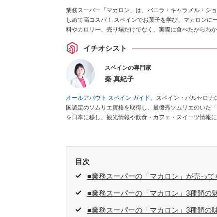
業務スーパー「マカロン」は、バニラ・キャラメル・ショコ
しめて高コスパ！ スペインでお菓子を学び、マカロンに
料やカロリー、売り場だけでなく、実際に食べたからわか
イチオシスト
スペインの専門家
秦 真紀子
オールアバウト スペイン ガイド。
スペイン・バルセロナ
国認定のソムリエ資格を取得し、最優秀ソムリエのいた「
を日本に移し、観光情報や飲食・カフェ・スイーツ情報に
ゼ
など、食品・スイーツ販売チェーンのおすすめ商品情報
編集センター刊）ほか。
■経歴：ワイナリーツアーガイド
インの食についての講演などの経験あり。2004年より
をはじめ、日本の雑誌やWEBサイトに、ガストロノミー
目次
ネートや執筆、著書5冊あり。 現在は、拠点をバルセロ
食店についてのコンテンツの執筆や、広報PR、出版プロ
■業務スーパーの「マカロン」が売って
ツ、TARZANなど ■寄稿サイト……ぐるなびプロ、Drink
■業務スーパーの「マカロン」3種類の
タ／aruco／地球の歩き方ほか。
■業務スーパーの「マカロン」3種類の