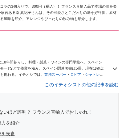
ラの3個入りで、300円（税込）！ フランス直輸入品で本場の味を楽
一家言ある秦 真紀子さんは、その可愛さとこだわりの味を好評価。原材
る風味を紹介。アレンジやぴったりの飲み物も紹介します。
に18年間暮らし、料理・製菓・ワインの専門学校へ。スペイン
モー｣などで修業を積み、スペイン関連著書は5冊。現在は拠点
も携わる。イチオシでは、
業務スーパー
・
ロピア
・
シャトレー
も発信。
著書に『スペインまるごと全17州おいしい旅』（‎産業
このイチオシストの他の記事を読む
や、飲食関連の方の視察旅行のコーディネートやガイド、スペ
「カフェ・スイーツ」（柴田書店）、「料理通信」（料理通信社）
、観光、文化などについて執筆。ガイドブックの取材のコーディ
ナから日本に移し、スペイン関連だけでなく日本の観光情報や飲
デュースなどを行う。 ■寄稿雑誌……料理通信、カフェ・スイー
ないほど評判？ フランス直輸入でおしゃれ！
 planetなど ■取材コーディネート……るるぶスペイン／ララチッ
魅力を紹介
味を実食