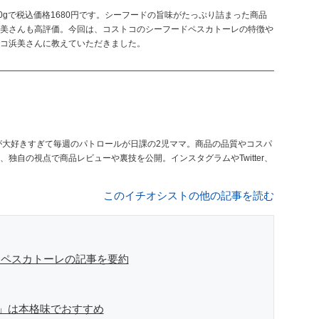
0gで税込価格1680円です。シーフードの旨味がたっぷり詰まった商品
美さんも高評価。今回は、コストコのシーフードペスカトーレの特徴や
コ浜美さんに教えていただきました。
が大好きすぎて毎週のパトロールが日課の2児ママ。商品の品質やコスパ
、独自の視点で商品レビューや裏技を公開。インスタグラムやTwitter、
このイチオシストの他の記事を読む
ドペスカトーレの記事を要約
」は本格味でおすすめ