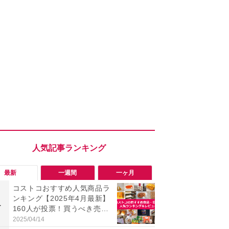
最新
一週間
一ヶ月
コストコおすすめ人気商品ラ
「勝手にデ
ンキング【2025年4月最新】
る!?」Win
1
1
160人が投票！買うべき売れ
オフにして最
筋食品惣菜・日用品雑貨＆セ
身を守る技
2025/04/14
2026/08/05