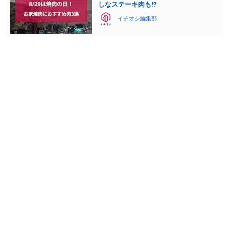
しなステーキ肉も⁉
イチオシ編集部