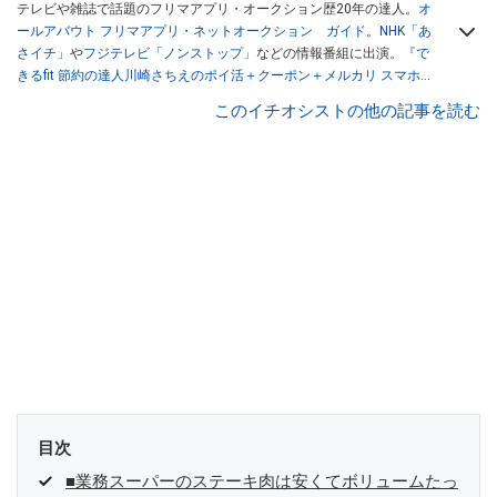
テレビや雑誌で話題のフリマアプリ・オークション歴20年の達人。
オ
ールアバウト フリマアプリ・ネットオークション ガイド
。
NHK「あ
さイチ」
や
フジテレビ「ノンストップ」
などの情報番組に出演。
『で
きるfit 節約の達人川崎さちえのポイ活＋クーポン＋メルカリ スマホで
おトク術』（インプレス刊）
、
『「ゆる副業」のはじめかた メルカリ
このイチオシストの他の記事を読む
スマホ1つでスキマ時間に効率的に稼ぐ！』（翔泳社刊）
ほか著書多
数。ブログは
「川崎さちえのごちゃまぜ日記」
。
■経歴：2003年、夫が子育てをするために、突然会社を辞める。翌月
からの給料が０円になり、家にいながら、しかも空いた時間でできる
オークションに目をつける。しかし、取引の仕方がわからずに、まず
は落札者として参加。その後、出品者側にまわり、家の中の物を出品
しまくる。出品する物がほぼなくなってからは、仕入れを経験。ネッ
トオークションを生活の一部に取り入れるべく、「ネットオークショ
ンやフリマアプリは生活のインフラになる」という考えを持つ。また
消費税増税の社会においては、ネットオークションやフリマアプリが
家計の救世主になりえると考え、業者とは違う視点でユーザーとして
参加中。
目次
■業務スーパーのステーキ肉は安くてボリュームたっ