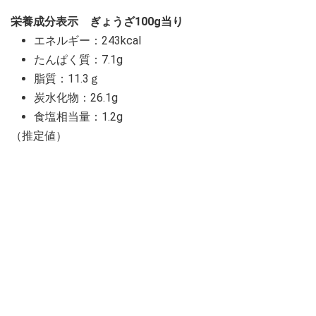
栄養成分表示 ぎょうざ100g当り
エネルギー：243kcal
たんぱく質：7.1g
脂質：11.3ｇ
炭水化物：26.1g
食塩相当量：1.2g
（推定値）