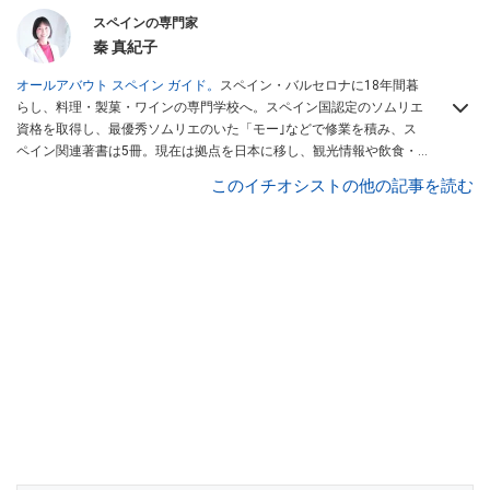
スペインの専門家
秦 真紀子
オールアバウト スペイン ガイド。
スペイン・バルセロナに18年間暮
らし、料理・製菓・ワインの専門学校へ。スペイン国認定のソムリエ
資格を取得し、最優秀ソムリエのいた「モー｣などで修業を積み、ス
ペイン関連著書は5冊。現在は拠点を日本に移し、観光情報や飲食・
カフェ・スイーツ情報にも携わる。イチオシでは、
業務スーパー
・
ロ
このイチオシストの他の記事を読む
ピア
・
シャトレーゼ
など、食品・スイーツ販売チェーンのおすすめ商
品情報も発信。
著書に『スペインまるごと全17州おいしい旅』（‎産業
編集センター刊）ほか。
■経歴：ワイナリーツアーガイドや、飲食関
連の方の視察旅行のコーディネートやガイド、スペインの食について
の講演などの経験あり。2004年より「カフェ・スイーツ」（柴田書
店）、「料理通信」（料理通信社）をはじめ、日本の雑誌やWEBサイ
トに、ガストロノミー、観光、文化などについて執筆。ガイドブック
の取材のコーディネートや執筆、著書5冊あり。 現在は、拠点をバル
セロナから日本に移し、スペイン関連だけでなく日本の観光情報や飲
食店についてのコンテンツの執筆や、広報PR、出版プロデュースなど
を行う。 ■寄稿雑誌……料理通信、カフェ・スイーツ、TARZANなど ■
寄稿サイト……ぐるなびプロ、Drink planetなど ■取材コーディネー
ト……るるぶスペイン／ララチッタ／aruco／地球の歩き方ほか。