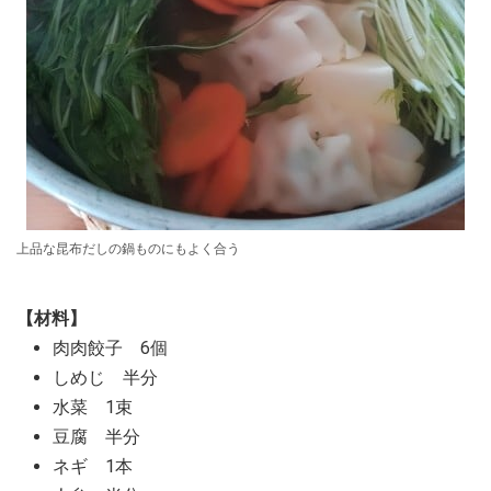
上品な昆布だしの鍋ものにもよく合う
【材料】
肉肉餃子 6個
しめじ 半分
水菜 1束
豆腐 半分
ネギ 1本