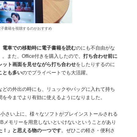
車で電子書籍を視聴するのがおすすめ
、
電車での移動時に電子書籍を読む
のにも不自由がな
。また、Office付きを購入したので、
打ち合わせ前に
レット画面を見せながら打ち合わせ
をしたりするのに
ることも多い
のでプライベートでも大活躍。
などの外出の時にも、リュックやバッグに入れて持ち
間を今までより有効に使えるようになりました。
と小さい上に、様々なソフトがプレインストールされる
USBメモリーを用意しないといけないということがあり
た！」と思える物の一つです
。ぜひこの軽さ・便利さ