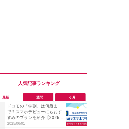
最新
一週間
一ヶ月
ドコモの「学割」は何歳ま
「勝手にデ
で？スマホデビューにもおす
る!?」Win
1
1
すめのプランを紹介【2025年
オフにして最
最新】
身を守る技
2025/06/01
2026/08/05