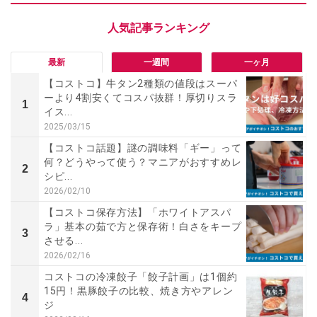
最新
一週間
一ヶ月
【コストコ】牛タン2種類の値段はスーパ
ーより4割安くてコスパ抜群！厚切りスラ
1
イス...
2025/03/15
【コストコ話題】謎の調味料「ギー」って
何？どうやって使う？マニアがおすすめレ
2
シピ...
2026/02/10
【コストコ保存方法】「ホワイトアスパ
ラ」基本の茹で方と保存術！白さをキープ
3
させる...
2026/02/16
コストコの冷凍餃子「餃子計画」は1個約
15円！黒豚餃子の比較、焼き方やアレン
4
ジ