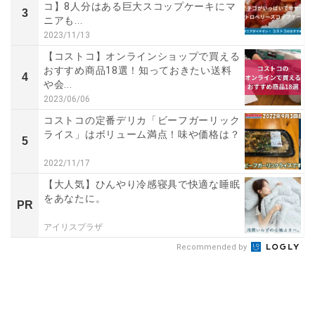
コ】8人分はある巨大スコップケーキにマ
3
ニアも...
2023/11/13
【コストコ】オンラインショップで買える
おすすめ商品18選！知っておきたい送料
4
や会...
2023/06/06
コストコの定番デリカ「ビーフガーリック
ライス」はボリューム満点！味や価格は？
5
2022/11/17
【大人気】ひんやり冷感寝具で快適な睡眠
をあなたに。
PR
アイリスプラザ
Recommended by