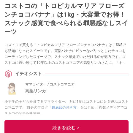
コストコの「トロピカルマリア フローズ
ンチョコバナナ」は1kg・大容量でお得！
スナック感覚で食べられる罪悪感なしスイ
ーツ
コストコで買える「トロピカルマリア フローズンチョコバナナ」は、SNSで
も話題になったスイーツです。完熟バナナにビターなパリッとしたチョコを
コーティングしたスイーツで、スナック感覚でいただけるのが魅力です。コ
ストコに通い続けて10年以上のコストコマニアの高梨リンカさんに、「トロ
ピカルマリア フローズンチョコバナナ」の値段や味、アレンジ方法について
イチオシスト
伺いました。
ママライター / コストコマニア
高梨リンカ
小学生の子どもを育てるママライター。 月に1度はコストコに足を運ぶコスト
コマニアで、 自身のブログ
「最底辺の歩き方」
をはじめ、 複数メディアでコ
ストコの記事を執筆中。
このイチオシストの他の記事を読む
続きを読む＞