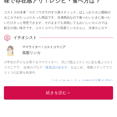
味で存在感アリ！レシピ・食べ方は？
コストコの冷凍「スケソウダラのすり身スティック」はしっかりカニ風味の
カニカマがたっぷり入った商品です。冷凍商品なので食べたいときに食べた
いだけさっと用意できます。そのままでも加熱してもおいしいカニカマは、
献立の強い味方です。コストコマニアの高梨リンカさんに、冷凍カニカマ
「スケソウダラのすり身スティック」の味や使い道、解凍方法などをうかが
イチオシスト
いました。
ママライター / コストコマニア
高梨リンカ
小学生の子どもを育てるママライター。 月に1度はコストコに足を運ぶコスト
コマニアで、 自身のブログ
「最底辺の歩き方」
をはじめ、 複数メディアでコ
ストコの記事を執筆中。
このイチオシストの他の記事を読む
続きを読む＞