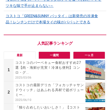
ツキな味で手が止まらない～
コストコ「GREEN&SUNNY パッタイ」は新発売の冷凍食
品！レンチンだけで本場タイの味がパパっとできる
最新
一週間
一ヶ月
コストコのバーベキュー食材おすすめ27
選【肉・海鮮が充実！冷凍も便利】コン
1
ロ・グ...
2025/03/06
コストコの最新デリカ「フォカッチャサン
ドウィッチ」はあふれる具材で超ボリュー
2
ミー...
2025/06/10
「独り占めしたいおいしさ！」【コスト