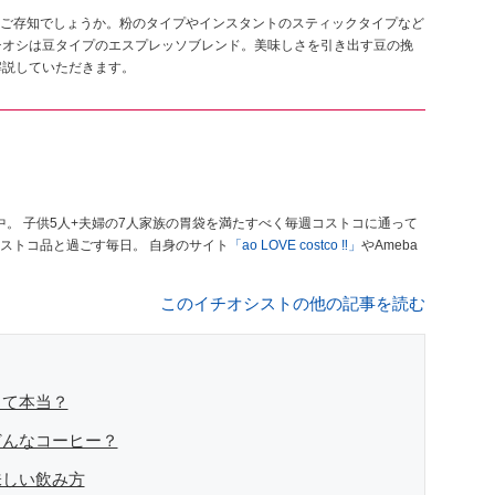
ご存知でしょうか。粉のタイプやインスタントのスティックタイプなど
チオシは豆タイプのエスプレッソブレンド。美味しさを引き出す豆の挽
解説していただきます。
中。 子供5人+夫婦の7人家族の胃袋を満たすべく毎週コストコに通って
コストコ品と過ごす毎日。 自身のサイト
「ao LOVE costco ‼」
やAmeba
このイチオシストの他の記事を読む
って本当？
どんなコーヒー？
味しい飲み方