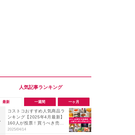
最新
一週間
一ヶ月
コストコおすすめ人気商品ラ
「会計時に
ンキング【2025年4月最新】
たい」「お
1
1
160人が投票！買うべき売れ
【セブン】お
筋食品惣菜・日用品雑貨＆セ
リンク1本が
2025/04/14
2026/08/08