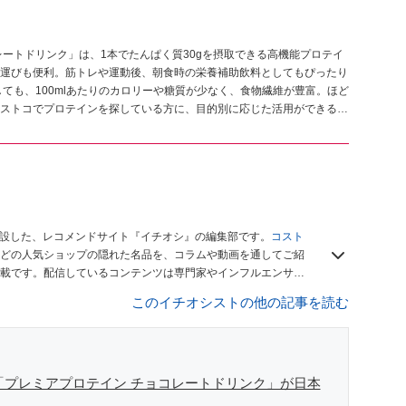
ートドリンク」は、1本でたんぱく質30gを摂取できる高機能プロテイ
運びも便利。筋トレや運動後、朝食時の栄養補助飲料としてもぴったり
ても、100mlあたりのカロリーや糖質が少なく、食物繊維が豊富。ほど
ストコでプロテインを探している方に、目的別に応じた活用ができる万
開設した、レコメンドサイト『イチオシ』の編集部です。
コスト
どの人気ショップの隠れた名品を、コラムや動画を通してご紹
載です。配信しているコンテンツは専門家やインフルエンサー
をお届けしているので、ぜひ
Googleニュースでフォロー
してく
このイチオシストの他の記事を読む
の「プレミアプロテイン チョコレートドリンク」が日本