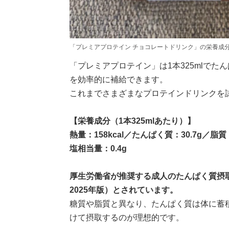
「プレミアプロテイン チョコレートドリンク」の栄養成
「プレミアプロテイン」は1本325mlでた
を効率的に補給できます。
これまでさまざまなプロテインドリンクを試
【栄養成分（1本325mlあたり）】
熱量：158kcal／たんぱく質：30.7g／脂
塩相当量：0.4g
厚生労働省が推奨する成人のたんぱく質摂取
2025年版）とされています。
糖質や脂質と異なり、たんぱく質は体に蓄積
けて摂取するのが理想的です。