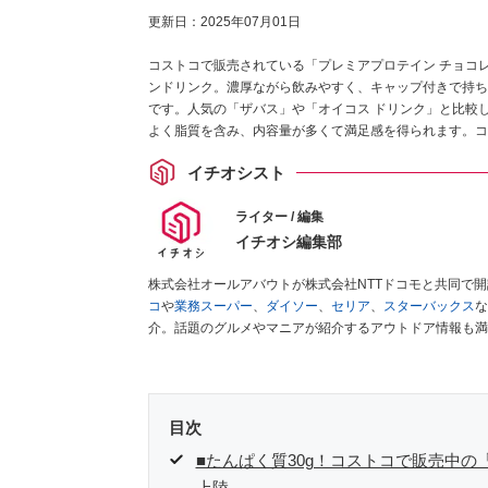
更新日：
2025年07月01日
コストコで販売されている「プレミアプロテイン チョコレ
ンドリンク。濃厚ながら飲みやすく、キャップ付きで持ち
です。人気の「ザバス」や「オイコス ドリンク」と比較し
よく脂質を含み、内容量が多くて満足感を得られます。コ
能タイプとしてイチオシです。
イチオシスト
ライター / 編集
イチオシ編集部
株式会社オールアバウトが株式会社NTTドコモと共同で
コ
や
業務スーパー
、
ダイソー
、
セリア
、
スターバックス
な
介。話題のグルメやマニアが紹介するアウトドア情報も満
が実際に使用してレビューしています。毎日トレンド情報
ださい！
目次
■たんぱく質30g！コストコで販売中
上陸