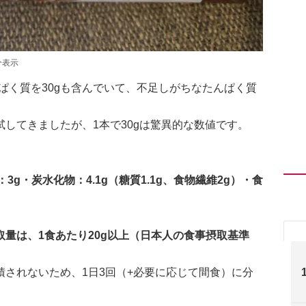
分表示
んぱく質を30gも含んでいて、不足しがちなたんぱく質
してきましたが、1本で30gは驚異的な数値です。
質：3g・炭水化物：4.1g（糖質1.1g、食物繊維2g）・食
量は、1食あたり20g以上（日本人の食事摂取基準
されないため、1日3回（+必要に応じて間食）に分