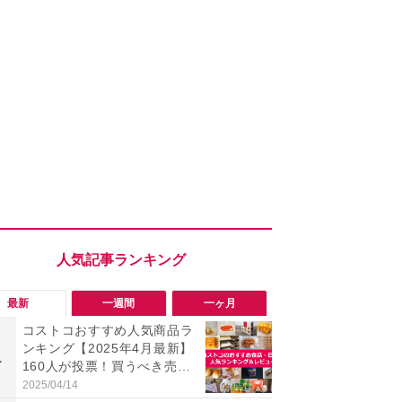
最新
一週間
一ヶ月
コストコおすすめ人気商品ラ
【コストコ】
ンキング【2025年4月最新】
と損！コス
1
1
160人が投票！買うべき売れ
梨リンカさ
筋食品惣菜・日用品雑貨＆セ
私のイチオ
2025/04/14
2026/08/01