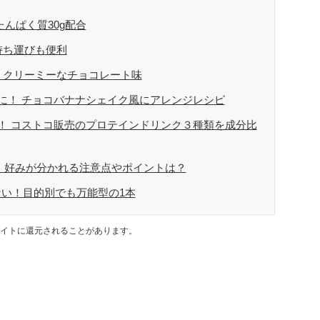
たんぱく質30g配合
持ち運びも便利
！クリーミーなチョコレート味
に！ チョコバナナシェイク風にアレンジレシピ
！ コストコ販売のプロテインドリンク３種類を成分比
 好みが分かれる注意点やポイントは？
い！目的別でも万能型の1本
イトに還元されることがあります。