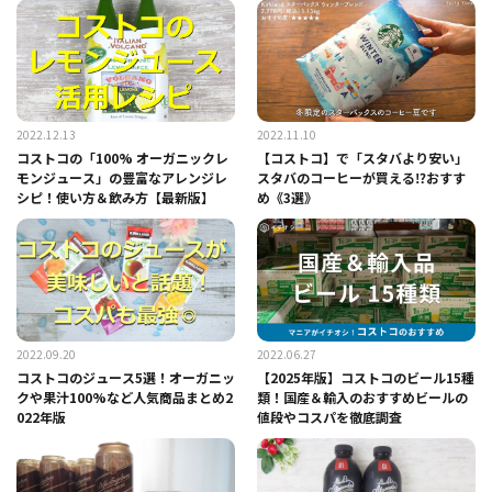
2022.12.13
2022.11.10
コストコの「100% オーガニックレ
【コストコ】で「スタバより安い」
モンジュース」の豊富なアレンジレ
スタバのコーヒーが買える⁉おすす
シピ！使い方＆飲み方【最新版】
め《3選》
2022.09.20
2022.06.27
コストコのジュース5選！オーガニッ
【2025年版】コストコのビール15種
クや果汁100%など人気商品まとめ2
類！国産＆輸入のおすすめビールの
022年版
値段やコスパを徹底調査