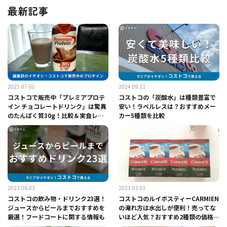
最新記事
2025.07.01
2024.09.11
コストコで販売中「プレミアプロテ
コストコの「炭酸水」は種類豊富で
イン チョコレートドリンク」は驚異
安い！ラベルレスは？おすすめメー
のたんぱく質30g！比較＆実食レビ
カー5種類を比較
ュー、アレンジレシピ
2023.06.03
2023.02.01
コストコの飲み物・ドリンク23選！
コストコのルイボスティーCARMIEN
ジュースからビールまでおすすめを
の淹れ方は水出しが便利！売ってな
厳選！フードコートに関する情報も
いほど人気？おすすめ2種類の価格比
較