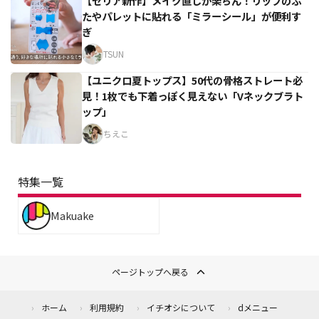
【セリア新作】メイク直しが楽ちん！リップのふ
たやパレットに貼れる「ミラーシール」が便利す
ぎ
TSUN
【ユニクロ夏トップス】50代の骨格ストレート必
見！1枚でも下着っぽく見えない「Vネックブラト
ップ」
ちえこ
特集一覧
Makuake
ページトップへ戻る
ホーム
利用規約
イチオシについて
dメニュー