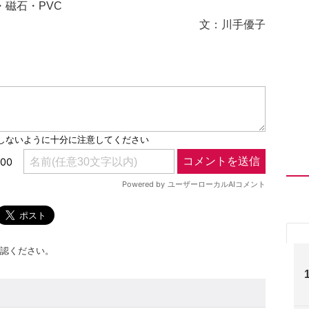
磁石・PVC
文：川手優子
認ください。