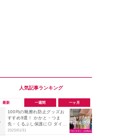
最新
一週間
一ヶ月
100均の靴擦れ防止グッズお
【評価4以上】M
すすめ9選！ かかと・つま
JOR V」
1
1
先・くるぶし保護に◎ ダイソ
力のサウン
ー・セリア・キャンドゥ
リーがイチ
2025/01/31
2026/08/03