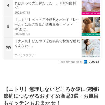
れは買って大正解だった！」100均便利
4
グ...
2026/07/13
【ニトリ】ペット用冷感敷きパッド「Nク
ール」は販売数量が過去最高！ベッド
5
や“あご...
2025/06/20
【大人気】ひんやり冷感寝具で快適な睡眠
をあなたに。
PR
アイリスプラザ
Recommended by
【ニトリ】無理しないどころか逆に便利⁉
節約につながるおすすめ商品3選・お風呂
もキッチンもおまかせ！