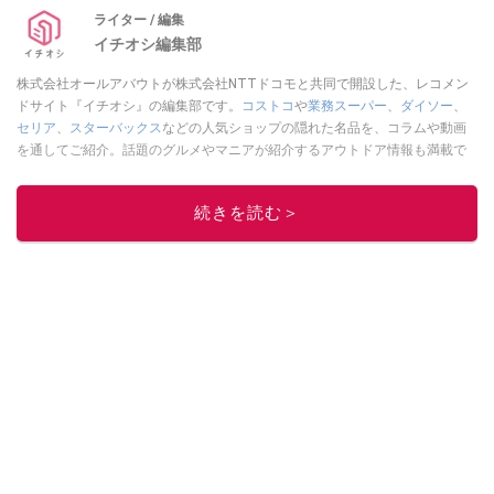
ライター / 編集
イチオシ編集部
株式会社オールアバウトが株式会社NTTドコモと共同で開設した、レコメン
ドサイト『イチオシ』の編集部です。
コストコ
や
業務スーパー
、
ダイソー
、
セリア
、
スターバックス
などの人気ショップの隠れた名品を、コラムや動画
を通してご紹介。話題のグルメやマニアが紹介するアウトドア情報も満載で
す。配信しているコンテンツは専門家やインフルエンサーが実際に使用して
レビューしています。毎日トレンド情報をお届けしているので、ぜひ
Google
続きを読む＞
ニュースでフォロー
してください！
このイチオシストの他の記事を読む