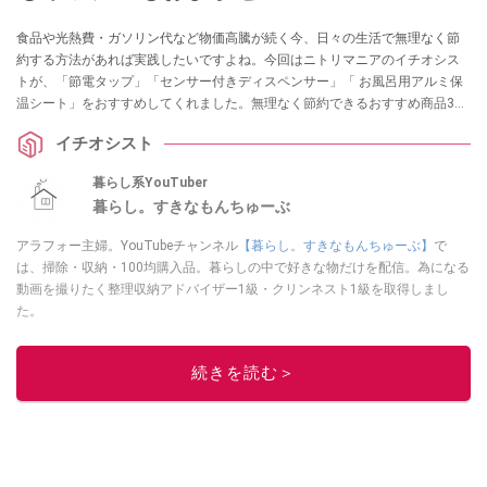
食品や光熱費・ガソリン代など物価高騰が続く今、日々の生活で無理なく節
約する方法があれば実践したいですよね。今回はニトリマニアのイチオシス
トが、「節電タップ」「センサー付きディスペンサー」「 お風呂用アルミ保
温シート」をおすすめしてくれました。無理なく節約できるおすすめ商品3
選、ぜひ参考にしてみてください。
イチオシスト
暮らし系YouTuber
暮らし。すきなもんちゅーぶ
アラフォー主婦。YouTubeチャンネル
【暮らし。すきなもんちゅーぶ】
で
は、掃除・収納・100均購入品。暮らしの中で好きな物だけを配信。為になる
動画を撮りたく整理収納アドバイザー1級・クリンネスト1級を取得しまし
た。
このイチオシストの他の記事を読む
続きを読む＞