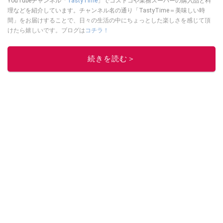
YouTubeチャンネル「
TastyTime
」でコストコや業務スーパーの購入品と料
理などを紹介しています。チャンネル名の通り「TastyTime＝美味しい時
間」をお届けすることで、日々の生活の中にちょっとした楽しさを感じて頂
けたら嬉しいです。ブログは
コチラ！
このイチオシストの他の記事を読む
続きを読む＞