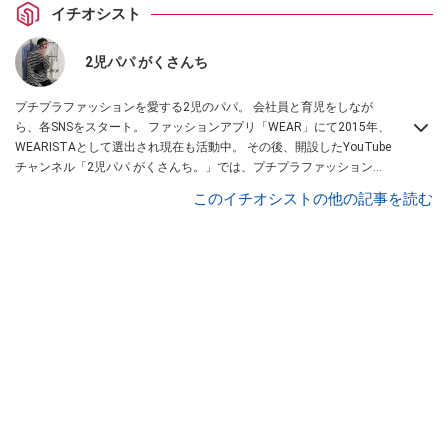
イチオシスト
2児パパ がくさんち
プチプラファッションを愛する2児のパパ。 会社員と育児をしなが
ら、各SNSをスタート。 ファッションアプリ「WEAR」にて2015年、
WEARISTAとして選出され現在も活動中。 その後、開設したYouTube
チャンネル「2児パパ がくさんち。」では、プチプラファッションの
商品レビューや暮らしの便利アイテム、 おすすめ購入品など、「ファ
このイチオシストの他の記事を読む
ッションと暮らし」に まつわるライフスタイルをメインに配信してい
る。WEARは
こちら
から！