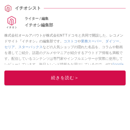
イチオシスト
ライター / 編集
イチオシ編集部
株式会社オールアバウトが株式会社NTTドコモと共同で開設した、レコメン
ドサイト『イチオシ』の編集部です。
コストコ
や
業務スーパー
、
ダイソー
、
セリア
、
スターバックス
などの人気ショップの隠れた名品を、コラムや動画
を通してご紹介。話題のグルメやマニアが紹介するアウトドア情報も満載で
す。配信しているコンテンツは専門家やインフルエンサーが実際に使用して
レビューしています。毎日トレンド情報をお届けしているので、ぜひ
Google
ニュースでフォロー
してください！
続きを読む＞
このイチオシストの他の記事を読む