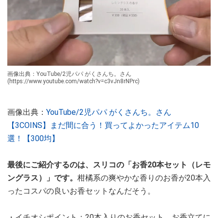
画像出典：YouTube/2児パパ がくさんち。さん
(https://www.youtube.com/watch?v=c3vJn8rNPrc)
画像出典：
YouTube/2児パパ がくさんち。さん
【3COINS】まだ間に合う！買ってよかったアイテム10
選！【300均】
最後にご紹介するのは、スリコの「お香20本セット（レモ
ングラス）」です。
柑橘系の爽やかな香りのお香が20本入
ったコスパの良いお香セットなんだそう。
・イチオシポイント：20本入りのお香セット。お香立てに