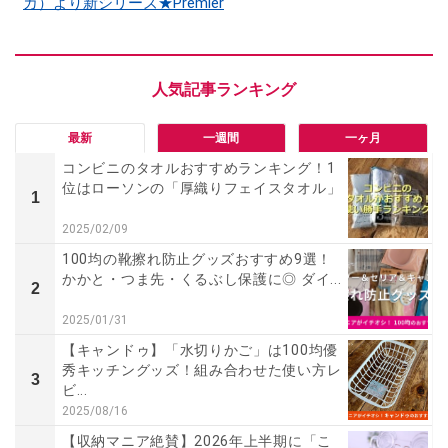
カ）より新シリーズ★Premier
最新
一週間
一ヶ月
コンビニのタオルおすすめランキング！1
位はローソンの「厚織りフェイスタオル」
1
2025/02/09
100均の靴擦れ防止グッズおすすめ9選！
かかと・つま先・くるぶし保護に◎ ダイ...
2
2025/01/31
【キャンドゥ】「水切りかご」は100均優
秀キッチングッズ！組み合わせた使い方レ
3
ビ...
2025/08/16
【収納マニア絶賛】2026年上半期に「こ