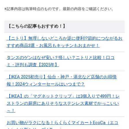
※記事内容は執筆時点のものです。最新の内容をご確認ください。
【こちらの記事もおすすめ！】
【ニトリ】無理しないどころか逆に便利⁉節約につながるお
すすめ商品3選・お風呂もキッチンもおまかせ！
タンスのゲンはなぜ安い？怪しい？ニトリと比較！口コ
ミ・評判も調査【2025年】
【IKEA 2025初売り】仙台・神戸・港北など店舗のお得情
報！2024ウィンターセールはいつまで？
【IKEA】の「マグネットクリップ」は3個入りで499円！レ
ストランの厨房にありそうなステンレス素材でかっこいい
～！
お買い物がラクになる！らくらくマイカートEcoCa（エコ