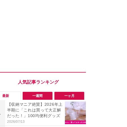
最新
一週間
一ヶ月
【収納マニア絶賛】2026年上
【評価4以上】M
半期に「これは買って大正解
JOR V」
1
1
だった！」100均便利グッズ
力のサウン
リーがイチ
2026/07/13
2026/08/03