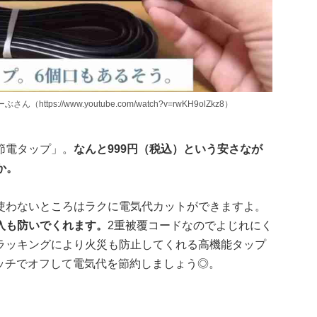
ps://www.youtube.com/watch?v=rwKH9olZkz8）
節電タップ」。
なんと999円（税込）という安さなが
か。
使わないところはラクに電気代カットができますよ。
入も防いでくれます。
2重被覆コードなのでよじれにく
ラッキングにより火災も防止してくれる高機能タップ
タッチでオフして電気代を節約しましょう◎。