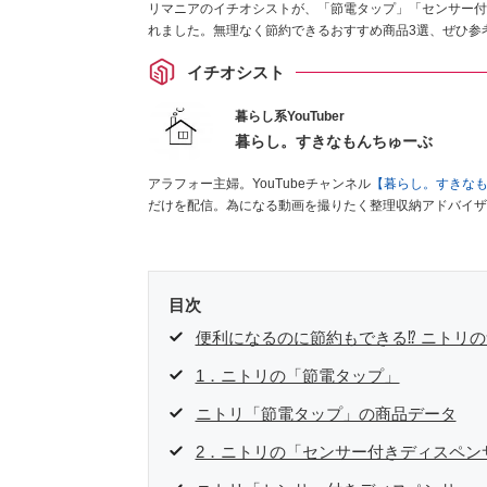
リマニアのイチオシストが、「節電タップ」「センサー付
れました。無理なく節約できるおすすめ商品3選、ぜひ参
イチオシスト
暮らし系YouTuber
暮らし。すきなもんちゅーぶ
アラフォー主婦。YouTubeチャンネル
【暮らし。すきな
だけを配信。為になる動画を撮りたく整理収納アドバイザ
目次
便利になるのに節約もできる⁉ ニトリ
1．ニトリの「節電タップ」
ニトリ「節電タップ」の商品データ
2．ニトリの「センサー付きディスペン