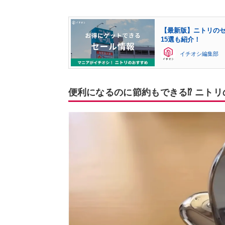
【最新版】ニトリの
15選も紹介！
イチオシ編集部
便利になるのに節約もできる⁉ ニト