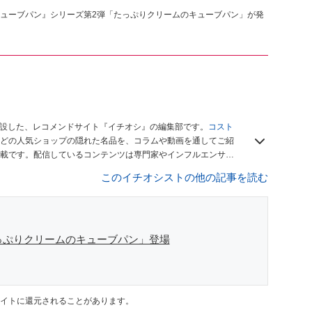
ューブパン』シリーズ第2弾「たっぷりクリームのキューブパン」が発
開設した、レコメンドサイト『イチオシ』の編集部です。
コスト
どの人気ショップの隠れた名品を、コラムや動画を通してご紹
載です。配信しているコンテンツは専門家やインフルエンサー
をお届けしているので、ぜひ
Googleニュースでフォロー
してく
このイチオシストの他の記事を読む
っぷりクリームのキューブパン」登場
イトに還元されることがあります。