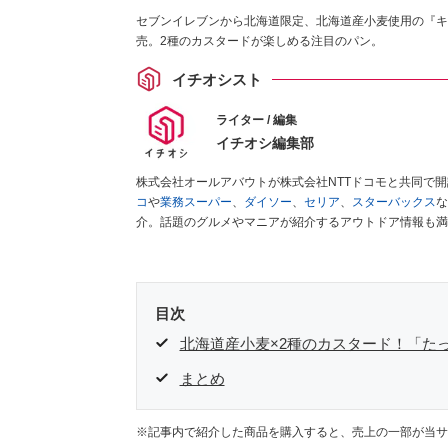
セブンイレブンから北海道限定、北海道産小麦使用の『キ
売。2種のカスタードが楽しめる注目のパン。
イチオシスト
ライター / 編集
イチオシ編集部
株式会社オールアバウトが株式会社NTTドコモと共同で
コ
や
業務スーパー
、
ダイソー
、
セリア
、
スターバックス
な
介。話題のグルメやマニアが紹介するアウトドア情報も満
が実際に使用してレビューしています。毎日トレンド情報
ださい！
目次
北海道産小麦×2種のカスタード！「た
まとめ
※記事内で紹介した商品を購入すると、売上の一部が当サ