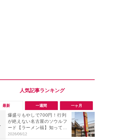
最新
一週間
一ヶ月
爆盛りもやしで700円！行列
「旅行気分
が絶えない名古屋のソウルフ
食べ比べし
1
1
ード【ラーメン福】知って
3つのご当地
る？
新発売
2026/06/12
2026/08/02