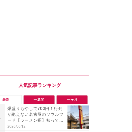
最新
一週間
一ヶ月
爆盛りもやしで700円！行列
「旅行気分
が絶えない名古屋のソウルフ
食べ比べし
1
1
ード【ラーメン福】知って
3つのご当地
る？
新発売
2026/06/12
2026/08/02