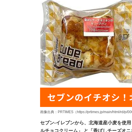
画像出典：PRTIMES（https://prtimes.jp/main/html/rd/p/0
セブン-イレブンから、北海道産小麦を使用
ルチョコクリーム」 と「香ばしチーズオニ