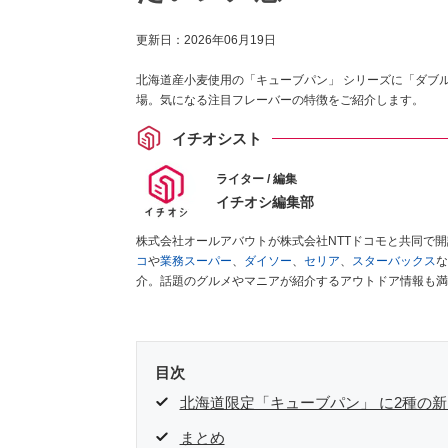
更新日：
2026年06月19日
北海道産小麦使用の「キューブパン」 シリーズに「ダブ
場。気になる注目フレーバーの特徴をご紹介します。
イチオシスト
ライター / 編集
イチオシ編集部
株式会社オールアバウトが株式会社NTTドコモと共同で
コ
や
業務スーパー
、
ダイソー
、
セリア
、
スターバックス
な
介。話題のグルメやマニアが紹介するアウトドア情報も満
が実際に使用してレビューしています。毎日トレンド情報
ださい！
目次
北海道限定「キューブパン」 に2種の
まとめ