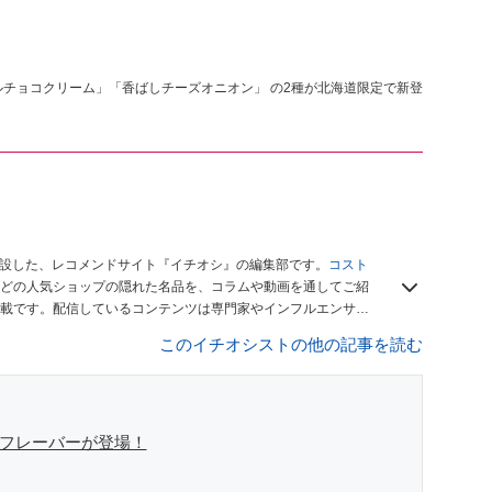
ルチョコクリーム」「香ばしチーズオニオン」 の2種が北海道限定で新登
開設した、レコメンドサイト『イチオシ』の編集部です。
コスト
どの人気ショップの隠れた名品を、コラムや動画を通してご紹
載です。配信しているコンテンツは専門家やインフルエンサー
をお届けしているので、ぜひ
Googleニュースでフォロー
してく
このイチオシストの他の記事を読む
新フレーバーが登場！