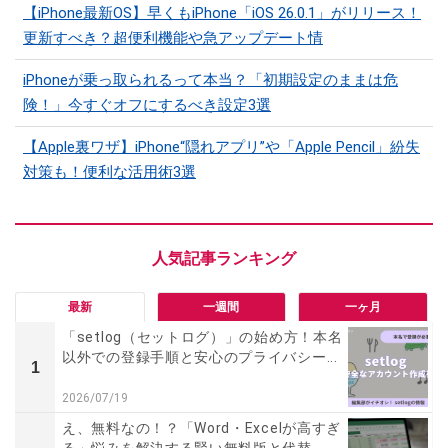
【iPhone最新OS】早くもiPhone「iOS 26.0.1」がリリース！
更新すべき？超便利機能や急アップデート情
iPhoneが乗っ取られるって本当？「初期設定のままは危
険！」今すぐオフにするべき設定3選
【Apple裏ワザ】iPhone“隠れアプリ”や「Apple Pencil」紛失
対策も！便利な活用術3選
最新
一週間
一ヶ月
「setlog（セットログ）」の始め方！本名
以外での登録手順と安心のプライバシー...
1
2026/07/19
え、無料なの！？「Word・Excelが高すぎ