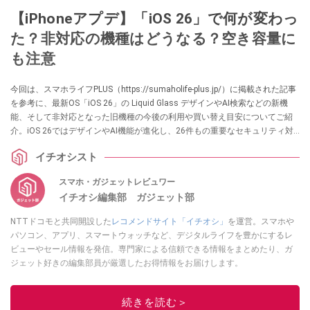
【iPhoneアプデ】「iOS 26」で何が変わっ
た？非対応の機種はどうなる？空き容量に
も注意
今回は、スマホライフPLUS（https://sumaholife-plus.jp/）に掲載された記事
を参考に、最新OS「iOS 26」の Liquid Glass デザインやAI検索などの新機
能、そして非対応となった旧機種の今後の利用や買い替え目安についてご紹
介。iOS 26ではデザインやAI機能が進化し、26件もの重要なセキュリティ対
策も含まれています。大容量アップデートの詳細についても解説します。各
イチオシスト
項目の詳細はぜひ、スマホライフPLUSでご確認ください。
スマホ・ガジェットレビュワー
イチオシ編集部 ガジェット部
NTTドコモと共同開設した
レコメンドサイト「イチオシ」
を運営。スマホや
パソコン、アプリ、スマートウォッチなど、デジタルライフを豊かにするレ
ビューやセール情報を発信。専門家による信頼できる情報をまとめたり、ガ
ジェット好きの編集部員が厳選したお得情報をお届けします。
このイチオシストの他の記事を読む
続きを読む＞