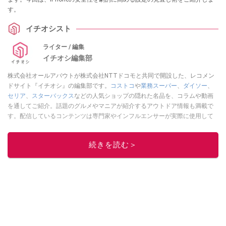
す。
イチオシスト
ライター / 編集
イチオシ編集部
株式会社オールアバウトが株式会社NTTドコモと共同で開設した、レコメン
ドサイト『イチオシ』の編集部です。
コストコ
や
業務スーパー
、
ダイソー
、
セリア
、
スターバックス
などの人気ショップの隠れた名品を、コラムや動画
を通してご紹介。話題のグルメやマニアが紹介するアウトドア情報も満載で
す。配信しているコンテンツは専門家やインフルエンサーが実際に使用して
レビューしています。毎日トレンド情報をお届けしているので、ぜひ
Google
ニュースでフォロー
してください！
続きを読む＞
このイチオシストの他の記事を読む