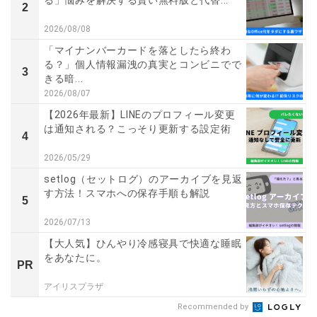
る」悩みを解決する賢い無料版と代替...
2
2026/08/08
「マイナンバーカードを落としたら終わ
る？」個人情報漏洩の真実とコンビニでで
3
きる暗...
2026/08/07
【2026年最新】LINEのプロフィール変更
は通知される？こっそり更新する設定術
4
2026/05/29
setlog（セットログ）のアーカイブを見返
す方法！スマホへの保存手順も解説
5
2026/07/13
【大人気】ひんやり冷感寝具で快適な睡眠
をあなたに。
PR
アイリスプラザ
Recommended by