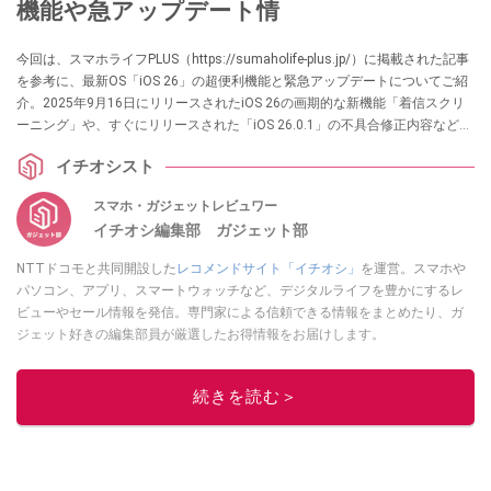
機能や急アップデート情
今回は、スマホライフPLUS（https://sumaholife-plus.jp/）に掲載された記事
を参考に、最新OS「iOS 26」の超便利機能と緊急アップデートについてご紹
介。2025年9月16日にリリースされたiOS 26の画期的な新機能「着信スクリ
ーニング」や、すぐにリリースされた「iOS 26.0.1」の不具合修正内容など、
iPhoneユーザーが知っておきたい情報を厳選しました。各項目の詳細はぜ
イチオシスト
ひ、スマホライフPLUSでご確認ください。
スマホ・ガジェットレビュワー
イチオシ編集部 ガジェット部
NTTドコモと共同開設した
レコメンドサイト「イチオシ」
を運営。スマホや
パソコン、アプリ、スマートウォッチなど、デジタルライフを豊かにするレ
ビューやセール情報を発信。専門家による信頼できる情報をまとめたり、ガ
ジェット好きの編集部員が厳選したお得情報をお届けします。
このイチオシストの他の記事を読む
続きを読む＞