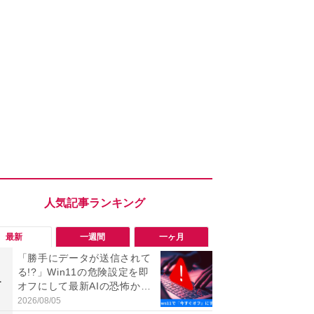
最新
一週間
一ヶ月
「勝手にデータが送信されて
「ヤバい！
る!?」Win11の危険設定を即
った…」と
1
1
オフにして最新AIの恐怖から
【7月30日G
身を守る技
更】内容を
2026/08/05
2026/07/31