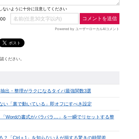
認ください。
データ抽出・整理がラクになるタイパ最強関数3選
知らない「裏で動いている」即オフにすべき設定
倒す！「Wordの書式がバラバラ…」を一瞬でリセットする整
る？「Ctrl＋1」を知らない人が損する驚きの時間差