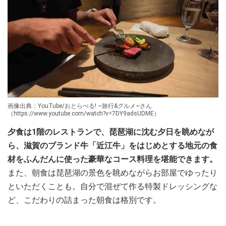
画像出典：YouTube/おとらべる! ~旅行&グルメ~さん
（https://www.youtube.com/watch?v=7DY9adsUDME）
夕食は1階のレストランで、琵琶湖に沈む夕日を眺めなが
ら、滋賀のブランド牛「近江牛」をはじめとする地元の食
材をふんだんに使った豪華なコース料理を堪能できます。
また、朝食は琵琶湖の景色を眺めながらお部屋でゆったり
といただくことも。自分で混ぜて作る特製ドレッシングな
ど、こだわりの詰まった朝食は格別です。