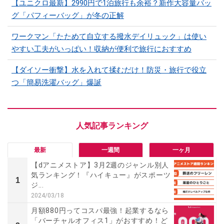
【ユニクロ最新】2990円で1泊旅行も余裕？新作大容量バッ
グ「パフィーバッグ」が冬の正解
ワークマン「たためて自立する撥水デイリュック」は使い
やすい工夫がいっぱい！収納が便利で旅行におすすめ
【ダイソー衝撃】水を入れて揉むだけ！防災・旅行で役立
つ「簡易洗濯バッグ」爆誕
最新
一週間
一ヶ月
【dアニメストア】3月2週のジャンル別人
気ランキング！『ハイキュー』がスポーツ
1
ジ...
2024/03/18
月額880円ってコスパ最強！起業するなら
「バーチャルオフィス1」がおすすめ！ど