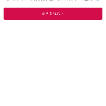
主観）で気になったものを個人的な感想で紹介しています。Twitterは
こちら
から！
このイチオシストの他の記事を読む
続きを読む＞