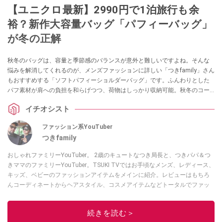
【ユニクロ最新】2990円で1泊旅行も余
裕？新作大容量バッグ「パフィーバッグ」
が冬の正解
秋冬のバッグは、容量と季節感のバランスが意外と難しいですよね。そんな
悩みを解消してくれるのが、メンズファッションに詳しい「つきfamily」さん
もおすすめする「ソフトパフィーショルダーバッグ」です。ふんわりとした
パフ素材が肩への負担を和らげつつ、荷物はしっかり収納可能。秋冬のコー
ディネートにも自然に馴染む、大容量で軽やかなバッグとして活躍してくれ
イチオシスト
るのだそう。
ファッション系YouTuber
つきfamily
おしゃれファミリーYouTuber。 2歳のキュートなつき局長と、つきパパ＆つ
きママのファミリーYouTuber。TSUKI TVではお手頃なメンズ、レディース、
キッズ、ベビーのファッションアイテムをメインに紹介。レビューはもちろ
んコーディネートからヘアスタイル、コスメアイテムなどトータルでファッ
ションを楽しめます。
このイチオシストの他の記事を読む
続きを読む＞