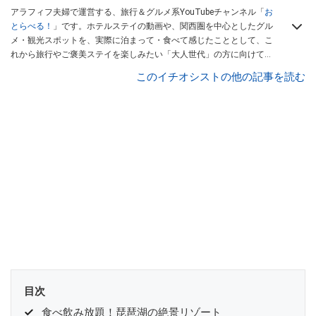
アラフィフ夫婦で運営する、旅行＆グルメ系YouTubeチャンネル「
お
とらべる！
」です。ホテルステイの動画や、関西圏を中心としたグル
メ・観光スポットを、実際に泊まって・食べて感じたこととして、こ
れから旅行やご褒美ステイを楽しみたい「大人世代」の方に向けてリ
アルな目線でご紹介。コスパや雰囲気重視で旅先を選ぶ方の、参考に
このイチオシストの他の記事を読む
なる情報を発信しています。
YouTubeはこちら
目次
食べ飲み放題！琵琶湖の絶景リゾート