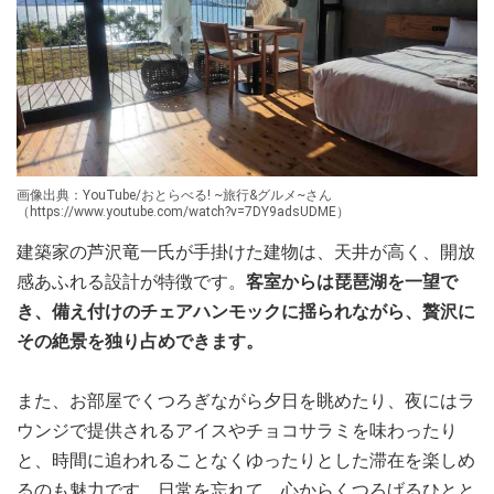
画像出典：YouTube/おとらべる! ~旅行&グルメ~さん
（https://www.youtube.com/watch?v=7DY9adsUDME）
建築家の芦沢竜一氏が手掛けた建物は、天井が高く、開放
感あふれる設計が特徴です。
客室からは琵琶湖を一望で
き、備え付けのチェアハンモックに揺られながら、贅沢に
その絶景を独り占めできます。
また、お部屋でくつろぎながら夕日を眺めたり、夜にはラ
ウンジで提供されるアイスやチョコサラミを味わったり
と、時間に追われることなくゆったりとした滞在を楽しめ
るのも魅力です。日常を忘れて、心からくつろげるひとと