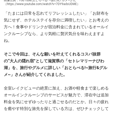
画像出典：YouTube/おとらべる! ~旅行&グルメ~さん
（https://www.youtube.com/watch?v=7DY9adsUDME）
「たまには日常を忘れてリフレッシュしたい」「お財布を
気にせず、ホテルステイを存分に満喫したい」とお考えの
方へ！食事やドリンクが宿泊料金に含まれているオールイ
ンクルーシブなら、より気軽に贅沢気分を味わえますよ
ね。
そこで今回は、そんな願いを叶えてくれるコスパ抜群
の“大人の隠れ宿”として滋賀県の「セトレマリーナびわ
湖」を、旅行やグルメに詳しい「おとらべる!~旅行&グル
メ~」さんが紹介してくれました。
全室レイクビューの絶景に加え、お酒や軽食まで楽しめる
オールインクルーシブのサービスが魅力で、滞在中は追加
料金を気にせずゆったりと過ごせるのだとか。日々の疲れ
を癒やす特別な旅先を探している方は、ぜひチェックして