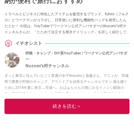
納が便利で旅行におすすめ
トラベルとビジネスに特化したアイテムを販売するブランド、fulcro（フルク
ロ）とワークマンがコラボし、日常使いに便利な機能性バッグを発売したん
だとか！ 今回は、YouTuberでワークマン公式アンバサダーのNozomi's狩チ
ャンネルさんが、「たためて自立する撥水デイリュック」を詳しく紹介して
くれました。気になる方はぜひチェックしてみてください。
イチオシスト
狩猟・キャンプ・DIY系YouTuber / ワークマン公式アンバサダ
ー
Nozomi's狩チャンネル
ずっと東京に住んでいたごく普通の女子Nozomiと斎藤さん、アニィが、茨城
県で農業や狩猟やキャンプ、アウトドアを頑張るチャンネルです☆ 畑を継ぐ
ために2018年夏に東京→茨城へ。おばぁちゃんの畑に出るイノシシ駆除の
為、狩猟免許をとりハンターを目指す事になりました。3人の孫で力を合わせ
て頑張ります！ 私達は趣味で狩猟をする”トロフィー・ハンティング”をする
気はありません。おばあちゃんの畑を守りたい！ 地元の農家さんを守りた
続きを読む＞
い！ とそう思うのです。
このイチオシストの他の記事を読む