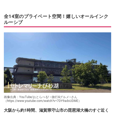
全14室のプライベート空間！嬉しいオールインク
ルーシブ
画像出典：YouTube/おとらべる! ~旅行&グルメ~さん
（https://www.youtube.com/watch?v=7DY9adsUDME）
大阪から約1時間、滋賀県守山市の琵琶湖大橋のすぐ近く