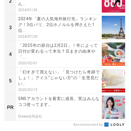
2
ん...
2024/01/26
2024年「夏の人気海外旅行先」ランキン
グ！3位パリ、2位ホノルルを押さえた1
3
位...
2024/07/20
「2025年の節分は2月2日」！年によって
日付が変わるって本当？豆まきの由来や
4
「...
2025/02/01
「幻すぎて買えない」「見つけたら奇跡で
しょ！」アイス“じゃない方”の「生雪見だ
5
い...
2025/02/12
SNSアカウントを着実に成長。実はみんな
ココ使ってます。
PR
Dreaw合同会社
Recommended by