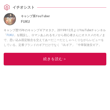
入した商品を紹介してくれました。ぜひチェックしてみてください。
イチオシスト
キャンプ系YouTuber
FUKU
キャンプ歴15年のキャンプギアオタク。2019年12月よりYouTubeチャンネル
「
FUKU
」を開設し、ロマンあふれるモノから初心者さんにオススメのモノま
で、思い込み固定観念を交えてあーだこーだとしゃべくりながらレビューを
している。定番ブランドのギアだけでなく「ULギア」「中華製激安ギア」
「100均キャンプギア」など様々なジャンルを取り上げている。
このイチオシストの他の記事を読む
続きを読む＞