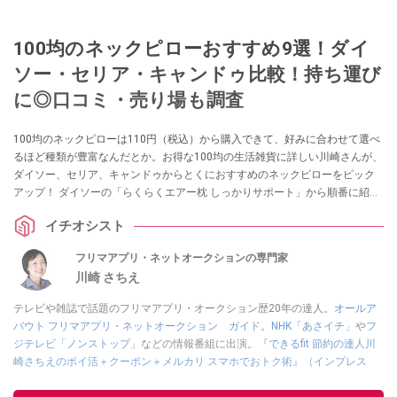
100均のネックピローおすすめ9選！ダイ
ソー・セリア・キャンドゥ比較！持ち運び
に◎口コミ・売り場も調査
100均のネックピローは110円（税込）から購入できて、好みに合わせて選べ
るほど種類が豊富なんだとか。お得な100均の生活雑貨に詳しい川崎さんが、
ダイソー、セリア、キャンドゥからとくにおすすめのネックピローをピック
アップ！ ダイソーの「らくらくエアー枕 しっかりサポート」から順番に紹介
します。購入前にチェックしたい種類やシーン別おすすめと使い方について
イチオシスト
もまとめました。
フリマアプリ・ネットオークションの専門家
川崎 さちえ
テレビや雑誌で話題のフリマアプリ・オークション歴20年の達人。
オールア
バウト フリマアプリ・ネットオークション ガイド
。
NHK「あさイチ」
や
フ
ジテレビ「ノンストップ」
などの情報番組に出演。
『できるfit 節約の達人川
崎さちえのポイ活＋クーポン＋メルカリ スマホでおトク術』（インプレス
刊）
、
『「ゆる副業」のはじめかた メルカリ スマホ1つでスキマ時間に効率