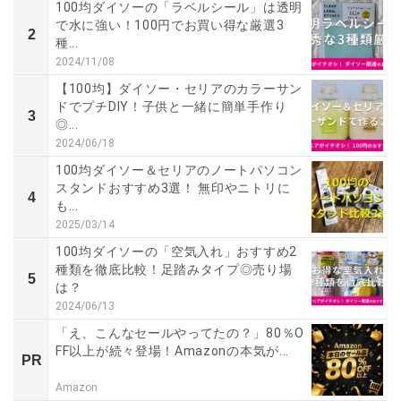
100均ダイソーの「ラベルシール」は透明
で水に強い！100円でお買い得な厳選3
2
種...
2024/11/08
【100均】ダイソー・セリアのカラーサン
ドでプチDIY！子供と一緒に簡単手作り
3
◎...
2024/06/18
100均ダイソー＆セリアのノートパソコン
スタンドおすすめ3選！ 無印やニトリに
4
も...
2025/03/14
100均ダイソーの「空気入れ」おすすめ2
種類を徹底比較！足踏みタイプ◎売り場
5
は？
2024/06/13
「え、こんなセールやってたの？」80％O
FF以上が続々登場！Amazonの本気が...
PR
Amazon