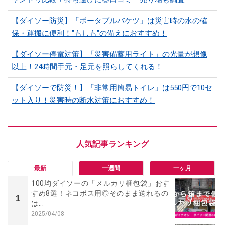
【ダイソー防災】「ポータブルバケツ」は災害時の水の確
保・運搬に便利！"もしも"の備えにおすすめ！
【ダイソー停電対策】「災害備蓄用ライト」の光量が想像
以上！24時間手元・足元を照らしてくれる！
【ダイソーで防災！】「非常用簡易トイレ」は550円で10セ
ット入り！災害時の断水対策におすすめ！
最新
一週間
一ヶ月
100均ダイソーの「メルカリ梱包袋」おす
すめ8選！ネコポス用◎そのまま送れるの
1
は...
2025/04/08