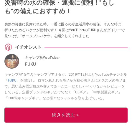
災害時の水の確保・運搬に便利！"もし
も"の備えにおすすめ！
突然の災害に見舞われた時、一番に困るのが生活用水の確保。そんな時は、
折りたためるバケツが便利です！ 今回はYouTuberのFUKUさんがダイソーで
見つけた「ポータブルバケツ」を紹介してくれました
イチオシスト
キャンプ系YouTuber
FUKU
キャンプ歴15年のキャンプギアオタク。2019年12月よりYouTubeチャンネル
「
FUKU
」を開設し、ロマンあふれるモノから初心者さんにオススメのモノま
で、思い込み固定観念を交えてあーだこーだとしゃべくりながらレビューを
している。定番ブランドのギアだけでなく「ULギア」「中華製激安ギア」
「100均キャンプギア」など様々なジャンルを取り上げている。
このイチオシストの他の記事を読む
続きを読む＞