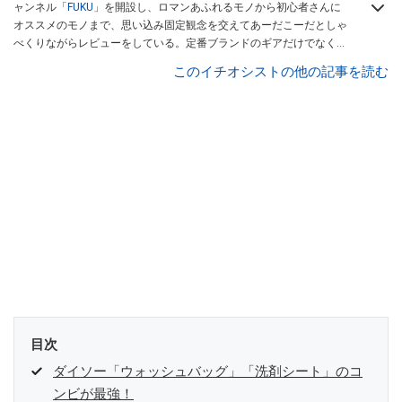
ャンネル「
FUKU
」を開設し、ロマンあふれるモノから初心者さんに
オススメのモノまで、思い込み固定観念を交えてあーだこーだとしゃ
べくりながらレビューをしている。定番ブランドのギアだけでなく
「ULギア」「中華製激安ギア」「100均キャンプギア」など様々なジ
このイチオシストの他の記事を読む
ャンルを取り上げている。
目次
ダイソー「ウォッシュバッグ」「洗剤シート」のコ
ンビが最強！