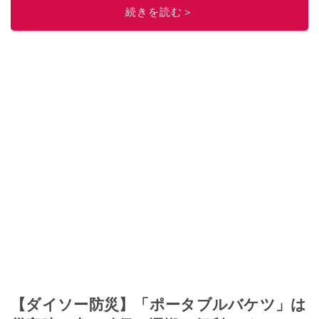
的に稼ぐ！』（翔泳社刊）
ほか著書多数。ブログは
「川崎さちえのごちゃま
続きを読む＞
ぜ日記」
。
■経歴：2003年、夫が子育てをするために、突然会社を辞める。翌月からの
給料が０円になり、家にいながら、しかも空いた時間でできるオークション
に目をつける。しかし、取引の仕方がわからずに、まずは落札者として参
加。その後、出品者側にまわり、家の中の物を出品しまくる。出品する物が
ほぼなくなってからは、仕入れを経験。ネットオークションを生活の一部に
取り入れるべく、「ネットオークションやフリマアプリは生活のインフラに
なる」という考えを持つ。また消費税増税の社会においては、ネットオーク
ションやフリマアプリが家計の救世主になりえると考え、業者とは違う視点
でユーザーとして参加中。
このイチオシストの他の記事を読む
【ダイソー防災】「ポータブルバケツ」は