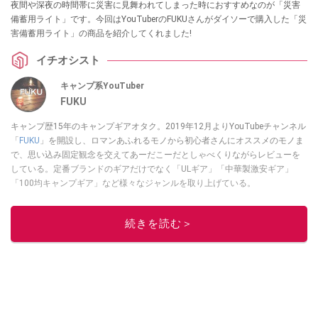
夜間や深夜の時間帯に災害に見舞われてしまった時におすすめなのが「災害
備蓄用ライト」です。今回はYouTuberのFUKUさんがダイソーで購入した「災
害備蓄用ライト」の商品を紹介してくれました!
イチオシスト
キャンプ系YouTuber
FUKU
キャンプ歴15年のキャンプギアオタク。2019年12月よりYouTubeチャンネル
「
FUKU
」を開設し、ロマンあふれるモノから初心者さんにオススメのモノま
で、思い込み固定観念を交えてあーだこーだとしゃべくりながらレビューを
している。定番ブランドのギアだけでなく「ULギア」「中華製激安ギア」
「100均キャンプギア」など様々なジャンルを取り上げている。
このイチオシストの他の記事を読む
続きを読む＞