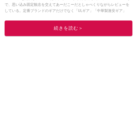
で、思い込み固定観念を交えてあーだこーだとしゃべくりながらレビューを
している。定番ブランドのギアだけでなく「ULギア」「中華製激安ギア」
「100均キャンプギア」など様々なジャンルを取り上げている。
このイチオシストの他の記事を読む
続きを読む＞