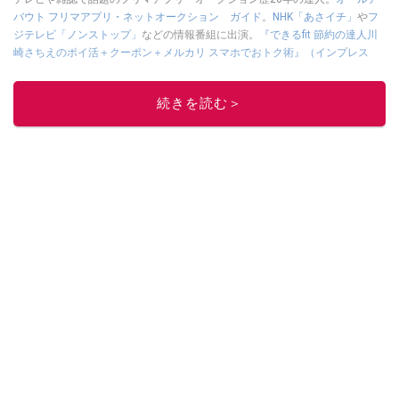
バウト フリマアプリ・ネットオークション ガイド
。
NHK「あさイチ」
や
フ
ジテレビ「ノンストップ」
などの情報番組に出演。
『できるfit 節約の達人川
崎さちえのポイ活＋クーポン＋メルカリ スマホでおトク術』（インプレス
刊）
、
『「ゆる副業」のはじめかた メルカリ スマホ1つでスキマ時間に効率
的に稼ぐ！』（翔泳社刊）
ほか著書多数。ブログは
「川崎さちえのごちゃま
続きを読む＞
ぜ日記」
。
■経歴：2003年、夫が子育てをするために、突然会社を辞める。翌月からの
給料が０円になり、家にいながら、しかも空いた時間でできるオークション
に目をつける。しかし、取引の仕方がわからずに、まずは落札者として参
加。その後、出品者側にまわり、家の中の物を出品しまくる。出品する物が
ほぼなくなってからは、仕入れを経験。ネットオークションを生活の一部に
取り入れるべく、「ネットオークションやフリマアプリは生活のインフラに
なる」という考えを持つ。また消費税増税の社会においては、ネットオーク
ションやフリマアプリが家計の救世主になりえると考え、業者とは違う視点
でユーザーとして参加中。
このイチオシストの他の記事を読む