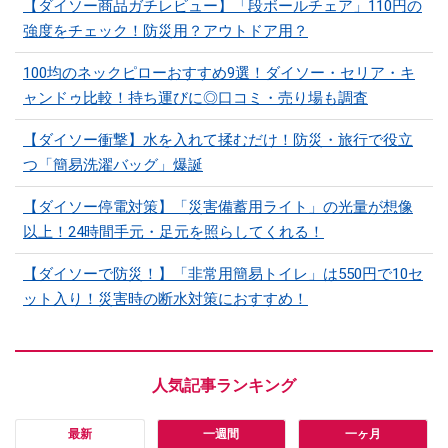
【ダイソー商品ガチレビュー】「段ボールチェア」110円の
強度をチェック！防災用？アウトドア用？
100均のネックピローおすすめ9選！ダイソー・セリア・キ
ャンドゥ比較！持ち運びに◎口コミ・売り場も調査
【ダイソー衝撃】水を入れて揉むだけ！防災・旅行で役立
つ「簡易洗濯バッグ」爆誕
【ダイソー停電対策】「災害備蓄用ライト」の光量が想像
以上！24時間手元・足元を照らしてくれる！
【ダイソーで防災！】「非常用簡易トイレ」は550円で10セ
ット入り！災害時の断水対策におすすめ！
最新
一週間
一ヶ月