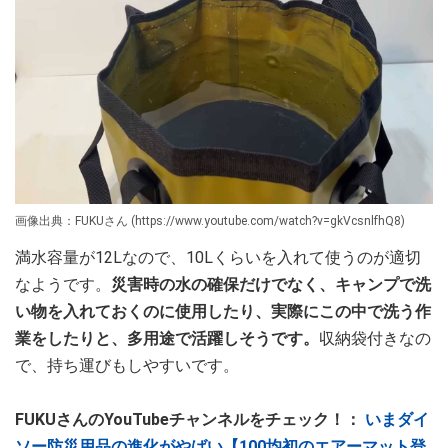
画像出典：FUKUさん (https://www.youtube.com/watch?v=gkVcsnlfhQ8)
満水容量が12Lなので、10Lくらいを入れて使うのが適切
なようです。
災害時の水の確保だけでなく、キャンプで洗
い物を入れておくのに使用したり、実際にこの中で洗う作
業をしたりと、多用途で活躍しそうです。
収納袋付きなの
で、持ち運びもしやすいです。
FUKUさんのYouTubeチャンネルをチェック！：
いまダイ
ソー防災用品の進化がやばい【100均初のエアーマット登