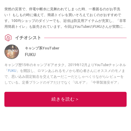
突然の災害で、停電や断水に見舞われてしまった時、一番困るのがお手洗
い！ もしもの時に備えて、簡易トイレを買いそろえておくのがおすすめで
す。100均ショップのダイソーでも、近頃は防災用アイテムが充実し、「非常
用簡易トイレ」も販売されています。今回はYouTuberのFUKUさんが実際に購
入した商品を紹介してくれました。ぜひチェックしてみてください。
イチオシスト
キャンプ系YouTuber
FUKU
キャンプ歴15年のキャンプギアオタク。2019年12月よりYouTubeチャンネル
「
FUKU
」を開設し、ロマンあふれるモノから初心者さんにオススメのモノま
で、思い込み固定観念を交えてあーだこーだとしゃべくりながらレビューを
している。定番ブランドのギアだけでなく「ULギア」「中華製激安ギア」
「100均キャンプギア」など様々なジャンルを取り上げている。
このイチオシストの他の記事を読む
続きを読む＞