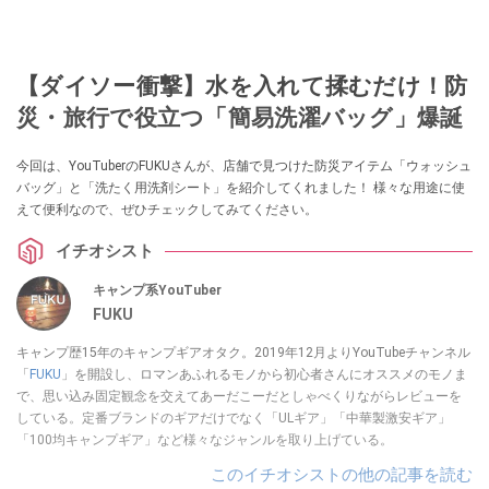
【ダイソー衝撃】水を入れて揉むだけ！防
災・旅行で役立つ「簡易洗濯バッグ」爆誕
今回は、YouTuberのFUKUさんが、店舗で見つけた防災アイテム「ウォッシュ
バッグ」と「洗たく用洗剤シート」を紹介してくれました！ 様々な用途に使
えて便利なので、ぜひチェックしてみてください。
イチオシスト
キャンプ系YouTuber
FUKU
キャンプ歴15年のキャンプギアオタク。2019年12月よりYouTubeチャンネル
「
FUKU
」を開設し、ロマンあふれるモノから初心者さんにオススメのモノま
で、思い込み固定観念を交えてあーだこーだとしゃべくりながらレビューを
している。定番ブランドのギアだけでなく「ULギア」「中華製激安ギア」
「100均キャンプギア」など様々なジャンルを取り上げている。
このイチオシストの他の記事を読む