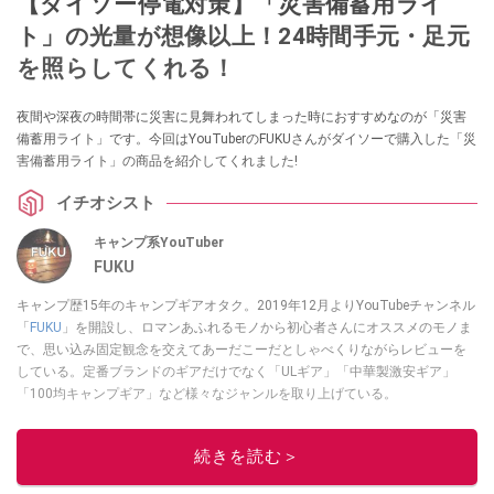
【ダイソー停電対策】「災害備蓄用ライ
ト」の光量が想像以上！24時間手元・足元
を照らしてくれる！
夜間や深夜の時間帯に災害に見舞われてしまった時におすすめなのが「災害
備蓄用ライト」です。今回はYouTuberのFUKUさんがダイソーで購入した「災
害備蓄用ライト」の商品を紹介してくれました!
イチオシスト
キャンプ系YouTuber
FUKU
キャンプ歴15年のキャンプギアオタク。2019年12月よりYouTubeチャンネル
「
FUKU
」を開設し、ロマンあふれるモノから初心者さんにオススメのモノま
で、思い込み固定観念を交えてあーだこーだとしゃべくりながらレビューを
している。定番ブランドのギアだけでなく「ULギア」「中華製激安ギア」
「100均キャンプギア」など様々なジャンルを取り上げている。
このイチオシストの他の記事を読む
続きを読む＞