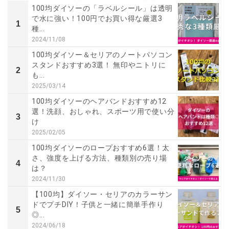
100均ダイソーの「ラベルシール」は透明
で水に強い！100円でお買い得な厳選3
1
種...
2024/11/08
100均ダイソー＆セリアのノートパソコン
スタンドおすすめ3選！ 無印やニトリに
2
も...
2025/03/14
100均ダイソーのヘアバンドおすすめ12
選！洗顔、おしゃれ、スポーツ用で使い分
3
け
2025/02/05
100均ダイソーのロープおすすめ6選！太
さ、強度を上げる方法、種類別の売り場
4
は？
2024/11/30
【100均】ダイソー・セリアのカラーサン
ドでプチDIY！子供と一緒に簡単手作り
5
◎...
2024/06/18