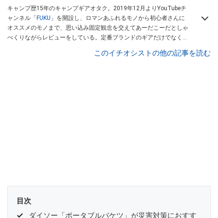
キャンプ歴15年のキャンプギアオタク。2019年12月よりYouTubeチ
ャンネル「
FUKU
」を開設し、ロマンあふれるモノから初心者さんに
オススメのモノまで、思い込み固定観念を交えてあーだこーだとしゃ
べくりながらレビューをしている。定番ブランドのギアだけでなく
「ULギア」「中華製激安ギア」「100均キャンプギア」など様々なジ
このイチオシストの他の記事を読む
ャンルを取り上げている。
目次
ダイソー「ポータブルバケツ」が災害対策におすす