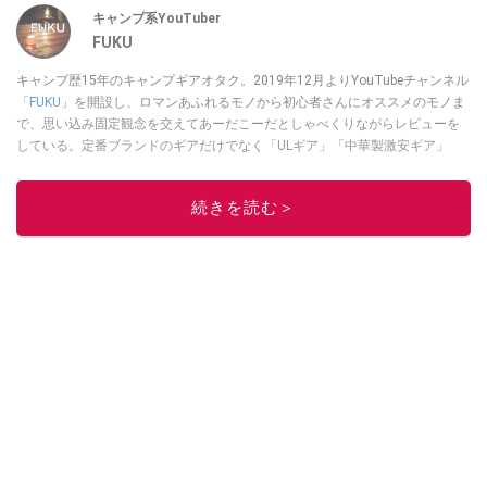
キャンプ系YouTuber
FUKU
キャンプ歴15年のキャンプギアオタク。2019年12月よりYouTubeチャンネル
「
FUKU
」を開設し、ロマンあふれるモノから初心者さんにオススメのモノま
で、思い込み固定観念を交えてあーだこーだとしゃべくりながらレビューを
している。定番ブランドのギアだけでなく「ULギア」「中華製激安ギア」
「100均キャンプギア」など様々なジャンルを取り上げている。
このイチオシストの他の記事を読む
続きを読む＞