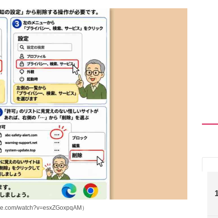
.com/watch?v=esxZGoxpqAM）