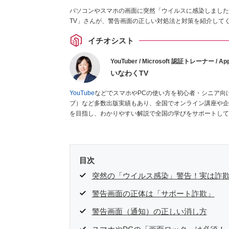
パソコンやスマホの画面に突然「ウイルスに感染しました
TV」さんが、警告画面の正しい対処法と対策を紹介して
イチオシスト
YouTuber / Microsoft 認証トレーナー / App
いなわくTV
YouTube
などでスマホやPCの使い方を初心者・シニア向
ブ）など多数出版実績もあり、全国でオンライン講座や企
を目指し、わかりやすい解説で全国の学びをサポートして
目次
突然の「ウイルス感染」警告！実は詐
警告画面の正体は「サポート詐欺」
警告画面（通知）の正しい消し方