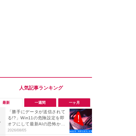
最新
一週間
一ヶ月
「勝手にデータが送信されて
「勝手にデ
る!?」Win11の危険設定を即
る!?」Win
1
1
オフにして最新AIの恐怖から
オフにして最
身を守る技
身を守る技
2026/08/05
2026/08/05