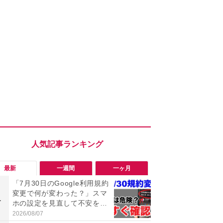
最新
一週間
一ヶ月
「7月30日のGoogle利用規約
「勝手にデ
変更で何が変わった？」スマ
る!?」Win
1
1
ホの設定を見直して不安を解
オフにして最
消！
身を守る技
2026/08/07
2026/08/05