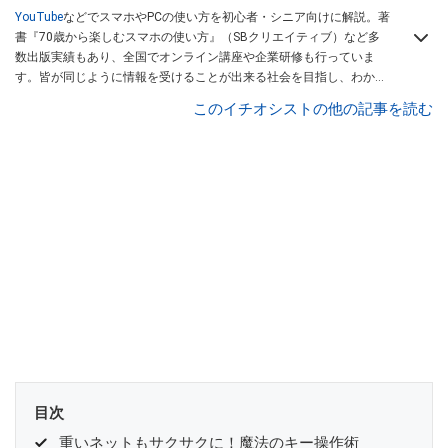
YouTube
などでスマホやPCの使い方を初心者・シニア向けに解説。著
書『70歳から楽しむスマホの使い方』（SBクリエイティブ）など多
数出版実績もあり、全国でオンライン講座や企業研修も行っていま
す。皆が同じように情報を受けることが出来る社会を目指し、わかり
やすい解説で全国の学びをサポートしています。
このイチオシストの他の記事を読む
目次
重いネットもサクサクに！魔法のキー操作術