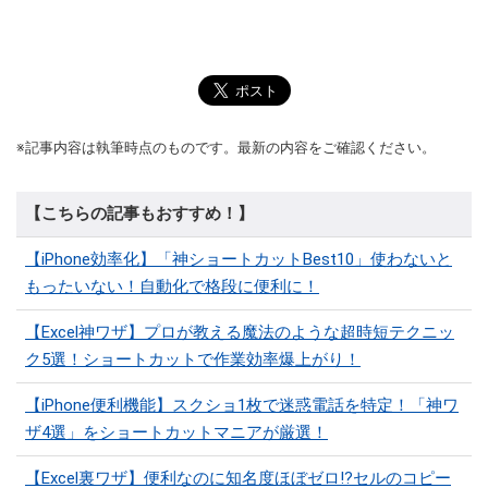
※記事内容は執筆時点のものです。最新の内容をご確認ください。
【こちらの記事もおすすめ！】
【iPhone効率化】「神ショートカットBest10」使わないと
もったいない！自動化で格段に便利に！
【Excel神ワザ】プロが教える魔法のような超時短テクニッ
ク5選！ショートカットで作業効率爆上がり！
【iPhone便利機能】スクショ1枚で迷惑電話を特定！「神ワ
ザ4選」をショートカットマニアが厳選！
【Excel裏ワザ】便利なのに知名度ほぼゼロ!?セルのコピー