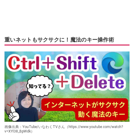
重いネットもサクサクに！魔法のキー操作術
画像出典：YouTube/いなわくTVさん（https://www.youtube.com/watch?
v=XYl38_BpWdk）