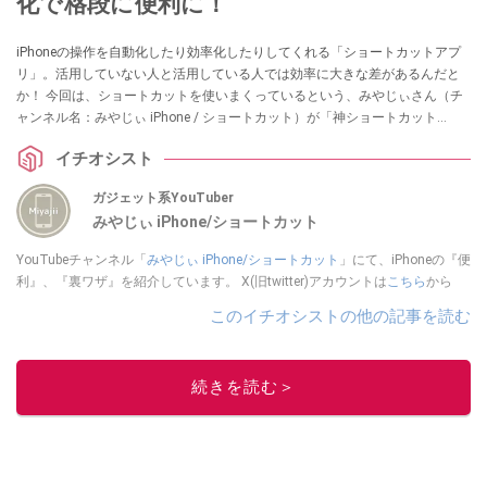
化で格段に便利に！
iPhoneの操作を自動化したり効率化したりしてくれる「ショートカットアプ
リ」。活用していない人と活用している人では効率に大きな差があるんだと
か！ 今回は、ショートカットを使いまくっているという、みやじぃさん（チ
ャンネル名：みやじぃ iPhone / ショートカット）が「神ショートカット
Best10」ランキング形式で紹介してくれました。気になる方は、ぜひ動画と
イチオシスト
合わせてチェックしてみてください。
ガジェット系YouTuber
みやじぃ iPhone/ショートカット
YouTubeチャンネル「
みやじぃ iPhone/ショートカット
」にて、iPhoneの『便
利』、『裏ワザ』を紹介しています。 X(旧twitter)アカウントは
こちら
から
このイチオシストの他の記事を読む
続きを読む＞