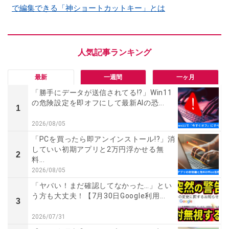
で編集できる「神ショートカットキー」とは
最新
一週間
一ヶ月
「勝手にデータが送信されてる!?」Win11
の危険設定を即オフにして最新AIの恐...
1
2026/08/05
「PCを買ったら即アンインストール!?」消
していい初期アプリと2万円浮かせる無
2
料...
2026/08/05
「ヤバい！まだ確認してなかった…」とい
う方も大丈夫！【7月30日Google利用...
3
2026/07/31