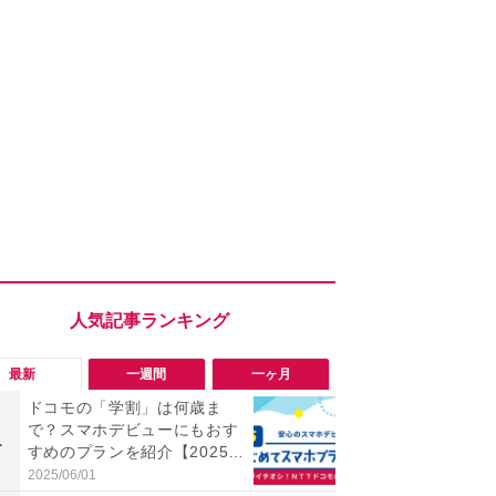
最新
一週間
一ヶ月
ドコモの「学割」は何歳ま
「勝手にデ
で？スマホデビューにもおす
る!?」Win
1
1
すめのプランを紹介【2025年
オフにして最
最新】
身を守る技
2025/06/01
2026/08/05