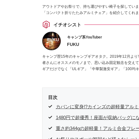
アウトドアやお祭りで、持ち運びやすい椅子を探していま
「コンパクト折りたたみアルミチェア」を紹介してくれま
イチオシスト
キャンプ系YouTuber
FUKU
キャンプ歴15年のキャンプギアオタク。2019年12月よりY
者さんにオススメのモノまで、思い込み固定観念を交えて
ギアだけでなく「ULギア」「中華製激安ギア」「100均
目次
カバンに変身!?カインズの超軽量アル
1480円で超優秀！座面が収納バッグに
重さ約344gの超軽量！アルミ合金フレ