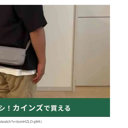
m/watch?v=bomHZLO-gM4）