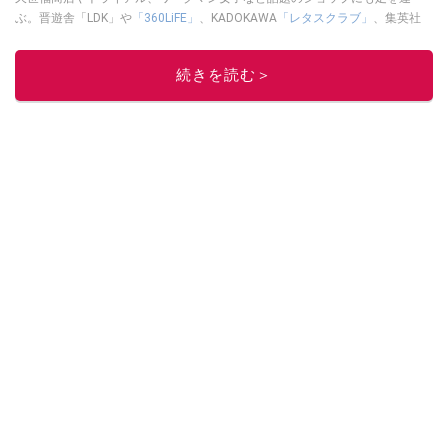
ぶ。晋遊舎「LDK」や
「360LiFE」
、KADOKAWA
「レタスクラブ」
、集英社
「週刊プレイボーイ」、宝島社「おいしい！ シャトレーゼBOOK」などでグ
ルメライター、食の専門家として出演実績あり。
続きを読む＞
このイチオシストの他の記事を読む