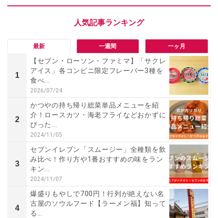
最新
一週間
一ヶ月
【セブン・ローソン・ファミマ】「サクレ
アイス」各コンビニ限定フレーバー3種を
1
食べ...
2026/07/24
かつやの持ち帰り総菜単品メニューを紹
介！ロースカツ・海老フライなどおかずに
2
ぴった...
2024/11/05
セブンイレブン「スムージー」全種類を飲
み比べ！作り方や1番おすすめの味をラン
3
キン...
2024/11/07
爆盛りもやしで700円！行列が絶えない名
古屋のソウルフード【ラーメン福】知って
4
る...