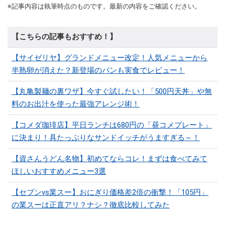
※記事内容は執筆時点のものです。最新の内容をご確認ください。
【こちらの記事もおすすめ！】
【サイゼリヤ】グランドメニュー改定！人気メニューから
半熟卵が消えた？新登場のパンも実食でレビュー！
【丸亀製麺の裏ワザ】今すぐ試したい！「500円天丼」や無
料のお出汁を使った最強アレンジ術！
【コメダ珈琲店】平日ランチは680円の「昼コメプレート」
に決まり！具たっぷりなサンドイッチがうますぎる～！
【資さんうどん名物】初めてならコレ！まずは食べてみて
ほしいおすすめメニュー3選
【セブンvs業スー】おにぎり価格差2倍の衝撃！「105円」
の業スーは正直アリ？ナシ？徹底比較してみた