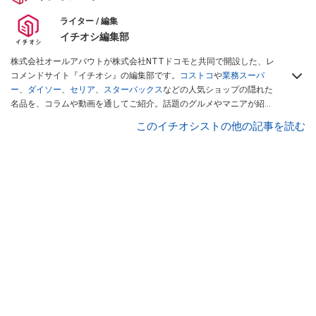
ライター / 編集
イチオシ編集部
株式会社オールアバウトが株式会社NTTドコモと共同で開設した、レ
コメンドサイト『イチオシ』の編集部です。
コストコ
や
業務スーパ
ー
、
ダイソー
、
セリア
、
スターバックス
などの人気ショップの隠れた
名品を、コラムや動画を通してご紹介。話題のグルメやマニアが紹介
するアウトドア情報も満載です。配信しているコンテンツは専門家や
このイチオシストの他の記事を読む
インフルエンサーが実際に使用してレビューしています。毎日トレン
ド情報をお届けしているので、ぜひ
Googleニュースでフォロー
してく
ださい！