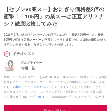
【セブンvs業スー】おにぎり価格差2倍の
衝撃！「105円」の業スーは正直アリ？ナ
シ？徹底比較してみた
2026年2月に値上げされたセブンの手巻おにぎり（税込196円〜）と、税込
105円で買える業務スーパーの同種おにぎりを徹底比較。約2倍の価格差があ
る両者の重量や具材、食感などの違いを検証します。
イチオシスト
グルメライター
相場一花
飲食チェーン店のメニューを年間100食以上食べ比べる、飲食チェーン店お持
ち帰りマニア。グルメライター。コンビニグルメや地域スーパーグルメも楽
しむ。
Yahoo！ニュースエキスパートクリエイター
としても活動中。また、
久世福商店やトライアル、ワークマン女子など話題のショップにも足を運
ぶ。晋遊舎「LDK」や
「360LiFE」
、KADOKAWA
「レタスクラブ」
、集英社
「週刊プレイボーイ」、宝島社「おいしい！ シャトレーゼBOOK」などでグ
ルメライター、食の専門家として出演実績あり。
続きを読む＞