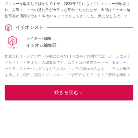
メニューを改定したばかりですが、2025年4月にもさらにメニューが改定さ
れ、人気メニューの見た目がガラッと変わったんだとか。今回はイチオシ編
集部員が店頭で取材！ 味わいをチェックしてきました。気になる方はチェッ
クしてみてください。
イチオシスト
ライター / 編集
イチオシ編集部
株式会社オールアバウトが株式会社NTTドコモと共同で開設した、レコメン
ドサイト『イチオシ』の編集部です。
コストコ
や
業務スーパー
、
ダイソー
、
セリア
、
スターバックス
などの人気ショップの隠れた名品を、コラムや動画
を通してご紹介。話題のグルメやマニアが紹介するアウトドア情報も満載で
す。配信しているコンテンツは専門家やインフルエンサーが実際に使用して
レビューしています。毎日トレンド情報をお届けしているので、ぜひ
Google
続きを読む＞
ニュースでフォロー
してください！
このイチオシストの他の記事を読む