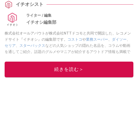
イチオシスト
でのお食事の際はぜひ参考にしてみてください。
ライター / 編集
イチオシ編集部
株式会社オールアバウトが株式会社NTTドコモと共同で開設した、レコメン
ドサイト『イチオシ』の編集部です。
コストコ
や
業務スーパー
、
ダイソー
、
セリア
、
スターバックス
などの人気ショップの隠れた名品を、コラムや動画
を通してご紹介。話題のグルメやマニアが紹介するアウトドア情報も満載で
す。配信しているコンテンツは専門家やインフルエンサーが実際に使用して
レビューしています。毎日トレンド情報をお届けしているので、ぜひ
Google
続きを読む＞
ニュースでフォロー
してください！
このイチオシストの他の記事を読む