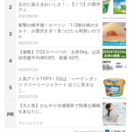
るかに超えるおいしさ！」【ソフ】の新作
2
アイ...
2025/06/09
衝撃の桃半個！ローソン「1/2個分桃のタ
ルト」が贅沢すぎ！見つけたら即買いのワ
3
ケ
2025/07/24
【速報】7/22スーパーの「お米5kg」は店
頭売価平均4053円、前週-62円、...
4
2025/07/24
人気アイスTOP3！2位は「ハーゲンダッ
ツ クリーミージェラート ほうじ茶きな
5
こ...
2025/07/26
【大人気】ひんやり冷感寝具で快適な睡眠
をあなたに。
PR
アイリスプラザ
Recommended by