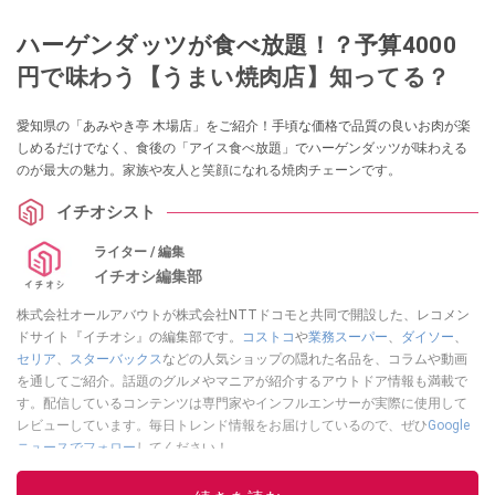
ハーゲンダッツが食べ放題！？予算4000
円で味わう【うまい焼肉店】知ってる？
愛知県の「あみやき亭 木場店」をご紹介！手頃な価格で品質の良いお肉が楽
しめるだけでなく、食後の「アイス食べ放題」でハーゲンダッツが味わえる
のが最大の魅力。家族や友人と笑顔になれる焼肉チェーンです。
イチオシスト
ライター / 編集
イチオシ編集部
株式会社オールアバウトが株式会社NTTドコモと共同で開設した、レコメン
ドサイト『イチオシ』の編集部です。
コストコ
や
業務スーパー
、
ダイソー
、
セリア
、
スターバックス
などの人気ショップの隠れた名品を、コラムや動画
を通してご紹介。話題のグルメやマニアが紹介するアウトドア情報も満載で
す。配信しているコンテンツは専門家やインフルエンサーが実際に使用して
レビューしています。毎日トレンド情報をお届けしているので、ぜひ
Google
ニュースでフォロー
してください！
このイチオシストの他の記事を読む