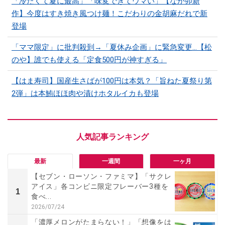
「冷たくて夏に最高」「味変できてウマい」【なか卯新
作】今度はすき焼き風つけ麺！こだわりの金胡麻だれで新
登場
「ママ限定」に批判殺到→「夏休み企画」に緊急変更…【松
のや】誰でも使える「定食500円が神すぎる」
【はま寿司】国産生さばが100円は本気？「旨ねた夏祭り第
2弾」は本鮪ほほ肉や漬けホタルイカも登場
最新
一週間
一ヶ月
【セブン・ローソン・ファミマ】「サクレ
アイス」各コンビニ限定フレーバー3種を
1
食べ...
2026/07/24
「濃厚メロンがたまらない！」「想像をは