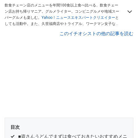
飲食チェーン店のメニューを年間100食以上食べ比べる、飲食チェー
ン店お持ち帰りマニア。グルメライター。コンビニグルメや地域スー
パーグルメも楽しむ。
Yahoo！ニュースエキスパートクリエイター
と
しても活動中。また、久世福商店やトライアル、ワークマン女子など
話題のショップにも足を運ぶ。晋遊舎「LDK」や
「360LiFE」
、
このイチオシストの他の記事を読む
KADOKAWA
「レタスクラブ」
、集英社「週刊プレイボーイ」、宝島
社「おいしい！ シャトレーゼBOOK」などでグルメライター、食の専
門家として出演実績あり。
目次
■資さんうどんでまずは食べておきたいおすすめメニ