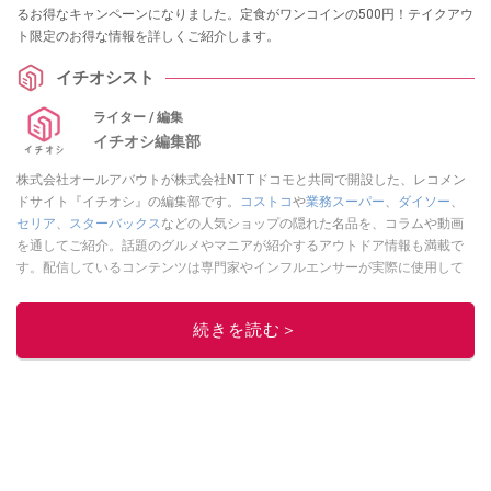
るお得なキャンペーンになりました。定食がワンコインの500円！テイクアウ
ト限定のお得な情報を詳しくご紹介します。
イチオシスト
ライター / 編集
イチオシ編集部
株式会社オールアバウトが株式会社NTTドコモと共同で開設した、レコメン
ドサイト『イチオシ』の編集部です。
コストコ
や
業務スーパー
、
ダイソー
、
セリア
、
スターバックス
などの人気ショップの隠れた名品を、コラムや動画
を通してご紹介。話題のグルメやマニアが紹介するアウトドア情報も満載で
す。配信しているコンテンツは専門家やインフルエンサーが実際に使用して
レビューしています。毎日トレンド情報をお届けしているので、ぜひ
Google
ニュースでフォロー
してください！
続きを読む＞
このイチオシストの他の記事を読む