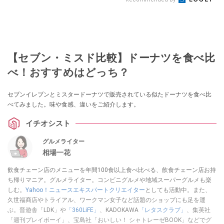
【セブン・ミスド比較】ドーナツを食べ比
べ！おすすめはどっち？
セブンイレブンとミスタードーナツで販売されている似たドーナツを食べ比
べてみました。味や食感、違いをご紹介します。
イチオシスト
グルメライター
相場一花
飲食チェーン店のメニューを年間100食以上食べ比べる、飲食チェーン店お持
ち帰りマニア。グルメライター。コンビニグルメや地域スーパーグルメも楽
しむ。
Yahoo！ニュースエキスパートクリエイター
としても活動中。また、
久世福商店やトライアル、ワークマン女子など話題のショップにも足を運
ぶ。晋遊舎「LDK」や
「360LiFE」
、KADOKAWA
「レタスクラブ」
、集英社
「週刊プレイボーイ」、宝島社「おいしい！ シャトレーゼBOOK」などでグ