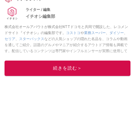
ライター / 編集
イチオシ編集部
株式会社オールアバウトが株式会社NTTドコモと共同で開設した、レコメン
ドサイト『イチオシ』の編集部です。
コストコ
や
業務スーパー
、
ダイソー
、
セリア
、
スターバックス
などの人気ショップの隠れた名品を、コラムや動画
を通してご紹介。話題のグルメやマニアが紹介するアウトドア情報も満載で
す。配信しているコンテンツは専門家やインフルエンサーが実際に使用して
レビューしています。毎日トレンド情報をお届けしているので、ぜひ
Google
ニュースでフォロー
してください！
続きを読む＞
このイチオシストの他の記事を読む