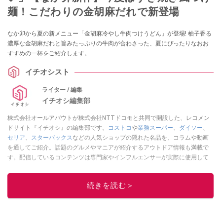
麺！こだわりの金胡麻だれで新登場
なか卯から夏の新メニュー「金胡麻冷やし牛肉つけうどん」が登場! 柚子香る
濃厚な金胡麻だれと旨みたっぷりの牛肉が合わさった、夏にぴったりなおお
すすめの一杯をご紹介します。
イチオシスト
ライター / 編集
イチオシ編集部
株式会社オールアバウトが株式会社NTTドコモと共同で開設した、レコメン
ドサイト『イチオシ』の編集部です。
コストコ
や
業務スーパー
、
ダイソー
、
セリア
、
スターバックス
などの人気ショップの隠れた名品を、コラムや動画
を通してご紹介。話題のグルメやマニアが紹介するアウトドア情報も満載で
す。配信しているコンテンツは専門家やインフルエンサーが実際に使用して
レビューしています。毎日トレンド情報をお届けしているので、ぜひ
Google
ニュースでフォロー
してください！
続きを読む＞
このイチオシストの他の記事を読む