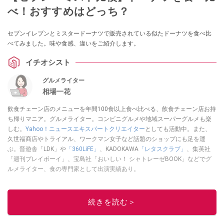
べ！おすすめはどっち？
セブンイレブンとミスタードーナツで販売されている似たドーナツを食べ比
べてみました。味や食感、違いをご紹介します。
イチオシスト
グルメライター
相場一花
飲食チェーン店のメニューを年間100食以上食べ比べる、飲食チェーン店お持
ち帰りマニア。グルメライター。コンビニグルメや地域スーパーグルメも楽
しむ。
Yahoo！ニュースエキスパートクリエイター
としても活動中。また、
久世福商店やトライアル、ワークマン女子など話題のショップにも足を運
ぶ。晋遊舎「LDK」や
「360LiFE」
、KADOKAWA
「レタスクラブ」
、集英社
「週刊プレイボーイ」、宝島社「おいしい！ シャトレーゼBOOK」などでグ
ルメライター、食の専門家として出演実績あり。
このイチオシストの他の記事を読む
続きを読む＞