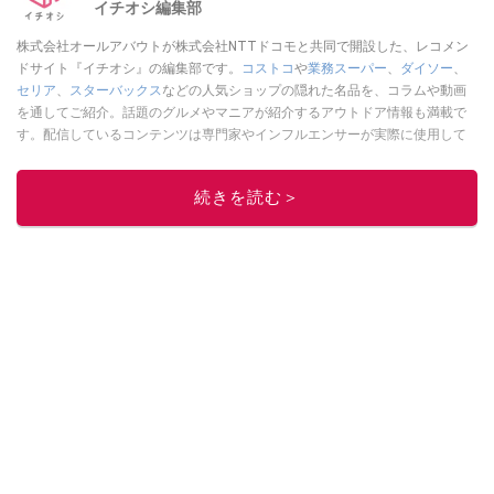
イチオシ編集部
株式会社オールアバウトが株式会社NTTドコモと共同で開設した、レコメン
ドサイト『イチオシ』の編集部です。
コストコ
や
業務スーパー
、
ダイソー
、
セリア
、
スターバックス
などの人気ショップの隠れた名品を、コラムや動画
を通してご紹介。話題のグルメやマニアが紹介するアウトドア情報も満載で
す。配信しているコンテンツは専門家やインフルエンサーが実際に使用して
レビューしています。毎日トレンド情報をお届けしているので、ぜひ
Google
ニュースでフォロー
してください！
続きを読む＞
このイチオシストの他の記事を読む