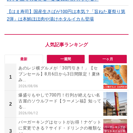
【はま寿司】国産生さばが100円は本気？「旨ねた夏祭り第
2弾」は本鮪ほほ肉や漬けホタルイカも登場
最新
一週間
一ヶ月
あのレジ横グルメが「30円引き！」【セ
ブンセール】8月6日から3日間限定！夏休
1
み...
2026/08/06
爆盛りもやしで700円！行列が絶えない名
古屋のソウルフード【ラーメン福】知って
2
る...
2026/06/12
バーガーキングはセットがお得！ナゲット
に変更できる？サイド・ドリンクの種類な
3