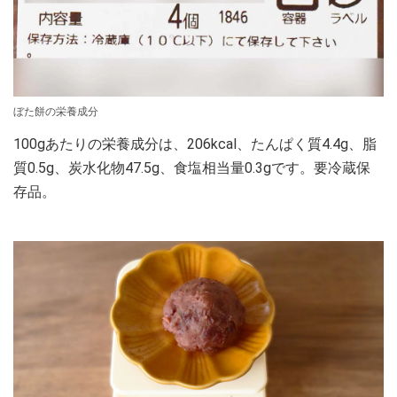
ぼた餅の栄養成分
100gあたりの栄養成分は、206kcal、たんぱく質4.4g、脂
質0.5g、炭水化物47.5g、食塩相当量0.3gです。要冷蔵保
存品。