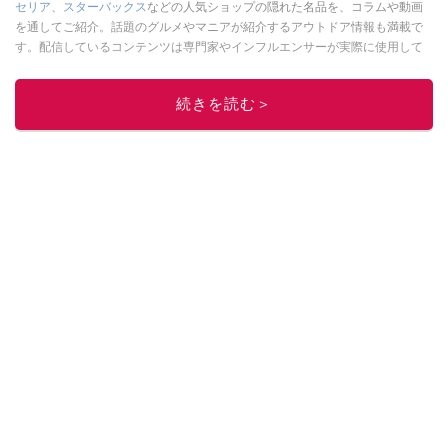
セリア
、
スターバックス
などの人気ショップの隠れた名品を、コラムや動画
を通してご紹介。話題のグルメやマニアが紹介するアウトドア情報も満載で
す。配信しているコンテンツは専門家やインフルエンサーが実際に使用して
レビューしています。毎日トレンド情報をお届けしているので、ぜひ
Google
ニュースでフォロー
してください！
続きを読む＞
このイチオシストの他の記事を読む