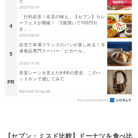
ど
2025/03/19
「行列必至！名店の味も」【セブン】カレ
ーフェスが開催！「2個買いで100円引
4
き」...
2026/08/05
自宅で本場フランスのパンが楽しめる！冷
凍食品専門スーパー「ピカール」
5
2020/11/30
音楽シーンを支えた64年の歴史、このヘ
ッドホンで感じてみて
PR
Marshall Group AB
Recommended by
【セブン・ミスド比較】ドーナツを食べ比