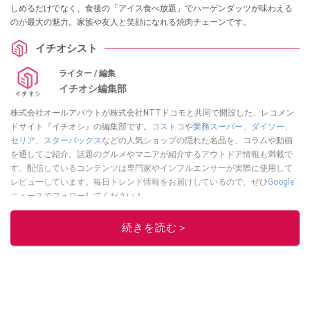
しめるだけでなく、食後の「アイス食べ放題」でハーゲンダッツが味わえる
のが最大の魅力。家族や友人と笑顔になれる焼肉チェーンです。
イチオシスト
ライター / 編集
イチオシ編集部
株式会社オールアバウトが株式会社NTTドコモと共同で開設した、レコメン
ドサイト『イチオシ』の編集部です。
コストコ
や
業務スーパー
、
ダイソー
、
セリア
、
スターバックス
などの人気ショップの隠れた名品を、コラムや動画
を通してご紹介。話題のグルメやマニアが紹介するアウトドア情報も満載で
す。配信しているコンテンツは専門家やインフルエンサーが実際に使用して
レビューしています。毎日トレンド情報をお届けしているので、ぜひ
Google
ニュースでフォロー
してください！
このイチオシストの他の記事を読む
続きを読む＞