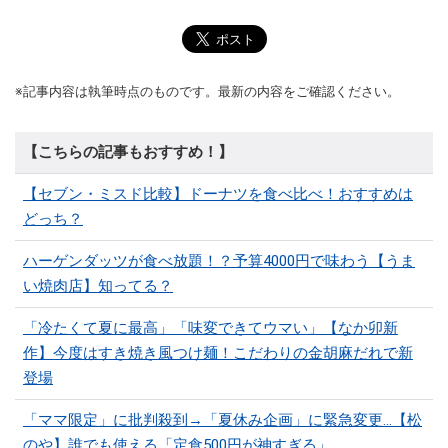
※記事内容は執筆時点のものです。最新の内容をご確認ください。
【こちらの記事もおすすめ！】
【セブン・ミスド比較】ドーナツを食べ比べ！おすすめは
どっち？
ハーゲンダッツが食べ放題！？予算4000円で味わう【うま
い焼肉店】知ってる？
「冷たくて夏に最高」「味変できてウマい」【なか卯新
作】今度はすき焼き風つけ麺！こだわりの金胡麻だれで新
登場
「ママ限定」に批判殺到→「夏休み企画」に緊急変更…【松
のや】誰でも使える「定食500円が神すぎる」