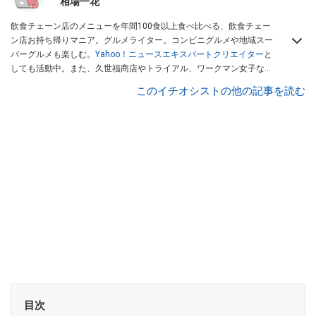
相場一花
飲食チェーン店のメニューを年間100食以上食べ比べる、飲食チェー
ン店お持ち帰りマニア。グルメライター。コンビニグルメや地域スー
パーグルメも楽しむ。
Yahoo！ニュースエキスパートクリエイター
と
しても活動中。また、久世福商店やトライアル、ワークマン女子など
話題のショップにも足を運ぶ。晋遊舎「LDK」や
「360LiFE」
、
このイチオシストの他の記事を読む
KADOKAWA
「レタスクラブ」
、集英社「週刊プレイボーイ」、宝島
社「おいしい！ シャトレーゼBOOK」などでグルメライター、食の専
門家として出演実績あり。
目次