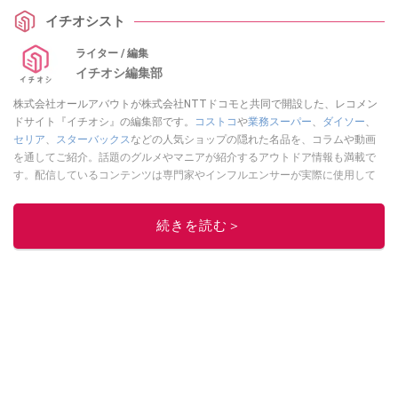
イチオシスト
ライター / 編集
イチオシ編集部
株式会社オールアバウトが株式会社NTTドコモと共同で開設した、レコメン
ドサイト『イチオシ』の編集部です。
コストコ
や
業務スーパー
、
ダイソー
、
セリア
、
スターバックス
などの人気ショップの隠れた名品を、コラムや動画
を通してご紹介。話題のグルメやマニアが紹介するアウトドア情報も満載で
す。配信しているコンテンツは専門家やインフルエンサーが実際に使用して
レビューしています。毎日トレンド情報をお届けしているので、ぜひ
Google
ニュースでフォロー
してください！
続きを読む＞
このイチオシストの他の記事を読む