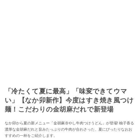
「冷たくて夏に最高」「味変できてウマ
い」【なか卯新作】今度はすき焼き風つけ
麺！こだわりの金胡麻だれで新登場
なか卯から夏の新メニュー「金胡麻冷やし牛肉つけうどん」が登場! 柚子香る
濃厚な金胡麻だれと旨みたっぷりの牛肉が合わさった、夏にぴったりなおお
すすめの一杯をご紹介します。