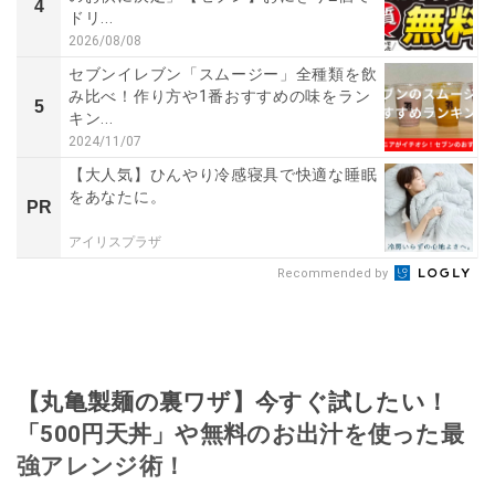
4
ドリ...
2026/08/08
セブンイレブン「スムージー」全種類を飲
み比べ！作り方や1番おすすめの味をラン
5
キン...
2024/11/07
【大人気】ひんやり冷感寝具で快適な睡眠
をあなたに。
PR
アイリスプラザ
Recommended by
【丸亀製麺の裏ワザ】今すぐ試したい！
「500円天丼」や無料のお出汁を使った最
強アレンジ術！