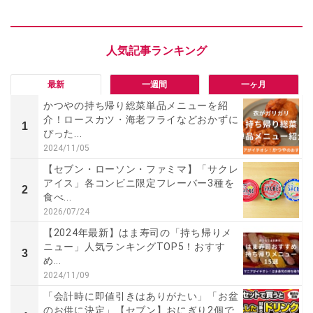
最新
一週間
一ヶ月
かつやの持ち帰り総菜単品メニューを紹
介！ロースカツ・海老フライなどおかずに
1
ぴった...
2024/11/05
【セブン・ローソン・ファミマ】「サクレ
アイス」各コンビニ限定フレーバー3種を
2
食べ...
2026/07/24
【2024年最新】はま寿司の「持ち帰りメ
ニュー」人気ランキングTOP5！おすす
3
め...
2024/11/09
「会計時に即値引きはありがたい」「お盆
のお供に決定」【セブン】おにぎり2個で