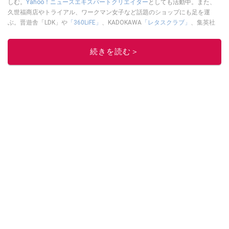
しむ。
Yahoo！ニュースエキスパートクリエイター
としても活動中。また、
久世福商店やトライアル、ワークマン女子など話題のショップにも足を運
ぶ。晋遊舎「LDK」や
「360LiFE」
、KADOKAWA
「レタスクラブ」
、集英社
「週刊プレイボーイ」、宝島社「おいしい！ シャトレーゼBOOK」などでグ
ルメライター、食の専門家として出演実績あり。
続きを読む＞
このイチオシストの他の記事を読む