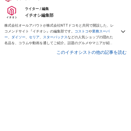
ライター / 編集
イチオシ編集部
株式会社オールアバウトが株式会社NTTドコモと共同で開設した、レ
コメンドサイト『イチオシ』の編集部です。
コストコ
や
業務スーパ
ー
、
ダイソー
、
セリア
、
スターバックス
などの人気ショップの隠れた
名品を、コラムや動画を通してご紹介。話題のグルメやマニアが紹介
するアウトドア情報も満載です。配信しているコンテンツは専門家や
このイチオシストの他の記事を読む
インフルエンサーが実際に使用してレビューしています。毎日トレン
ド情報をお届けしているので、ぜひ
Googleニュースでフォロー
してく
ださい！