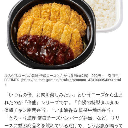
ひろがるロースの旨味 倍盛ロースとんかつ弁当(肉2倍) 990円～ 引用元：
PRTIMES（https://prtimes.jp/main/html/rd/p/000001473.000054093.html
）
「いつもの倍、お肉を楽しみたい」というニーズから生ま
れたのが『倍盛』シリーズです。「自慢の特製タルタル
倍盛チキン南蛮弁当」「ごま油香る 倍盛牛焼肉弁当」
「とろ～り濃厚 倍盛チーズハンバーグ弁当」など、リリ
ースに並ぶ商品名を眺めているだけで、もうお腹が鳴って