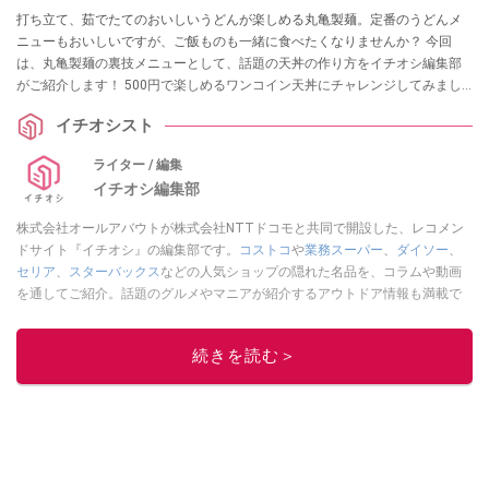
打ち立て、茹でたてのおいしいうどんが楽しめる丸亀製麺。定番のうどんメ
ニューもおいしいですが、ご飯ものも一緒に食べたくなりませんか？ 今回
は、丸亀製麺の裏技メニューとして、話題の天丼の作り方をイチオシ編集部
がご紹介します！ 500円で楽しめるワンコイン天丼にチャレンジしてみまし
たよ。また、シメに最高な出汁茶漬けアレンジも試してみたので、丸亀製麺
イチオシスト
でのお食事の際はぜひ参考にしてみてください。
ライター / 編集
イチオシ編集部
株式会社オールアバウトが株式会社NTTドコモと共同で開設した、レコメン
ドサイト『イチオシ』の編集部です。
コストコ
や
業務スーパー
、
ダイソー
、
セリア
、
スターバックス
などの人気ショップの隠れた名品を、コラムや動画
を通してご紹介。話題のグルメやマニアが紹介するアウトドア情報も満載で
す。配信しているコンテンツは専門家やインフルエンサーが実際に使用して
レビューしています。毎日トレンド情報をお届けしているので、ぜひ
Google
続きを読む＞
ニュースでフォロー
してください！
このイチオシストの他の記事を読む