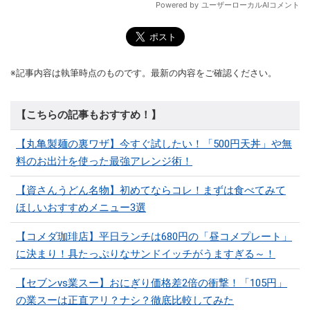
※記事内容は執筆時点のものです。最新の内容をご確認ください。
【こちらの記事もおすすめ！】
【丸亀製麺の裏ワザ】今すぐ試したい！「500円天丼」や無
料のお出汁を使った最強アレンジ術！
【資さんうどん名物】初めてならコレ！まずは食べてみて
ほしいおすすめメニュー3選
【コメダ珈琲店】平日ランチは680円の「昼コメプレート」
に決まり！具たっぷりなサンドイッチがうますぎる～！
【セブンvs業スー】おにぎり価格差2倍の衝撃！「105円」
の業スーは正直アリ？ナシ？徹底比較してみた