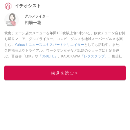
イチオシスト
グルメライター
相場一花
飲食チェーン店のメニューを年間100食以上食べ比べる、飲食チェーン店お持
ち帰りマニア。グルメライター。コンビニグルメや地域スーパーグルメも楽
しむ。
Yahoo！ニュースエキスパートクリエイター
としても活動中。また、
久世福商店やトライアル、ワークマン女子など話題のショップにも足を運
ぶ。晋遊舎「LDK」や
「360LiFE」
、KADOKAWA
「レタスクラブ」
、集英社
「週刊プレイボーイ」、宝島社「おいしい！ シャトレーゼBOOK」などでグ
ルメライター、食の専門家として出演実績あり。
続きを読む＞
このイチオシストの他の記事を読む