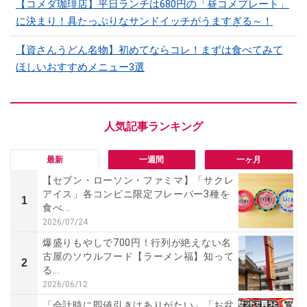
【コメダ珈琲店】平日ランチは680円の「昼コメプレート」
に決まり！具たっぷりなサンドイッチがうますぎる～！
【資さんうどん名物】初めてならコレ！まずは食べてみて
ほしいおすすめメニュー3選
最新
一週間
一ヶ月
【セブン・ローソン・ファミマ】「サクレ
アイス」各コンビニ限定フレーバー3種を
1
食べ...
2026/07/24
爆盛りもやしで700円！行列が絶えない名
古屋のソウルフード【ラーメン福】知って
2
る...
2026/06/12
「会計時に即値引きはありがたい」「お盆