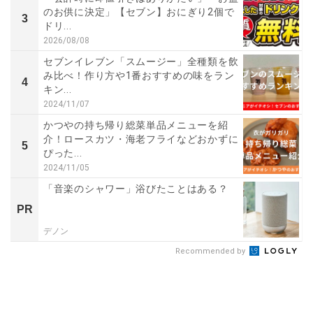
のお供に決定」【セブン】おにぎり2個で
3
ドリ...
2026/08/08
セブンイレブン「スムージー」全種類を飲
み比べ！作り方や1番おすすめの味をラン
4
キン...
2024/11/07
かつやの持ち帰り総菜単品メニューを紹
介！ロースカツ・海老フライなどおかずに
5
ぴった...
2024/11/05
「音楽のシャワー」浴びたことはある？
PR
デノン
Recommended by