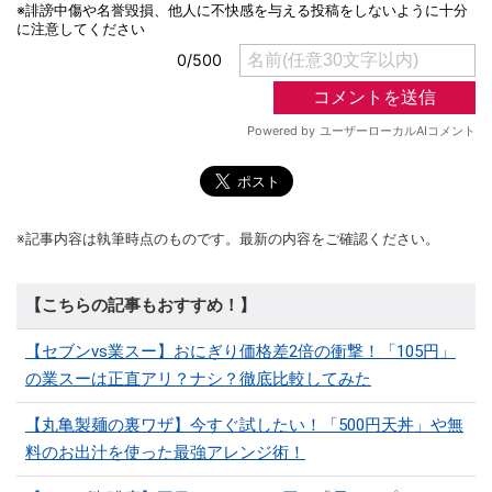
※記事内容は執筆時点のものです。最新の内容をご確認ください。
【こちらの記事もおすすめ！】
【セブンvs業スー】おにぎり価格差2倍の衝撃！「105円」
の業スーは正直アリ？ナシ？徹底比較してみた
【丸亀製麺の裏ワザ】今すぐ試したい！「500円天丼」や無
料のお出汁を使った最強アレンジ術！