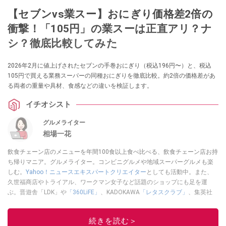
【セブンvs業スー】おにぎり価格差2倍の
衝撃！「105円」の業スーは正直アリ？ナ
シ？徹底比較してみた
2026年2月に値上げされたセブンの手巻おにぎり（税込196円〜）と、税込
105円で買える業務スーパーの同種おにぎりを徹底比較。約2倍の価格差があ
る両者の重量や具材、食感などの違いを検証します。
イチオシスト
グルメライター
相場一花
飲食チェーン店のメニューを年間100食以上食べ比べる、飲食チェーン店お持
ち帰りマニア。グルメライター。コンビニグルメや地域スーパーグルメも楽
しむ。
Yahoo！ニュースエキスパートクリエイター
としても活動中。また、
久世福商店やトライアル、ワークマン女子など話題のショップにも足を運
ぶ。晋遊舎「LDK」や
「360LiFE」
、KADOKAWA
「レタスクラブ」
、集英社
「週刊プレイボーイ」、宝島社「おいしい！ シャトレーゼBOOK」などでグ
ルメライター、食の専門家として出演実績あり。
続きを読む＞