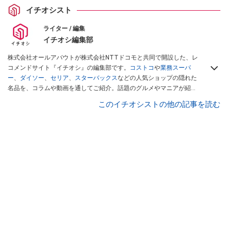
イチオシスト
ライター / 編集
イチオシ編集部
株式会社オールアバウトが株式会社NTTドコモと共同で開設した、レ
コメンドサイト『イチオシ』の編集部です。
コストコ
や
業務スーパ
ー
、
ダイソー
、
セリア
、
スターバックス
などの人気ショップの隠れた
名品を、コラムや動画を通してご紹介。話題のグルメやマニアが紹介
するアウトドア情報も満載です。配信しているコンテンツは専門家や
このイチオシストの他の記事を読む
インフルエンサーが実際に使用してレビューしています。毎日トレン
ド情報をお届けしているので、ぜひ
Googleニュースでフォロー
してく
ださい！