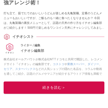
強アレンジ術！
打ち立て、茹でたてのおいしいうどんが楽しめる丸亀製麺。定番のうどんメ
ニューもおいしいですが、ご飯ものも一緒に食べたくなりませんか？ 今回
は、丸亀製麺の裏技メニューとして、話題の天丼の作り方をイチオシ編集部
がご紹介します！ 500円で楽しめるワンコイン天丼にチャレンジしてみまし
たよ。また、シメに最高な出汁茶漬けアレンジも試してみたので、丸亀製麺
イチオシスト
でのお食事の際はぜひ参考にしてみてください。
ライター / 編集
イチオシ編集部
株式会社オールアバウトが株式会社NTTドコモと共同で開設した、レコメン
ドサイト『イチオシ』の編集部です。
コストコ
や
業務スーパー
、
ダイソー
、
セリア
、
スターバックス
などの人気ショップの隠れた名品を、コラムや動画
を通してご紹介。話題のグルメやマニアが紹介するアウトドア情報も満載で
す。配信しているコンテンツは専門家やインフルエンサーが実際に使用して
レビューしています。毎日トレンド情報をお届けしているので、ぜひ
Google
続きを読む＞
ニュースでフォロー
してください！
このイチオシストの他の記事を読む