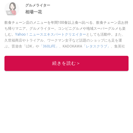
グルメライター
相場一花
飲食チェーン店のメニューを年間100食以上食べ比べる、飲食チェーン店お持
ち帰りマニア。グルメライター。コンビニグルメや地域スーパーグルメも楽
しむ。
Yahoo！ニュースエキスパートクリエイター
としても活動中。また、
久世福商店やトライアル、ワークマン女子など話題のショップにも足を運
ぶ。晋遊舎「LDK」や
「360LiFE」
、KADOKAWA
「レタスクラブ」
、集英社
「週刊プレイボーイ」、宝島社「おいしい！ シャトレーゼBOOK」などでグ
ルメライター、食の専門家として出演実績あり。
続きを読む＞
このイチオシストの他の記事を読む