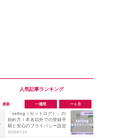
最新
一週間
一ヶ月
「setlog（セットログ）」の
「勝手にデ
始め方！本名以外での登録手
る!?」Win
1
1
順と安心のプライバシー設定
オフにして最
身を守る技
2026/07/19
2026/08/05