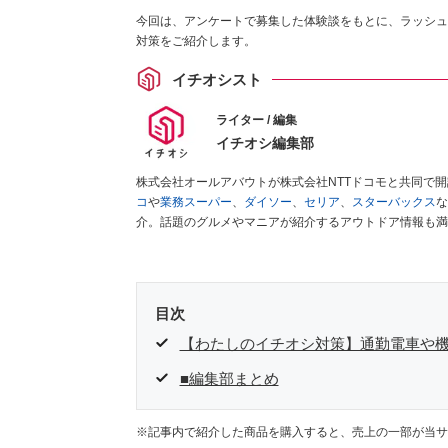
今回は、アンケートで募集した体験談をもとに、ラッシュ
対策をご紹介します。
イチオシスト
ライター / 編集
イチオシ編集部
株式会社オールアバウトが株式会社NTTドコモと共同で
コ
や
業務スーパー
、
ダイソー
、
セリア
、
スターバックス
な
介。話題のグルメやマニアが紹介するアウトドア情報も満
が実際に使用してレビューしています。毎日トレンド情報
ださい！
目次
【わたしのイチオシ対策】通勤電車や
■編集部まとめ
※記事内で紹介した商品を購入すると、売上の一部が当サ