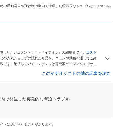
時の通勤電車や飛行機の機内で遭遇した理不尽なトラブルとイチオシの
開設した、レコメンドサイト『イチオシ』の編集部です。
コスト
どの人気ショップの隠れた名品を、コラムや動画を通してご紹
載です。配信しているコンテンツは専門家やインフルエンサー
をお届けしているので、ぜひ
Googleニュースでフォロー
してく
このイチオシストの他の記事を読む
機内で発生した突発的な脅迫トラブル
イトに還元されることがあります。