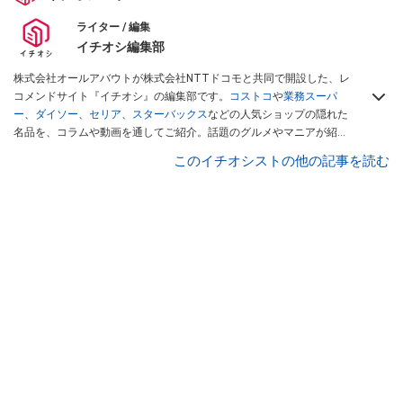
ライター / 編集
イチオシ編集部
株式会社オールアバウトが株式会社NTTドコモと共同で開設した、レ
コメンドサイト『イチオシ』の編集部です。
コストコ
や
業務スーパ
ー
、
ダイソー
、
セリア
、
スターバックス
などの人気ショップの隠れた
名品を、コラムや動画を通してご紹介。話題のグルメやマニアが紹介
するアウトドア情報も満載です。配信しているコンテンツは専門家や
このイチオシストの他の記事を読む
インフルエンサーが実際に使用してレビューしています。毎日トレン
ド情報をお届けしているので、ぜひ
Googleニュースでフォロー
してく
ださい！