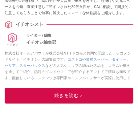
出張帰りの飛行機で、隣の男性が大音量で動画を再生し、肘掛けや足元スペ
ースを占領。直接注意して逆ギレされた20代女性が、CAに相談して間接的に
注意してもらうことで無事に解決したスマートな体験談をご紹介します。
イチオシスト
ライター / 編集
イチオシ編集部
株式会社オールアバウトが株式会社NTTドコモと共同で開設した、レコメン
ドサイト『イチオシ』の編集部です。
コストコ
や
業務スーパー
、
ダイソー
、
セリア
、
スターバックス
などの人気ショップの隠れた名品を、コラムや動画
を通してご紹介。話題のグルメやマニアが紹介するアウトドア情報も満載で
す。配信しているコンテンツは専門家やインフルエンサーが実際に使用して
レビューしています。毎日トレンド情報をお届けしているので、ぜひ
Google
ニュースでフォロー
してください！
続きを読む＞
このイチオシストの他の記事を読む