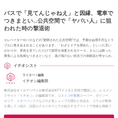
バスで「見てんじゃねえ」と因縁、電車で
つきまとい…公共空間で「ヤバい人」に狙
われた時の撃退術
エレベーターやバスなどの“密閉された公共空間”では、予期せぬ理不尽なトラ
ブルに巻き込まれることがあります。「わざとドアを閉めた」といった言い
がかりや、景色を見ていただけで謝罪を強要されるケース、さらには酔った
乗客による執拗なつきまといなど、逃げ場のない状況での体験談が寄せられ
ています。本記事では、そうした理不尽な状況において、冷静に距離を取り
イチオシスト
ながら自分を守るための考え方や対処法を紹介します。
ライター / 編集
イチオシ編集部
株式会社オールアバウトが株式会社NTTドコモと共同で開設した、レコメン
ドサイト『イチオシ』の編集部です。
コストコ
や
業務スーパー
、
ダイソー
、
セリア
、
スターバックス
などの人気ショップの隠れた名品を、コラムや動画
を通してご紹介。話題のグルメやマニアが紹介するアウトドア情報も満載で
す。配信しているコンテンツは専門家やインフルエンサーが実際に使用して
レビューしています。毎日トレンド情報をお届けしているので、ぜひ
Google