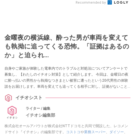
Recommended by
金曜夜の横浜線、酔った男が車両を変えて
も執拗に追ってくる恐怖。「証拠はあるの
か」と迫られ…
自身やご家族が体験した電車内でのトラブルと対処法についてアンケートで
募集し、【わたしのイチオシ対策】として紹介します。 今回は、金曜日の夜
に酔っ払いの男性から執拗なつきまとい被害に遭ったという20代男性の体験
談をお届けします。車両を変えても追ってくる相手に対し、証拠がないこと
で窮地に立たされた経験から得た、身を守るための対策について伺いまし
イチオシスト
た。
ライター / 編集
イチオシ編集部
株式会社オールアバウトが株式会社NTTドコモと共同で開設した、レコメン
ドサイト『イチオシ』の編集部です。
コストコ
や
業務スーパー
、
ダイソー
、