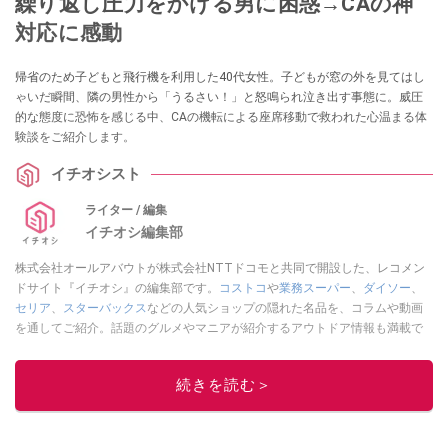
繰り返し圧力をかける男に困惑→CAの神
対応に感動
帰省のため子どもと飛行機を利用した40代女性。子どもが窓の外を見てはし
ゃいだ瞬間、隣の男性から「うるさい！」と怒鳴られ泣き出す事態に。威圧
的な態度に恐怖を感じる中、CAの機転による座席移動で救われた心温まる体
験談をご紹介します。
イチオシスト
ライター / 編集
イチオシ編集部
株式会社オールアバウトが株式会社NTTドコモと共同で開設した、レコメン
ドサイト『イチオシ』の編集部です。
コストコ
や
業務スーパー
、
ダイソー
、
セリア
、
スターバックス
などの人気ショップの隠れた名品を、コラムや動画
を通してご紹介。話題のグルメやマニアが紹介するアウトドア情報も満載で
す。配信しているコンテンツは専門家やインフルエンサーが実際に使用して
レビューしています。毎日トレンド情報をお届けしているので、ぜひ
Google
続きを読む＞
ニュースでフォロー
してください！
このイチオシストの他の記事を読む