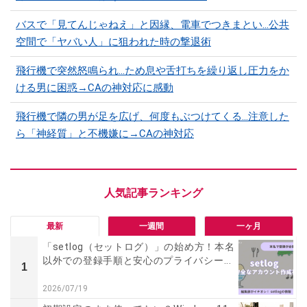
バスで「見てんじゃねえ」と因縁、電車でつきまとい…公共
空間で「ヤバい人」に狙われた時の撃退術
飛行機で突然怒鳴られ…ため息や舌打ちを繰り返し圧力をか
ける男に困惑→CAの神対応に感動
飛行機で隣の男が足を広げ、何度もぶつけてくる…注意した
ら「神経質」と不機嫌に→CAの神対応
最新
一週間
一ヶ月
「setlog（セットログ）」の始め方！本名
以外での登録手順と安心のプライバシー...
1
2026/07/19