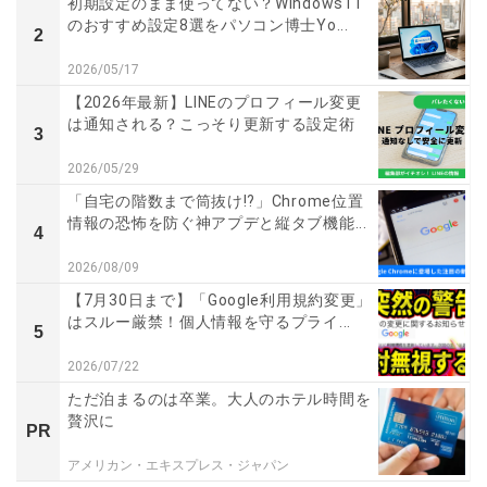
初期設定のまま使ってない？Windows11
のおすすめ設定8選をパソコン博士Yo...
2
2026/05/17
【2026年最新】LINEのプロフィール変更
は通知される？こっそり更新する設定術
3
2026/05/29
「自宅の階数まで筒抜け!?」Chrome位置
情報の恐怖を防ぐ神アプデと縦タブ機能...
4
2026/08/09
【7月30日まで】「Google利用規約変更」
はスルー厳禁！個人情報を守るプライ...
5
2026/07/22
ただ泊まるのは卒業。大人のホテル時間を
贅沢に
PR
アメリカン・エキスプレス・ジャパン