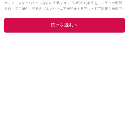
セリア
、
スターバックス
などの人気ショップの隠れた名品を、コラムや動画
を通してご紹介。話題のグルメやマニアが紹介するアウトドア情報も満載で
す。配信しているコンテンツは専門家やインフルエンサーが実際に使用して
レビューしています。毎日トレンド情報をお届けしているので、ぜひ
Google
続きを読む＞
ニュースでフォロー
してください！
このイチオシストの他の記事を読む