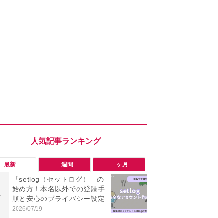
最新
一週間
一ヶ月
「setlog（セットログ）」の
「勝手にデ
始め方！本名以外での登録手
る!?」Win
1
1
順と安心のプライバシー設定
オフにして最
身を守る技
2026/07/19
2026/08/05