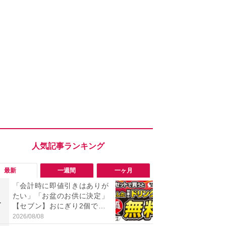
最新
一週間
一ヶ月
「会計時に即値引きはありが
「勝手にデ
たい」「お盆のお供に決定」
る!?」Win
1
1
【セブン】おにぎり2個でド
オフにして最
リンク1本が実質無料の神企
身を守る技
2026/08/08
2026/08/05