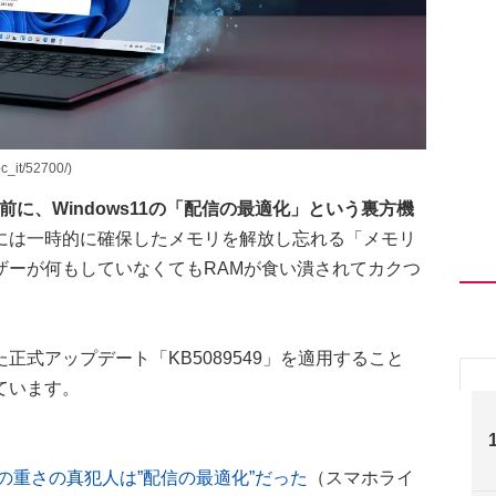
it/52700/)
に、Windows11の「配信の最適化」という裏方機
には一時的に確保したメモリを解放し忘れる「メモリ
ザーが何もしていなくてもRAMが食い潰されてカクつ
れた正式アップデート「KB5089549」を適用すること
ています。
1の重さの真犯人は”配信の最適化”だった
（スマホライ