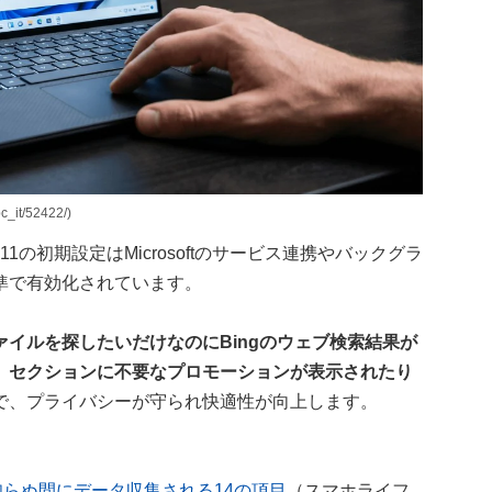
it/52422/)
ows11の初期設定はMicrosoftのサービス連携やバックグラ
準で有効化されています。
イルを探したいだけなのにBingのウェブ検索結果が
」セクションに不要なプロモーションが表示されたり
で、プライバシーが守られ快適性が向上します。
？ 知らぬ間にデータ収集される14の項目
（スマホライフ