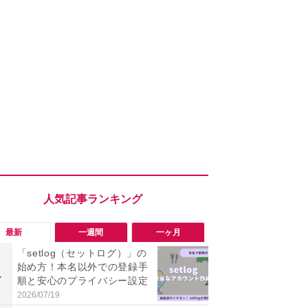
最新
一週間
一ヶ月
「setlog（セットログ）」の
「勝手にデ
始め方！本名以外での登録手
る!?」Win
1
1
順と安心のプライバシー設定
オフにして最
身を守る技
2026/07/19
2026/08/05