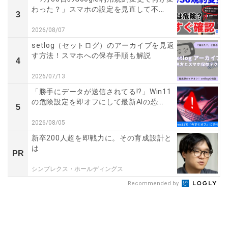
わった？」スマホの設定を見直して不...
3
2026/08/07
setlog（セットログ）のアーカイブを見返
す方法！スマホへの保存手順も解説
4
2026/07/13
「勝手にデータが送信されてる!?」Win11
の危険設定を即オフにして最新AIの恐...
5
2026/08/05
新卒200人超を即戦力に。その育成設計と
は
PR
シンプレクス・ホールディングス
Recommended by