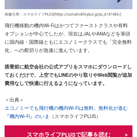
画像引用：スマホライフPLUS(https://sumaholife-plus.jp/pc_it/47486/)
飛行機移動の機内Wi-Fiはかつてファーストクラスや有料
オプションが中心でしたが、現在はJALやANAなどを筆頭
に国内線・国際線ともにエコノミークラスでも「完全無料
化」への舵切りが急速に進んでいます。
搭乗前に航空会社の公式アプリをスマホにダウンロードし
ておくだけで、上空でもLINEのやり取りやWeb閲覧が追加
費用なしで快適に行えるようになっています。
＜出典＞
エコノミーでも飛行機の機内Wi-Fiは無料。無料化が進む
『機内Wi-Fi』のいま
（スマホライフPLUS）
スマホライフPLUSで記事を読む