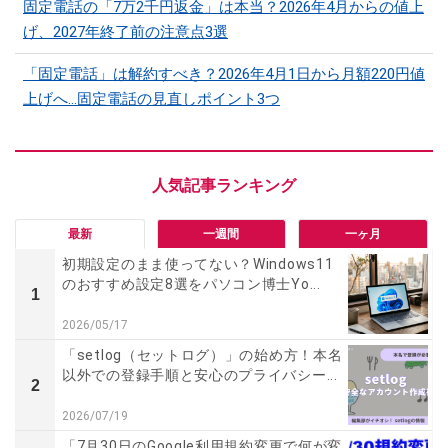
固定電話の「7万2千円返金」は本当？2026年4月からの値上
げ、2027年終了前の注意点3選
「固定電話」は解約すべき？2026年4月1日から月額220円値
上げへ…固定電話の見直しポイント3つ
最新
一週間
一ヶ月
初期設定のまま使ってない？Windows11
のおすすめ設定8選をパソコン博士Yo...
1
2026/05/17
「setlog（セットログ）」の始め方！本名
以外での登録手順と安心のプライバシー...
2
2026/07/19
「7月30日のGoogle利用規約変更で何が変