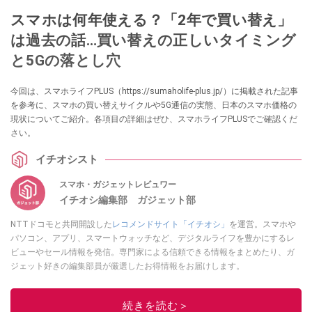
スマホは何年使える？「2年で買い替え」
は過去の話…買い替えの正しいタイミング
と5Gの落とし穴
今回は、スマホライフPLUS（https://sumaholife-plus.jp/）に掲載された記事
を参考に、スマホの買い替えサイクルや5G通信の実態、日本のスマホ価格の
現状についてご紹介。各項目の詳細はぜひ、スマホライフPLUSでご確認くだ
さい。
イチオシスト
スマホ・ガジェットレビュワー
イチオシ編集部 ガジェット部
NTTドコモと共同開設した
レコメンドサイト「イチオシ」
を運営。スマホや
パソコン、アプリ、スマートウォッチなど、デジタルライフを豊かにするレ
ビューやセール情報を発信。専門家による信頼できる情報をまとめたり、ガ
ジェット好きの編集部員が厳選したお得情報をお届けします。
このイチオシストの他の記事を読む
続きを読む＞