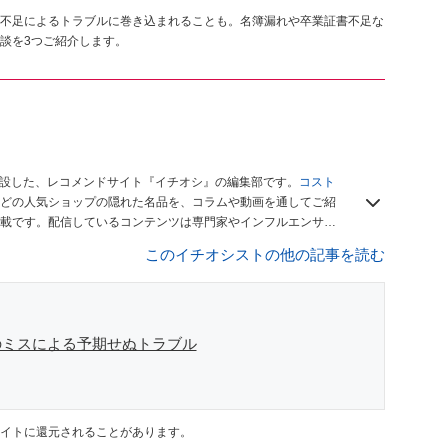
不足によるトラブルに巻き込まれることも。名簿漏れや卒業証書不足な
談を3つご紹介します。
開設した、レコメンドサイト『イチオシ』の編集部です。
コスト
どの人気ショップの隠れた名品を、コラムや動画を通してご紹
載です。配信しているコンテンツは専門家やインフルエンサー
をお届けしているので、ぜひ
Googleニュースでフォロー
してく
このイチオシストの他の記事を読む
のミスによる予期せぬトラブル
イトに還元されることがあります。