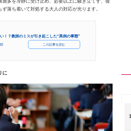
務過多を冷静に受け止め、必要以上に騒ぎ立てず、後
らず落ち着いて対処する大人の対応が光ります。
い！？教師のミスが引き起こした“異例の事態”
部
この記事を読む
リに