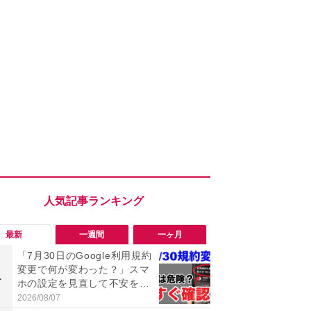
最新
一週間
一ヶ月
「7月30日のGoogle利用規約
「勝手にデ
変更で何が変わった？」スマ
る!?」Win
1
1
ホの設定を見直して不安を解
オフにして最
消！
身を守る技
2026/08/07
2026/08/05