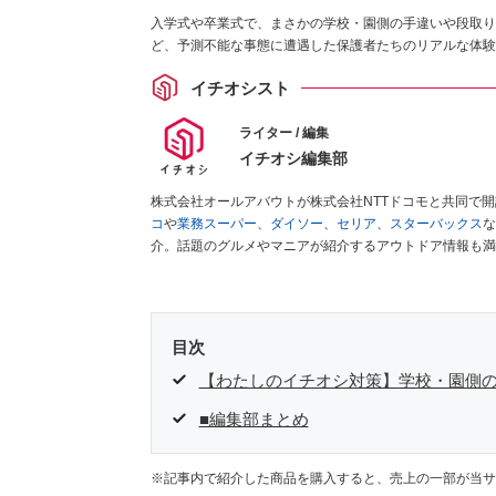
入学式や卒業式で、まさかの学校・園側の手違いや段取り
ど、予測不能な事態に遭遇した保護者たちのリアルな体験
イチオシスト
ライター / 編集
イチオシ編集部
株式会社オールアバウトが株式会社NTTドコモと共同で
コ
や
業務スーパー
、
ダイソー
、
セリア
、
スターバックス
な
介。話題のグルメやマニアが紹介するアウトドア情報も満
が実際に使用してレビューしています。毎日トレンド情報
ださい！
目次
【わたしのイチオシ対策】学校・園側
■編集部まとめ
※記事内で紹介した商品を購入すると、売上の一部が当サ