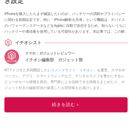
き設定
iPhoneを購入したらまず確認したいのが、バッテリーの消耗やプライバシー
に関わる初期設定です。特に「iPhone解析を共有」という機能は、デバイス
のパフォーマンスデータなどをAppleに自動で送信するため、知らないうちに
バッテリーや通信量を使用している可能性があります。本記事では、この解
析データの共有機能をオフにして、プライバシーを保護しつつバッテリーを
イチオシスト
長持ちさせるための簡単な手順を解説します。
スマホ・ガジェットレビュワー
イチオシ編集部 ガジェット部
NTTドコモと共同開設した
レコメンドサイト「イチオシ」
を運営。スマホや
パソコン、アプリ、スマートウォッチなど、デジタルライフを豊かにするレ
ビューやセール情報を発信。専門家による信頼できる情報をまとめたり、ガ
ジェット好きの編集部員が厳選したお得情報をお届けします。
このイチオシストの他の記事を読む
続きを読む＞