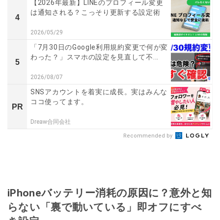
【2026年最新】LINEのプロフィール変更
は通知される？こっそり更新する設定術
4
2026/05/29
「7月30日のGoogle利用規約変更で何が変
わった？」スマホの設定を見直して不...
5
2026/08/07
SNSアカウントを着実に成長。実はみんな
ココ使ってます。
PR
Dreaw合同会社
Recommended by
iPhoneバッテリー消耗の原因に？意外と知
らない「裏で動いている」即オフにすべ