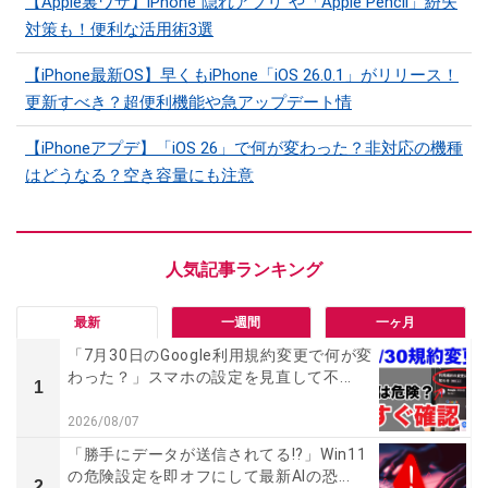
【Apple裏ワザ】iPhone“隠れアプリ”や「Apple Pencil」紛失
対策も！便利な活用術3選
【iPhone最新OS】早くもiPhone「iOS 26.0.1」がリリース！
更新すべき？超便利機能や急アップデート情
【iPhoneアプデ】「iOS 26」で何が変わった？非対応の機種
はどうなる？空き容量にも注意
最新
一週間
一ヶ月
「7月30日のGoogle利用規約変更で何が変
わった？」スマホの設定を見直して不...
1
2026/08/07
「勝手にデータが送信されてる!?」Win11
の危険設定を即オフにして最新AIの恐...
2