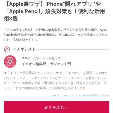
【Apple裏ワザ】iPhone“隠れアプリ”や
「Apple Pencil」紛失対策も！便利な活用
術3選
「スマホライフPLUS」を参考にApple製品の活用術と紛失対策を紹介。Apple
Pencilの紛失防止やAirPodsの新操作法、iPhoneの隠しカメラ機能をまとめま
した。詳細は同サイトへ。
イチオシスト
スマホ・ガジェットレビュワー
イチオシ編集部 ガジェット部
NTTドコモと共同開設した
レコメンドサイト「イチオシ」
を運営。スマホや
パソコン、アプリ、スマートウォッチなど、デジタルライフを豊かにするレ
ビューやセール情報を発信。専門家による信頼できる情報をまとめたり、ガ
ジェット好きの編集部員が厳選したお得情報をお届けします。
このイチオシストの他の記事を読む
続きを読む＞