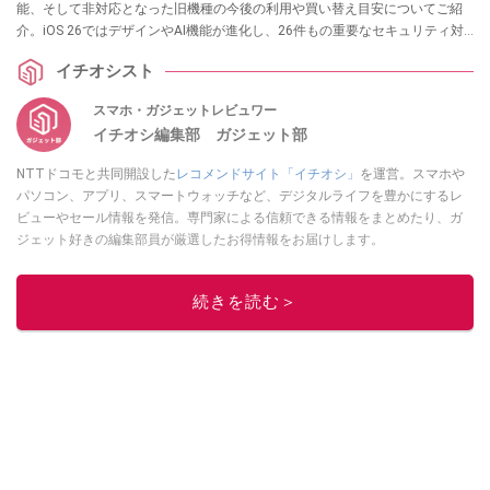
能、そして非対応となった旧機種の今後の利用や買い替え目安についてご紹
介。iOS 26ではデザインやAI機能が進化し、26件もの重要なセキュリティ対
策も含まれています。大容量アップデートの詳細についても解説します。各
イチオシスト
項目の詳細はぜひ、スマホライフPLUSでご確認ください。
スマホ・ガジェットレビュワー
イチオシ編集部 ガジェット部
NTTドコモと共同開設した
レコメンドサイト「イチオシ」
を運営。スマホや
パソコン、アプリ、スマートウォッチなど、デジタルライフを豊かにするレ
ビューやセール情報を発信。専門家による信頼できる情報をまとめたり、ガ
ジェット好きの編集部員が厳選したお得情報をお届けします。
このイチオシストの他の記事を読む
続きを読む＞