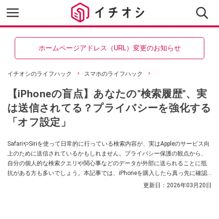
ホームページアドレス（URL）変更のお知らせ
イチオシのライフハック
スマホのライフハック
【iPhoneの盲点】あなたの"検索履歴"、実
は送信されてる？プライバシーを強化する
「オフ設定」
SafariやSiriを使って日常的に行っている検索内容が、実はAppleのサービス向
上のために送信されているかもしれません。プライバシー保護の観点から、
自分の個人的な検索クエリや関心事などのデータが外部に送られることに抵
抗がある方も多いでしょう。本記事では、iPhoneを購入したら真っ先に確認
しておきたい「Appleの検索機能の改善に協力」という設定をオフにして、検
更新日：
2026年03月20日
索時のプライバシーを守る方法を解説します。