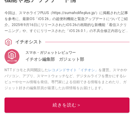
今回は、スマホライフPLUS（https://sumaholife-plus.jp/）に掲載された記事
を参考に、最新OS「iOS 26」の超便利機能と緊急アップデートについてご紹
介。2025年9月16日にリリースされたiOS 26の画期的な新機能「着信スクリ
ーニング」や、すぐにリリースされた「iOS 26.0.1」の不具合修正内容など、
iPhoneユーザーが知っておきたい情報を厳選しました。各項目の詳細はぜ
イチオシスト
ひ、スマホライフPLUSでご確認ください。
スマホ・ガジェットレビュワー
イチオシ編集部 ガジェット部
NTTドコモと共同開設した
レコメンドサイト「イチオシ」
を運営。スマホや
パソコン、アプリ、スマートウォッチなど、デジタルライフを豊かにするレ
ビューやセール情報を発信。専門家による信頼できる情報をまとめたり、ガ
ジェット好きの編集部員が厳選したお得情報をお届けします。
このイチオシストの他の記事を読む
続きを読む＞