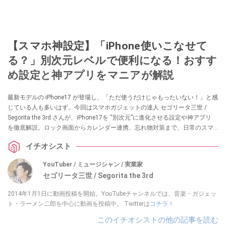
【スマホ神設定】「iPhone使いこなせて
る？」別次元レベルで便利になる！おすす
め設定と神アプリをマニアが解説
最新モデルの iPhone17 が登場し、「ただ使うだけじゃもったいない！」と感
じている人も多いはず。今回はスマホガジェットの達人 セゴリータ三世 /
Segorita the 3rd さんが、iPhone17を “別次元”に進化させる設定や神アプリ
を徹底解説。ロック画面からカレンダー連携、忘れ物対策まで、日常のスマ
ホ操作が格段に快適になるハウツーを紹介します。初心者はもちろん、長年
イチオシスト
の古参ユーザーも「あ、これ知らなかった！」と驚く内容満載です。
YouTuber / ミュージシャン / 実業家
セゴリータ三世 / Segorita the 3rd
2014年1月1日に動画投稿を開始。YouTubeチャンネルでは、音楽・ガジェッ
ト・ラーメン二郎を中心に動画を投稿中。 Twitterは
コチラ！
このイチオシストの他の記事を読む