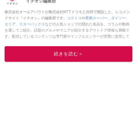
イチオシ編集部
株式会社オールアバウトが株式会社NTTドコモと共同で開設した、レコメン
ドサイト『イチオシ』の編集部です。
コストコ
や
業務スーパー
、
ダイソー
、
セリア
、
スターバックス
などの人気ショップの隠れた名品を、コラムや動画
を通してご紹介。話題のグルメやマニアが紹介するアウトドア情報も満載で
す。配信しているコンテンツは専門家やインフルエンサーが実際に使用して
レビューしています。毎日トレンド情報をお届けしているので、ぜひ
Google
ニュースでフォロー
してください！
続きを読む＞
このイチオシストの他の記事を読む