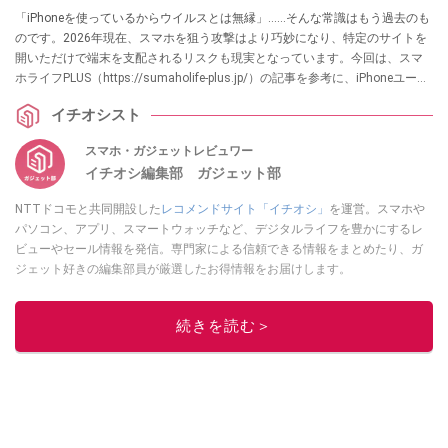
「iPhoneを使っているからウイルスとは無縁」……そんな常識はもう過去のも
のです。2026年現在、スマホを狙う攻撃はより巧妙になり、特定のサイトを
開いただけで端末を支配されるリスクも現実となっています。今回は、スマ
ホライフPLUS（https://sumaholife-plus.jp/）の記事を参考に、iPhoneユーザ
ーが今すぐ見直すべき防犯設定と、アカウントを守るためのチェックポイン
イチオシスト
トを解説します。
スマホ・ガジェットレビュワー
イチオシ編集部 ガジェット部
NTTドコモと共同開設した
レコメンドサイト「イチオシ」
を運営。スマホや
パソコン、アプリ、スマートウォッチなど、デジタルライフを豊かにするレ
ビューやセール情報を発信。専門家による信頼できる情報をまとめたり、ガ
ジェット好きの編集部員が厳選したお得情報をお届けします。
このイチオシストの他の記事を読む
続きを読む＞