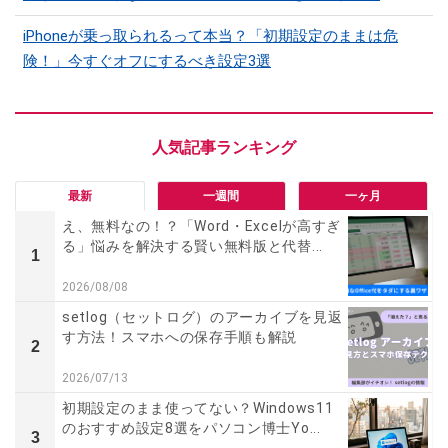
iPhoneが乗っ取られるって本当？「初期設定のままは危
険！」今すぐオフにするべき設定3選
最新
一週間
一ヶ月
え、無料なの！？「Word・Excelが高すぎ
る」悩みを解決する賢い無料版と代替...
1
2026/08/08
setlog（セットログ）のアーカイブを見返
す方法！スマホへの保存手順も解説
2
2026/07/13
初期設定のまま使ってない？Windows11
のおすすめ設定8選をパソコン博士Yo...
3