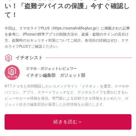
い！「盗難デバイスの保護」今すぐ確認し
て！
今回は、スマホライフPLUS（https://sumaholife-plus.jp/）に掲載された記事
を参考に、iPhoneの標準アプリの削除方法や、盗撮・盗聴のサインの見分け
方、盗難時のセキュリティ対策についてご紹介。各項目の詳細はぜひ、スマ
ホライフPLUSでご確認ください。
イチオシスト
スマホ・ガジェットレビュワー
イチオシ編集部 ガジェット部
NTTドコモと共同開設した
レコメンドサイト「イチオシ」
を運営。スマホや
パソコン、アプリ、スマートウォッチなど、デジタルライフを豊かにするレ
ビューやセール情報を発信。専門家による信頼できる情報をまとめたり、ガ
ジェット好きの編集部員が厳選したお得情報をお届けします。
このイチオシストの他の記事を読む
続きを読む＞