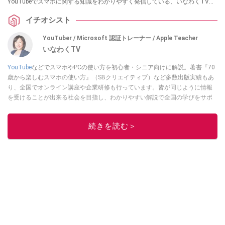
YouTubeでスマホに関する知識をわかりやすく発信している、いなわくTVの
川島さんが画面ロックなしのスマホが抱えるリスクと、最新のセキュリティ
イチオシスト
対策「パスキー」を利用するための設定について解説します。気になる方
は、ぜひ動画と合わせてチェックしてみてください。
YouTuber / Microsoft 認証トレーナー / Apple Teacher
いなわくTV
YouTube
などでスマホやPCの使い方を初心者・シニア向けに解説。著書『70
歳から楽しむスマホの使い方』（SBクリエイティブ）など多数出版実績もあ
り、全国でオンライン講座や企業研修も行っています。皆が同じように情報
を受けることが出来る社会を目指し、わかりやすい解説で全国の学びをサポ
ートしています。
このイチオシストの他の記事を読む
続きを読む＞