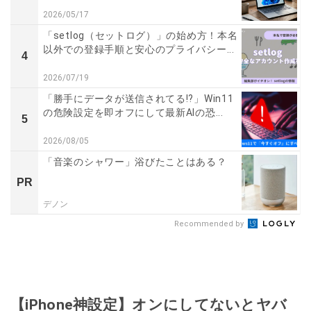
2026/05/17
「setlog（セットログ）」の始め方！本名
以外での登録手順と安心のプライバシー...
4
2026/07/19
「勝手にデータが送信されてる!?」Win11
の危険設定を即オフにして最新AIの恐...
5
2026/08/05
「音楽のシャワー」浴びたことはある？
PR
デノン
Recommended by
【iPhone神設定】オンにしてないとヤバ