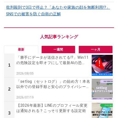
批判殺到で3日で停止？「あなたや家族の顔を無断利用!?」
SNSでの被害を防ぐ自衛の正解
最新
一週間
一ヶ月
「勝手にデータが送信されてる!?」Win11
の危険設定を即オフにして最新AIの恐...
1
2026/08/05
「setlog（セットログ）」の始め方！本名
以外での登録手順と安心のプライバシー...
2
2026/07/19
【2026年最新】LINEのプロフィール変更
は通知される？こっそり更新する設定術
3