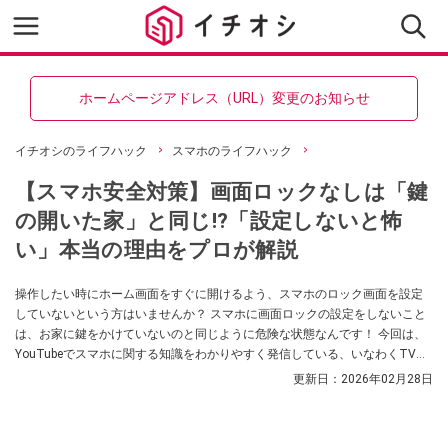
ホームページアドレス（URL）変更のお知らせ
イチオシのライフハック
スマホのライフハック
【スマホ安全対策】画面ロックなしは「鍵
の開いた家」と同じ!?「設定しないと怖
い」本当の理由をプロが解説
操作したい時にホーム画面をすぐに開けるよう、スマホのロック画面を設定
していないという方はいませんか？ スマホに画面ロックの設定をしないこと
は、お家に鍵をかけていないのと同じように危険な状態なんです！ 今回は、
YouTubeでスマホに関する知識をわかりやすく発信している、いなわくTVの
川島さんが画面ロックなしのスマホが抱えるリスクと、最新のセキュリティ
更新日：
2026年02月28日
対策「パスキー」を利用するための設定について解説します。気になる方
は、ぜひ動画と合わせてチェックしてみてください。