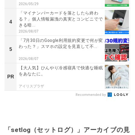
2026/05/29
「マイナンバーカードを落としたら終わ
る？」個人情報漏洩の真実とコンビニでで
4
きる暗...
2026/08/07
「7月30日のGoogle利用規約変更で何が変
わった？」スマホの設定を見直して不...
5
2026/08/07
【大人気】ひんやり冷感寝具で快適な睡眠
をあなたに。
PR
アイリスプラザ
Recommended by
「setlog（セットログ）」アーカイブの見