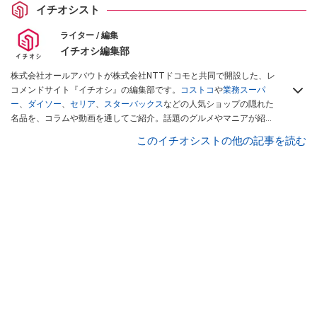
イチオシスト
ライター / 編集
イチオシ編集部
株式会社オールアバウトが株式会社NTTドコモと共同で開設した、レ
コメンドサイト『イチオシ』の編集部です。
コストコ
や
業務スーパ
ー
、
ダイソー
、
セリア
、
スターバックス
などの人気ショップの隠れた
名品を、コラムや動画を通してご紹介。話題のグルメやマニアが紹介
するアウトドア情報も満載です。配信しているコンテンツは専門家や
このイチオシストの他の記事を読む
インフルエンサーが実際に使用してレビューしています。毎日トレン
ド情報をお届けしているので、ぜひ
Googleニュースでフォロー
してく
ださい！