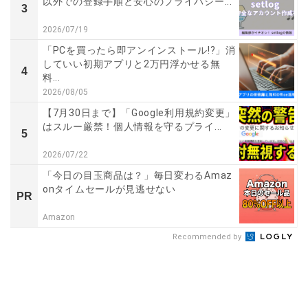
以外での登録手順と安心のプライバシー...
3
2026/07/19
「PCを買ったら即アンインストール!?」消
していい初期アプリと2万円浮かせる無
4
料...
2026/08/05
【7月30日まで】「Google利用規約変更」
はスルー厳禁！個人情報を守るプライ...
5
2026/07/22
「今日の目玉商品は？」毎日変わるAmaz
onタイムセールが見逃せない
PR
Amazon
Recommended by