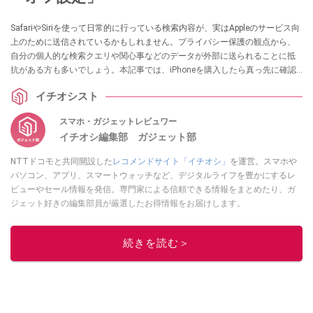
SafariやSiriを使って日常的に行っている検索内容が、実はAppleのサービス向
上のために送信されているかもしれません。プライバシー保護の観点から、
自分の個人的な検索クエリや関心事などのデータが外部に送られることに抵
抗がある方も多いでしょう。本記事では、iPhoneを購入したら真っ先に確認
しておきたい「Appleの検索機能の改善に協力」という設定をオフにして、検
イチオシスト
索時のプライバシーを守る方法を解説します。
スマホ・ガジェットレビュワー
イチオシ編集部 ガジェット部
NTTドコモと共同開設した
レコメンドサイト「イチオシ」
を運営。スマホや
パソコン、アプリ、スマートウォッチなど、デジタルライフを豊かにするレ
ビューやセール情報を発信。専門家による信頼できる情報をまとめたり、ガ
ジェット好きの編集部員が厳選したお得情報をお届けします。
このイチオシストの他の記事を読む
続きを読む＞