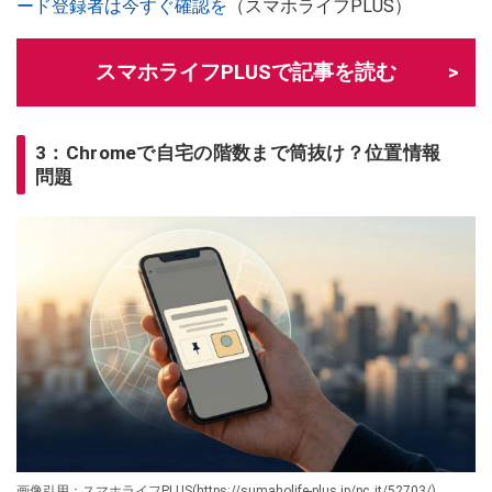
ード登録者は今すぐ確認を
（スマホライフPLUS）
スマホライフPLUSで記事を読む
3：Chromeで自宅の階数まで筒抜け？位置情報
問題
画像引用：スマホライフPLUS(https://sumaholife-plus.jp/pc_it/52703/)