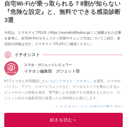
自宅Wi-Fiが乗っ取られる？8割が知らない
『危険な設定』と、無料でできる感染診断
3選
今回は、スマホライフPLUS（https://sumaholife-plus.jp/）に掲載された記事
を参考に、自宅Wi-Fiのセキュリティ対策やチェック方法についてご紹介。各
項目の詳細はぜひ、スマホライフPLUSでご確認ください。
イチオシスト
スマホ・ガジェットレビュワー
イチオシ編集部 ガジェット部
NTTドコモと共同開設した
レコメンドサイト「イチオシ」
を運営。スマホや
パソコン、アプリ、スマートウォッチなど、デジタルライフを豊かにするレ
ビューやセール情報を発信。専門家による信頼できる情報をまとめたり、ガ
ジェット好きの編集部員が厳選したお得情報をお届けします。
このイチオシストの他の記事を読む
続きを読む＞