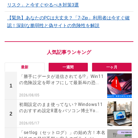
リスク」と今すぐやるべき対策3選
【緊急】あなたのPCは大丈夫？「7-Zip」利用者は今すぐ確
認！深刻な脆弱性と偽サイトの危険性を解説
最新
一週間
一ヶ月
「勝手にデータが送信されてる!?」Win11
の危険設定を即オフにして最新AIの恐...
1
2026/08/05
初期設定のまま使ってない？Windows11
のおすすめ設定8選をパソコン博士Yo...
2
2026/05/17
「setlog（セットログ）」の始め方！本名