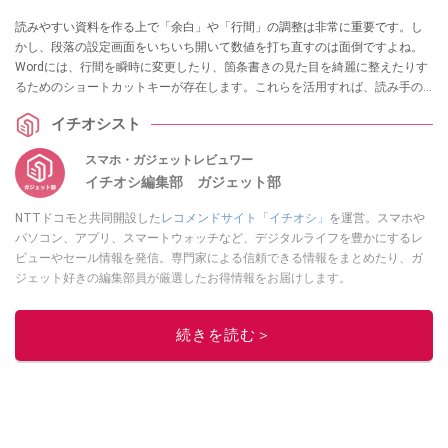
読みやすい資料を作る上で「余白」や「行間」の調整は非常に重要です。し
かし、段落の設定画面をいちいち開いて数値を打ち直すのは面倒ですよね。
Wordには、行間を瞬時に変更したり、箇条書きの見た目を綺麗に整えたりす
るためのショートカットキーが存在します。これらを活用すれば、読み手の
ストレスを減らす美しいレイアウトが、マウスなしで即座に完成します。
イチオシスト
スマホ・ガジェットレビュワー
イチオシ編集部 ガジェット部
NTTドコモと共同開設した
レコメンドサイト「イチオシ」
を運営。スマホや
パソコン、アプリ、スマートウォッチなど、デジタルライフを豊かにするレ
ビューやセール情報を発信。専門家による信頼できる情報をまとめたり、ガ
ジェット好きの編集部員が厳選したお得情報をお届けします。
このイチオシストの他の記事を読む
続きを読む＞