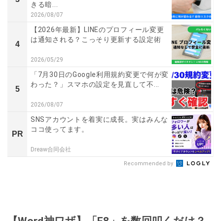
きる暗...
2026/08/07
【2026年最新】LINEのプロフィール変更
は通知される？こっそり更新する設定術
4
2026/05/29
「7月30日のGoogle利用規約変更で何が変
わった？」スマホの設定を見直して不...
5
2026/08/07
SNSアカウントを着実に成長。実はみんな
ココ使ってます。
PR
Dreaw合同会社
Recommended by
【Word神ワザ】「F8」を数回叩くだけ？