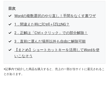
目次
Wordの複数選択のやり直し！手間をなくす裏ワザ
1．間違えた時に[Ctrl]＋[Z]はNG？
2．正解は「Ctrl＋クリック」での部分解除！
3．直前に選んだ場所以外も自由に解除可能
【まとめ】ショートカットキーを活用してWordを使
いこなそう
※記事内で紹介した商品を購入すると、売上の一部が当サイトに還元されるこ
とがあります。