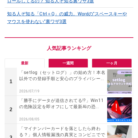
ロールしてるの？ 知る人ぞ知る裏ワザ3選
知る人ぞ知る「Ctrl＋Q」の威力。Wordの"スペースキーや
マウスを使わない"裏ワザ3選
最新
一週間
一ヶ月
「setlog（セットログ）」の始め方！本名
以外での登録手順と安心のプライバシー...
1
2026/07/19
「勝手にデータが送信されてる!?」Win11
の危険設定を即オフにして最新AIの恐...
2
2026/08/05
「マイナンバーカードを落としたら終わ
る？」個人情報漏洩の真実とコンビニでで
3