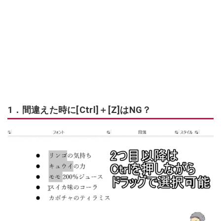
1．間違えた時に[Ctrl]＋[Z]はNG？