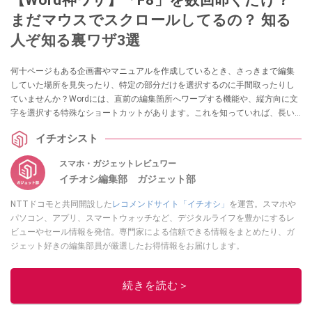
まだマウスでスクロールしてるの？ 知る
人ぞ知る裏ワザ3選
何十ページもある企画書やマニュアルを作成しているとき、さっきまで編集
していた場所を見失ったり、特定の部分だけを選択するのに手間取ったりし
ていませんか？Wordには、直前の編集箇所へワープする機能や、縦方向に文
字を選択する特殊なショートカットがあります。これを知っていれば、長い
文書でも迷子にならず、ストレスフリーに作業を進められます。
イチオシスト
スマホ・ガジェットレビュワー
イチオシ編集部 ガジェット部
NTTドコモと共同開設した
レコメンドサイト「イチオシ」
を運営。スマホや
パソコン、アプリ、スマートウォッチなど、デジタルライフを豊かにするレ
ビューやセール情報を発信。専門家による信頼できる情報をまとめたり、ガ
ジェット好きの編集部員が厳選したお得情報をお届けします。
このイチオシストの他の記事を読む
続きを読む＞