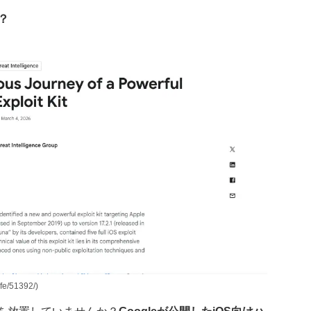
？
e/51392/)