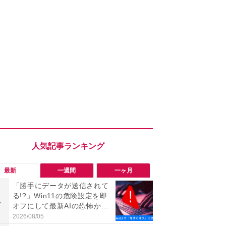
最新
一週間
一ヶ月
「勝手にデータが送信されて
「勝手にデ
る!?」Win11の危険設定を即
る!?」Win
1
1
オフにして最新AIの恐怖から
オフにして最
身を守る技
身を守る技
2026/08/05
2026/08/05