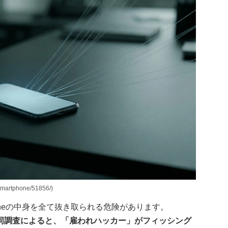
artphone/51856/)
oneの中身を全て抜き取られる危険があります。
る共同調査によると、「雇われハッカー」がフィッシング