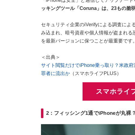
「iPhoneは安全」と過信してアップデー
ッキングツール「Coruna」は、23もの
セキュリティ企業のiVerifyによる調査
み込まれ、暗号資産や個人情報が盗まれる恐
を最新バージョンに保つことが最重要です
＜出典＞
サイト閲覧だけでiPhone乗っ取り？米政府流
罪者に流出か
（スマホライフPLUS）
スマホライフ
2：フィッシング1通でiPhoneが丸