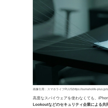
画像引用：スマホライフPLUS(https://sumaholife-plus.jp/sm
高度なスパイウェアを使わなくても、iPh
Lookoutなどのセキュリティ企業によ