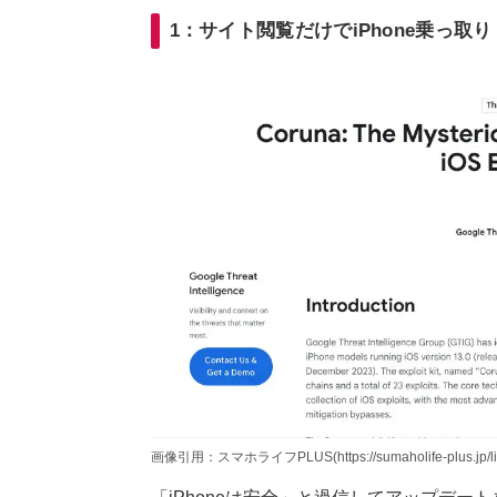
1：サイト閲覧だけでiPhone乗っ取り
画像引用：スマホライフPLUS(https://sumaholife-plus.jp/lif